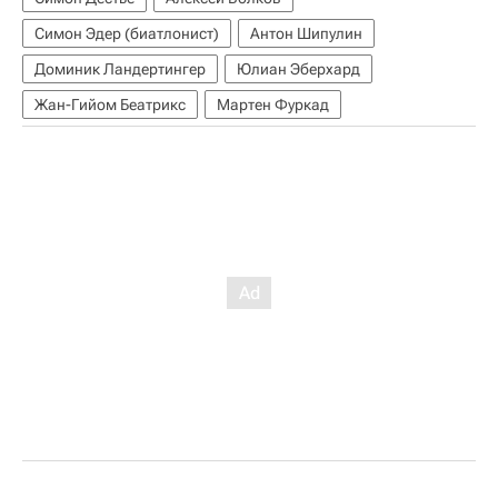
Симон Эдер (биатлонист)
Антон Шипулин
Доминик Ландертингер
Юлиан Эберхард
Жан-Гийом Беатрикс
Мартен Фуркад