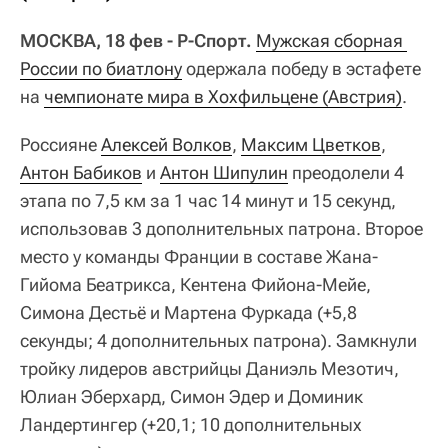
МОСКВА, 18 фев - Р-Спорт.
Мужская сборная 
России по биатлону
одержала победу в эстафете
на
чемпионате мира в Хохфильцене (Австрия)
.
Россияне
Алексей Волков
,
Максим Цветков
,
Антон Бабиков
и
Антон Шипулин
преодолели 4
этапа по 7,5 км за 1 час 14 минут и 15 секунд,
использовав 3 дополнительных патрона. Второе
место у команды Франции в составе Жана-
Гийома Беатрикса, Кентена Фийона-Мейе,
Симона Дестьё и Мартена Фуркада (+5,8
секунды; 4 дополнительных патрона). Замкнули
тройку лидеров австрийцы Даниэль Мезотич,
Юлиан Эберхард, Симон Эдер и Доминик
Ландертингер (+20,1; 10 дополнительных