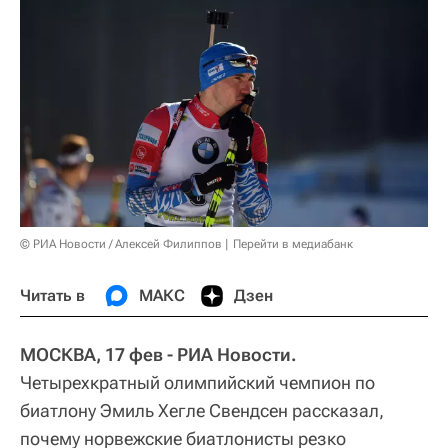
© РИА Новости / Алексей Филиппов
Перейти в медиабанк
Читать в
МАКС
Дзен
МОСКВА, 17 фев - РИА Новости.
Четырехкратный олимпийский чемпион по
биатлону Эмиль Хегле Свендсен рассказал,
почему норвежские биатлонисты резко