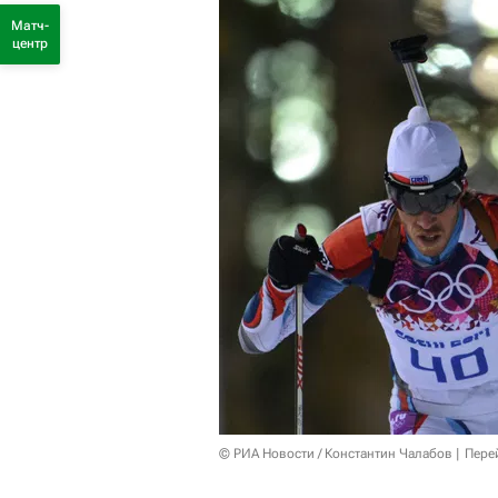
Матч-
центр
© РИА Новости / Константин Чалабов
Пере