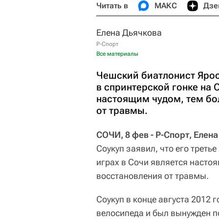
Читать в
МАКС
Дзе
Елена Дьячкова
Р-Спорт
Все материалы
Чешский биатлонист Яросл
в спринтерской гонке на 
настоящим чудом, тем бо
от травмы.
СОЧИ, 8 фев - Р-Спорт, Елен
Соукуп заявил, что его треть
играх в Сочи является насто
восстановления от травмы.
Соукуп в конце августа 2012 
велосипеда и был вынужден п