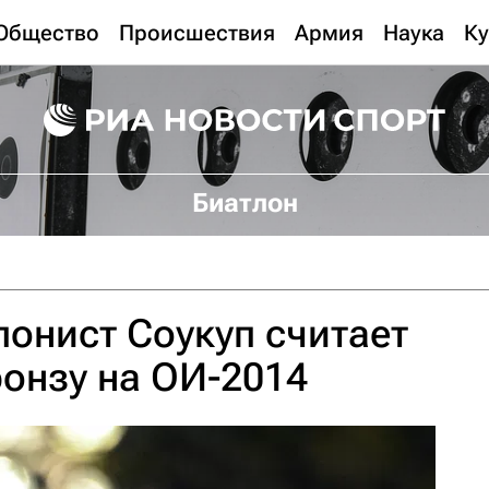
Общество
Происшествия
Армия
Наука
Ку
Биатлон
онист Соукуп считает
онзу на ОИ-2014