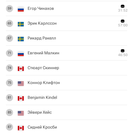
Егор Чинахов
59
31:52
Эрик Карлссон
65
57:00
Рикард Ракелл
67
Евгений Малкин
71
46:50
Стюарт Скиннер
74
Коннор Клифтон
75
Benjamin Kindel
81
Эйвери Хейс
85
Сидней Кросби
87