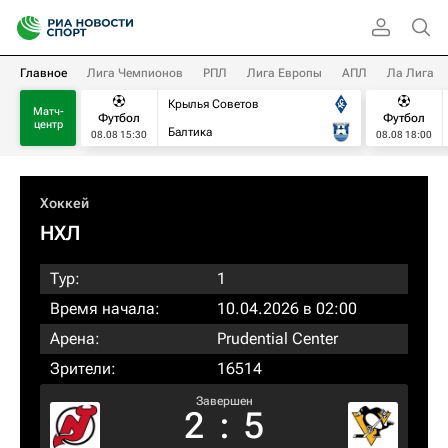
Главное
Лига Чемпионов
РПЛ
Лига Европы
АПЛ
Ла Лига
Крылья Советов
Матч-
Футбол
Футбол
центр
Балтика
08.08 15:30
08.08 18:00
Хоккей
НХЛ
Тур:
1
Время начала:
10.04.2026 в 02:00
Арена:
Prudential Center
Зрители:
16514
Завершен
2
:
5