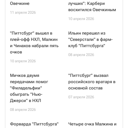
Овечкине
лучших": Карбери
восхитился Овечкиным
11 апреля 2026
10 апреля 2026
"Питтсбург" вышел в
Ильин перешел из
плей-офф НХЛ, Малкин
"Северстали" в фарм-
и Чинахов набрали пять
клуб "Питтсбурга"
очков
08 апреля 2026
10 апреля 2026
Мичков двумя
"Питтсбург" вызвал
передачами помог
российского вратаря в
"Филадельфии"
основной состав
обыграть "Нью-
07 апреля 2026
Джерси" в НХЛ
08 апреля 2026
Форварда "Питтсбурга"
Четыре очка Малкина и