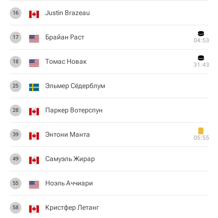
Justin Brazeau
16
Брайан Раст
17
04:53
Томас Новак
18
31:43
Эльмер Сёдерблум
25
Паркер Вотерспун
28
Энтони Манта
39
05:55
Самуэль Жирар
49
Ноэль Аччиари
55
Кристфер Летанг
58