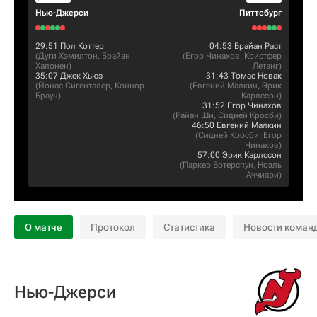
Нью-Джерси
Питтсбург
29:51
Пол Коттер
04:53
Брайан Раст
(
Дуги Хэмилтон
,
Брайан
(
Егор Чинахов
,
Кристфер
Халонен
)
Летанг
)
35:07
Джек Хьюз
31:43
Томас Новак
(
Йонас Сигенталер
,
Коннор
(
Евгений Малкин
,
Эрик
Браун
)
Карлссон
)
31:52
Егор Чинахов
(
Райан Ши
,
Сидней Кросби
)
46:50
Евгений Малкин
(
Сидней Кросби
,
Егор
Чинахов
)
57:00
Эрик Карлссон
(
Паркер Вотерспун
,
Ноэль
Аччиари
)
О матче
Протокол
Статистика
Новости коман
Нью-Джерси