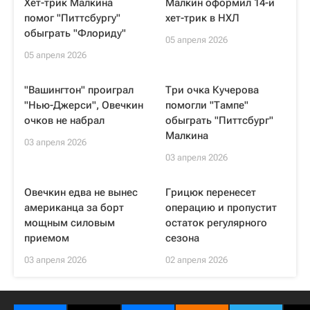
Хет-трик Малкина
Малкин оформил 14-й
помог "Питтсбургу"
хет-трик в НХЛ
обыграть "Флориду"
05 апреля 2026
05 апреля 2026
"Вашингтон" проиграл
Три очка Кучерова
"Нью-Джерси", Овечкин
помогли "Тампе"
очков не набрал
обыграть "Питтсбург"
Малкина
03 апреля 2026
03 апреля 2026
Овечкин едва не вынес
Грицюк перенесет
американца за борт
операцию и пропустит
мощным силовым
остаток регулярного
приемом
сезона
03 апреля 2026
02 апреля 2026