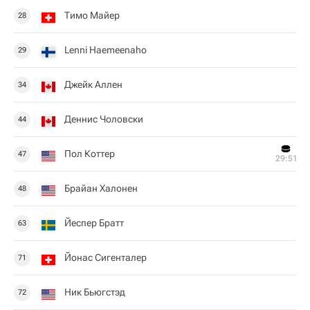
Тимо Майер
28
Lenni Haemeenaho
29
Джейк Аллен
34
Деннис Чоловски
44
Пол Коттер
47
29:51
Брайан Халонен
48
Йеспер Братт
63
Йонас Сигенталер
71
Ник Бьюгстэд
72