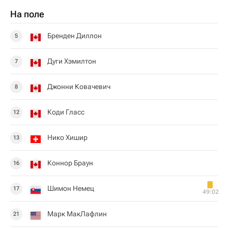
На поле
Бренден Диллон
5
Дуги Хэмилтон
7
Джонни Ковачевич
8
Коди Гласс
12
Нико Хишир
13
Коннор Браун
16
Шимон Немец
17
49:02
Марк МакЛафлин
21