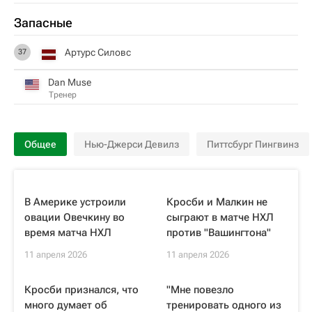
Запасные
Артурс Силовс
37
Dan Muse
Тренер
Общее
Нью-Джерси Девилз
Питтсбург Пингвинз
В Америке устроили
Кросби и Малкин не
овации Овечкину во
сыграют в матче НХЛ
время матча НХЛ
против "Вашингтона"
11 апреля 2026
11 апреля 2026
Кросби признался, что
"Мне повезло
много думает об
тренировать одного из