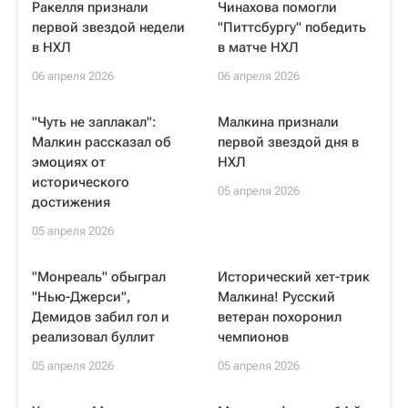
Ракелля признали
Чинахова помогли
первой звездой недели
"Питтсбургу" победить
в НХЛ
в матче НХЛ
06 апреля 2026
06 апреля 2026
"Чуть не заплакал":
Малкина признали
Малкин рассказал об
первой звездой дня в
эмоциях от
НХЛ
исторического
05 апреля 2026
достижения
05 апреля 2026
"Монреаль" обыграл
Исторический хет-трик
"Нью-Джерси",
Малкина! Русский
Демидов забил гол и
ветеран похоронил
реализовал буллит
чемпионов
05 апреля 2026
05 апреля 2026