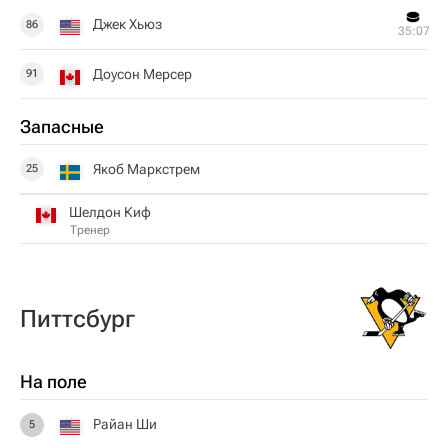
Джек Хьюз
86
35:07
Доусон Мерсер
91
Запасные
Якоб Маркстрем
25
Шелдон Киф
Тренер
Питтсбург
На поле
Райан Ши
5