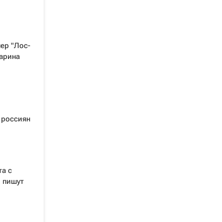
нер "Лос-
арина
 россиян
та с
, пишут