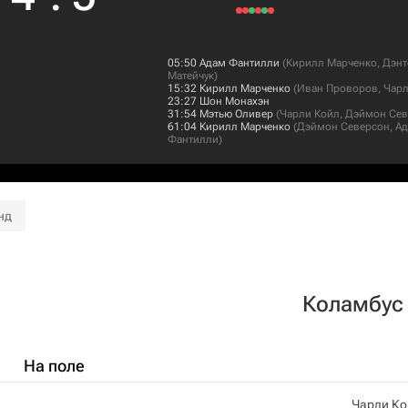
05:50
Адам Фантилли
(
Кирилл Марченко
,
Дэнт
Матейчук
)
15:32
Кирилл Марченко
(
Иван Проворов
,
Чарл
23:27
Шон Монахэн
31:54
Мэтью Оливер
(
Чарли Койл
,
Дэймон Сев
61:04
Кирилл Марченко
(
Дэймон Северсон
,
А
Фантилли
)
нд
Коламбус
На поле
Чарли Ко