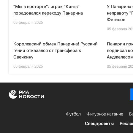
"Мы в восторге": игрок "Кингз"
У Панарина 
порадовался переходу Панарина
неправоту "
Фетисов
05 февраля 2026
05 февраля 20
Королевский обмен Панарина! Русский
Панарин пок
гений отказался от трансфера к
подписал ко
Овечкину
Анджелесом
05 февраля 2026
05 февраля 20
Футбол
Фигурное катание
Б
Спецпроекты
Рекла