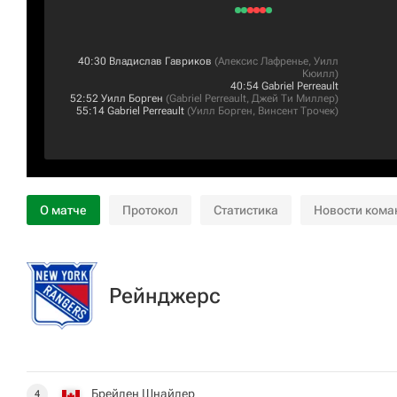
40:30
Владислав Гавриков
(
Алексис Лафренье
,
Уилл
Кюилл
)
40:54
Gabriel Perreault
52:52
Уилл Борген
(
Gabriel Perreault
,
Джей Ти Миллер
)
55:14
Gabriel Perreault
(
Уилл Борген
,
Винсент Трочек
)
О матче
Протокол
Статистика
Новости кома
Рейнджерс
Брейден Шнайдер
4