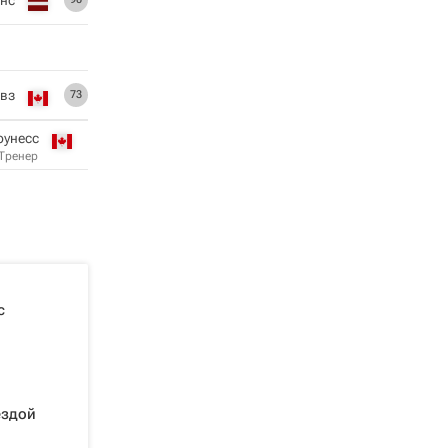
ивз
73
оунесс
Тренер
с
ездой