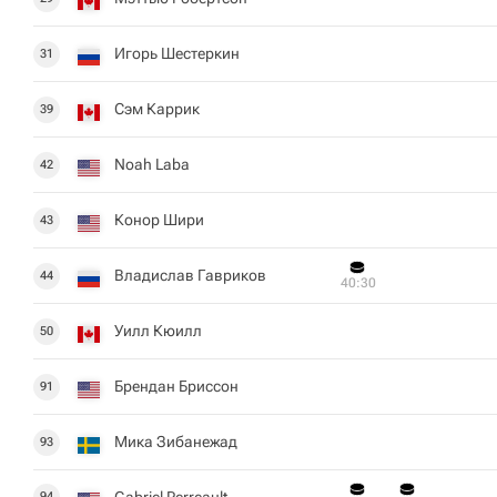
Игорь Шестеркин
31
Сэм Каррик
39
Noah Laba
42
Конор Шири
43
Владислав Гавриков
44
40:30
Уилл Кюилл
50
Брендан Бриссон
91
Мика Зибанежад
93
Gabriel Perreault
94