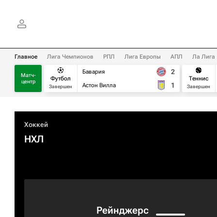
Главное
Лига Чемпионов
РПЛ
Лига Европы
АПЛ
Ла Лига
2
Бавария
Матч-
Футбол
Теннис
центр
1
Астон Вилла
Завершен
Завершен
Хоккей
НХЛ
Рейнджерс