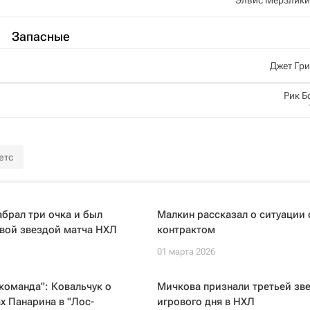
Запасные
Джет Гр
Рик Б
етс
брал три очка и был
Малкин рассказал о ситуации 
рвой звездой матча НХЛ
контрактом
01 марта 2026
команда": Ковальчук о
Мичкова признали третьей зв
х Панарина в "Лос-
игрового дня в НХЛ