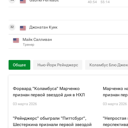
40:54
55:14
Джонатан Куик
32
Майк Салливан
Тренер
Общее
Нью-Йорк Рейнджерс
Коламбус Блю Джек
Форвард "Коламбуса" Марченко
Марченко на
признан первой звездой дня в НХЛ
признан пе
03 марта 2026
03 марта 2026
"Рейнджерс" обыграли "Питтсбург",
"Непростая 
Шестеркина признали первой звездой
перспектива