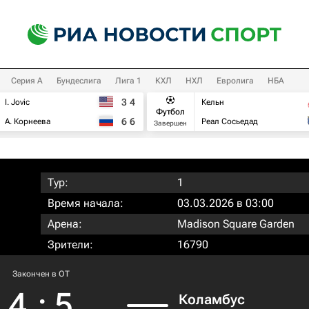
Серия А
Бундеслига
Лига 1
КХЛ
НХЛ
Евролига
НБА
3
4
I. Jovic
Кельн
Футбол
6
6
А. Корнеева
Реал Сосьедад
Завершен
Тур:
1
Время начала:
03.03.2026 в 03:00
Арена:
Madison Square Garden
Зрители:
16790
Закончен в OT
4
:
5
Коламбус