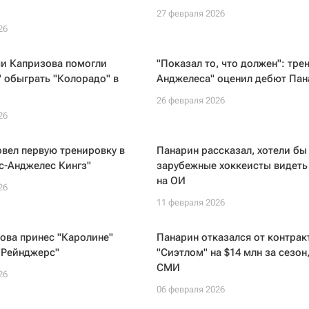
27 февраля 2026
26
чи Капризова помогли
"Показал то, что должен": тре
 обыграть "Колорадо" в
Анджелеса" оценил дебют Пан
26 февраля 2026
26
вел первую тренировку в
Панарин рассказал, хотели бы
с-Анджелес Кингз"
зарубежные хоккеисты видеть
на ОИ
26
11 февраля 2026
ова принес "Каролине"
Панарин отказался от контрак
"Рейнджерс"
"Сиэтлом" на $14 млн за сезон
СМИ
26
06 февраля 2026