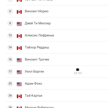
Винсент Иорио
6
Джей Ти Миллер
8
Алексис Лафренье
13
Тэйлор Реддиш
14
Винсент Трочек
16
Уилл Борген
17
52:52
Адам Фокс
23
Тай Картье
24
Мэттью Робертсон
29