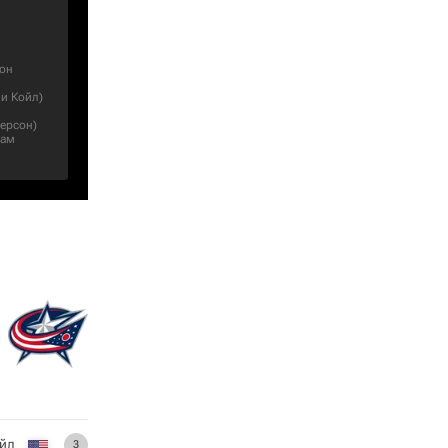
он
и Койл
)
ерсон
)
дам
йл
3