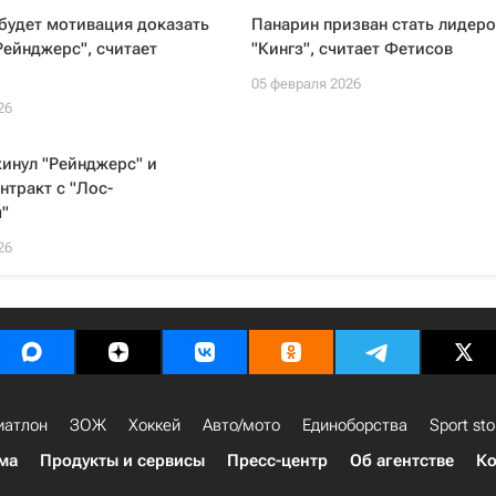
будет мотивация доказать
Панарин призван стать лидер
Рейнджерс", считает
"Кингз", считает Фетисов
05 февраля 2026
26
инул "Рейнджерс" и
нтракт с "Лос-
"
26
иатлон
ЗОЖ
Хоккей
Авто/мото
Единоборства
Sport sto
ма
Продукты и сервисы
Пресс-центр
Об агентстве
Ко