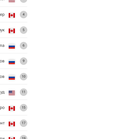
гер
4
чук
5
ула
6
ов
9
ов
10
уд
11
ро
15
нт
17
ли
19