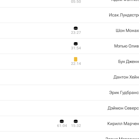
05:50
Исак Лундест
Шон Монах
23:27
Мэтью Олив
31:54
Бун Джен
22:14
Дантон Хей
Эрик Гудбран
Дэймон Северс
Кирилл Марчен
61:04
15:32
Элвис Мерзлики