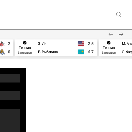
2
2
5
Э. Ли
М. Ан
Теннис
Теннис
0
6
7
Е. Рыбакина
Л. Фе
Завершен
Завершен