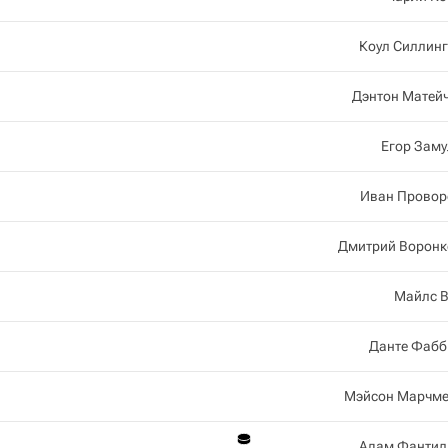
Коул Силлин
Дэнтон Матей
Егор Зам
Иван Провор
Дмитрий Воронк
Майлс В
Данте Фабб
Мэйсон Марчме
Адам Фантил