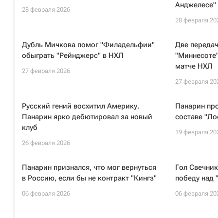
Анджелесе"
28 февраля 2026
28 февраля 20
Дубль Мичкова помог "Филадельфии"
Две переда
обыграть "Рейнджерс" в НХЛ
"Миннесоте"
матче НХЛ
27 февраля 2026
27 февраля 20
Русский гений восхитил Америку.
Панарин про
Панарин ярко дебютировал за новый
составе "Ло
клуб
19 февраля 20
26 февраля 2026
Панарин признался, что мог вернуться
Гол Свечник
в Россию, если бы не контракт "Кингз"
победу над 
06 февраля 2026
06 февраля 20