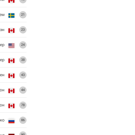
рем
21
эн
23
ер
24
нер
38
нен
43
сон
44
он
78
ко
86
нс
90