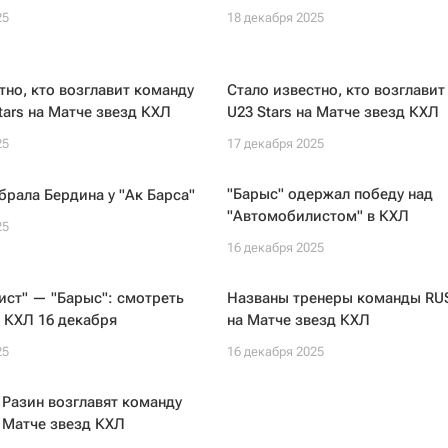
25
18 декабря 2025
тно, кто возглавит команду
Стало известно, кто возглавит
tars на Матче звезд КХЛ
U23 Stars на Матче звезд КХЛ
25
17 декабря 2025
"Барыс" одержал победу над
брала Бердина у "Ак Барса"
"Автомобилистом" в КХЛ
25
16 декабря 2025
ст" — "Барыс": смотреть
Названы тренеры команды RUS
 КХЛ 16 декабря
на Матче звезд КХЛ
25
16 декабря 2025
 Разин возглавят команду
а Матче звезд КХЛ