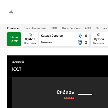
Главное
Лига Чемпионов
РПЛ
Лига Европы
АПЛ
Ла Лига
0
Крылья Советов
Матч-
Футбол
Футбол
центр
2
Балтика
Завершен
Завершен
Хоккей
КХЛ
Сибирь