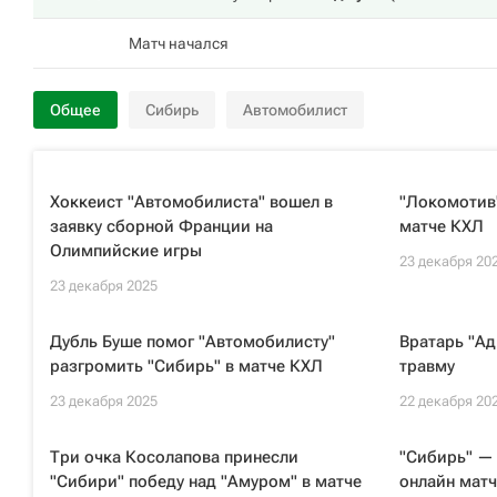
Матч начался
Общее
Сибирь
Автомобилист
Хоккеист "Автомобилиста" вошел в
"Локомотив"
заявку сборной Франции на
матче КХЛ
Олимпийские игры
23 декабря 20
23 декабря 2025
Дубль Буше помог "Автомобилисту"
Вратарь "Ад
разгромить "Сибирь" в матче КХЛ
травму
23 декабря 2025
22 декабря 20
Три очка Косолапова принесли
"Сибирь" —
"Сибири" победу над "Амуром" в матче
онлайн матч