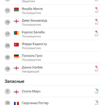
65‎’‎
Защитник
Янкуба Минте
11
90‎’‎
Полузащитник
Джек Хиншелвуд
13
82‎’‎
Полузащитник
Карлос Балеба
17
82‎’‎
Полузащитник
Ферди Кадиоглу
24
Полузащитник
Паскаль Грос
30
Полузащитник
Дэнни Уэлбек
18
65‎’‎
Нападающий
Запасные
Солли Марч
7
90‎’‎
Георгинио Раттер
10
65‎’‎