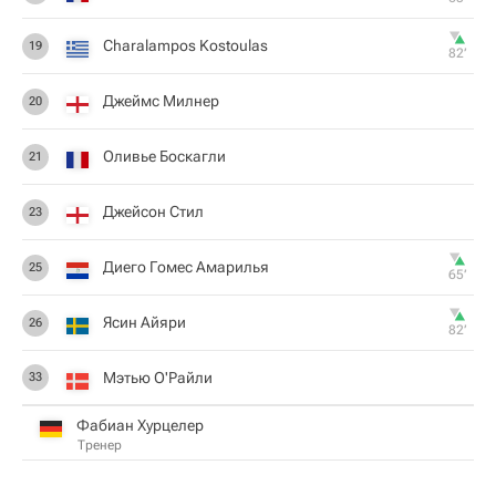
Charalampos Kostoulas
19
82‎’‎
Джеймс Милнер
20
Оливье Боскагли
21
Джейсон Стил
23
Диего Гомес Амарилья
25
65‎’‎
Ясин Айяри
26
82‎’‎
Мэтью О'Райли
33
Фабиан Хурцелер
Тренер