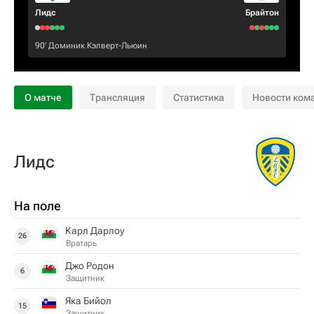
Лидс
Брайтон
90‎’‎
Доминик Кэлверт-Льюин
О матче
Трансляция
Статистика
Новости ком
Лидс
На поле
Карл Дарлоу
26
Вратарь
Джо Родон
6
Защитник
Яка Бийол
15
Защитник