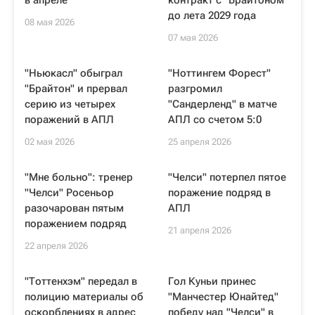
в апреле
контракт с "Брайтоном"
до лета 2029 года
08 мая 2026
07 мая 2026
"Ньюкасл" обыграл
"Ноттингем Форест"
"Брайтон" и прервал
разгромил
серию из четырех
"Сандерленд" в матче
поражений в АПЛ
АПЛ со счетом 5:0
02 мая 2026
25 апреля 2026
"Мне больно": тренер
"Челси" потерпел пятое
"Челси" Росеньор
поражение подряд в
разочарован пятым
АПЛ
поражением подряд
21 апреля 2026
22 апреля 2026
"Тоттенхэм" передал в
Гол Куньи принес
полицию материалы об
"Манчестер Юнайтед"
оскорблениях в адрес
победу над "Челси" в