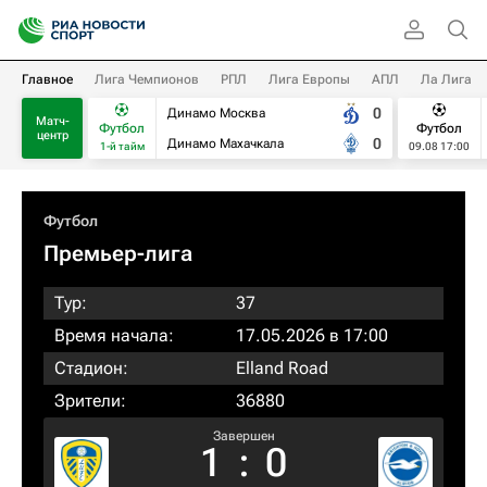
Главное
Лига Чемпионов
РПЛ
Лига Европы
АПЛ
Ла Лига
0
Динамо Москва
Матч-
Футбол
Футбол
центр
0
Динамо Махачкала
1-й тайм
09.08 17:00
Футбол
Премьер-лига
Тур:
37
Время начала:
17.05.2026 в 17:00
Стадион:
Elland Road
Зрители:
36880
Завершен
1
:
0