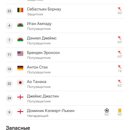
Себастьян Борнау
23
90‎’‎
Защитник
Итан Ампаду
4
Полузащитник
Дэниел Джеймс
7
60‎’‎
Полузащитник
Бренден Эронсон
11
60‎’‎
Полузащитник
Антон Стах
18
74‎’‎
Полузащитник
Ао Танака
22
60‎’‎
Полузащитник
Джеймс Джастин
24
Полузащитник
Доминик Кэлверт-Льюин
9
90‎’‎
90‎’‎
Нападающий
Запасные