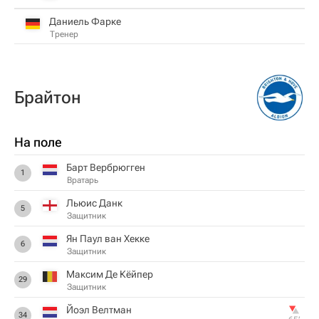
Даниель Фарке
Тренер
Брайтон
На поле
Барт Вербрюгген
1
Вратарь
Льюис Данк
5
Защитник
Ян Паул ван Хекке
6
Защитник
Максим Де Кёйпер
29
Защитник
Йоэл Велтман
34