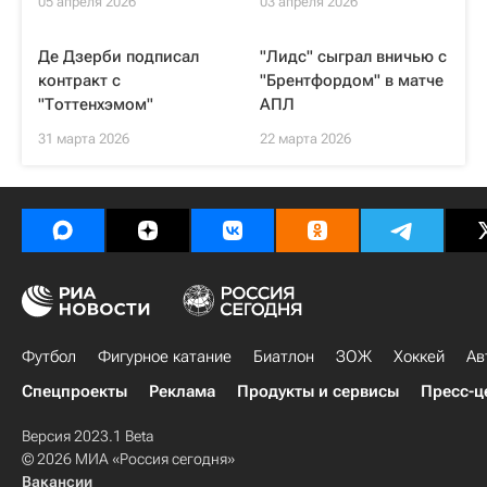
05 апреля 2026
03 апреля 2026
Де Дзерби подписал
"Лидс" сыграл вничью с
контракт с
"Брентфордом" в матче
"Тоттенхэмом"
АПЛ
31 марта 2026
22 марта 2026
Футбол
Фигурное катание
Биатлон
ЗОЖ
Хоккей
Ав
Спецпроекты
Реклама
Продукты и сервисы
Пресс-ц
Версия 2023.1 Beta
© 2026 МИА «Россия сегодня»
Вакансии