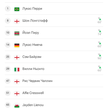
Лукас Перри
1
Шон Лонгстафф
8
60‎’‎
Йоэл Пиру
10
74‎’‎
Лукас Нмеча
14
60‎’‎
Сэм Байрэм
25
90‎’‎
Вилли Ньонто
29
60‎’‎
Рис Чедвик Чаплин
47
Alfie Cresswell
51
Jayden Lienou
65