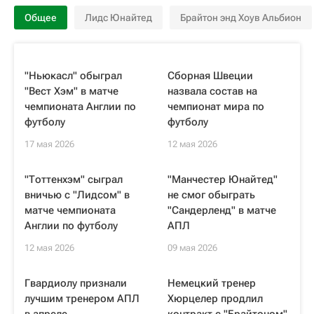
Общее
Лидс Юнайтед
Брайтон энд Хоув Альбион
"Ньюкасл" обыграл
Сборная Швеции
"Вест Хэм" в матче
назвала состав на
чемпионата Англии по
чемпионат мира по
футболу
футболу
17 мая 2026
12 мая 2026
"Тоттенхэм" сыграл
"Манчестер Юнайтед"
вничью с "Лидсом" в
не смог обыграть
матче чемпионата
"Сандерленд" в матче
Англии по футболу
АПЛ
12 мая 2026
09 мая 2026
Гвардиолу признали
Немецкий тренер
лучшим тренером АПЛ
Хюрцелер продлил