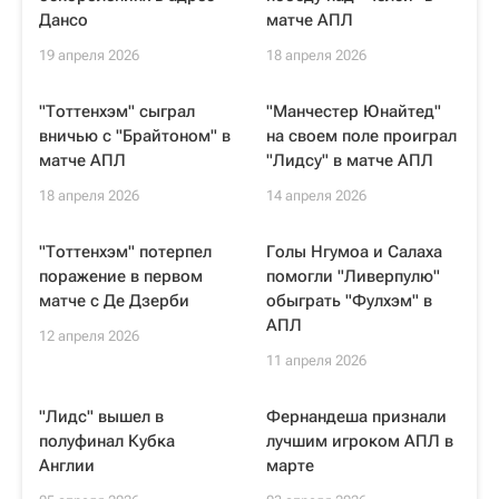
Дансо
матче АПЛ
19 апреля 2026
18 апреля 2026
"Тоттенхэм" сыграл
"Манчестер Юнайтед"
вничью с "Брайтоном" в
на своем поле проиграл
матче АПЛ
"Лидсу" в матче АПЛ
18 апреля 2026
14 апреля 2026
"Тоттенхэм" потерпел
Голы Нгумоа и Салаха
поражение в первом
помогли "Ливерпулю"
матче с Де Дзерби
обыграть "Фулхэм" в
АПЛ
12 апреля 2026
11 апреля 2026
"Лидс" вышел в
Фернандеша признали
полуфинал Кубка
лучшим игроком АПЛ в
Англии
марте