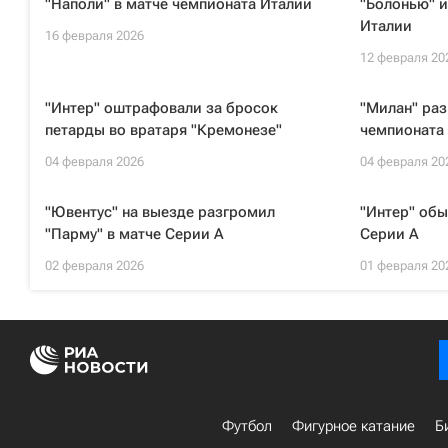
"Наполи" в матче чемпионата Италии
"Болонью" и
Италии
16 февраля 2026
12 февраля 20
"Интер" оштрафовали за бросок
"Милан" раз
петарды во вратаря "Кремонезе"
чемпионата
04 февраля 2026
04 февраля 20
"Ювентус" на выезде разгромил
"Интер" обы
"Парму" в матче Серии А
Серии А
02 февраля 2026
01 февраля 20
Футбол
Фигурное катание
Б