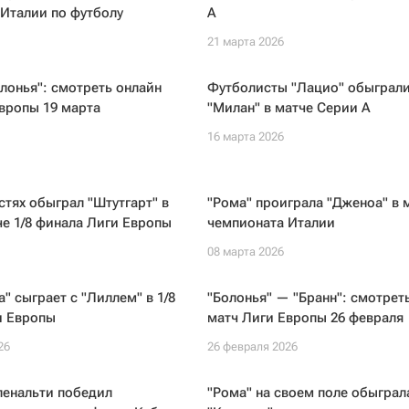
Италии по футболу
А
21 марта 2026
олонья": смотреть онлайн
Футболисты "Лацио" обыграл
вропы 19 марта
"Милан" в матче Серии А
16 марта 2026
остях обыграл "Штутгарт" в
"Рома" проиграла "Дженоа" в 
е 1/8 финала Лиги Европы
чемпионата Италии
08 марта 2026
а" сыграет с "Лиллем" в 1/8
"Болонья" — "Бранн": смотрет
и Европы
матч Лиги Европы 26 февраля
26
26 февраля 2026
пенальти победил
"Рома" на своем поле обыграл