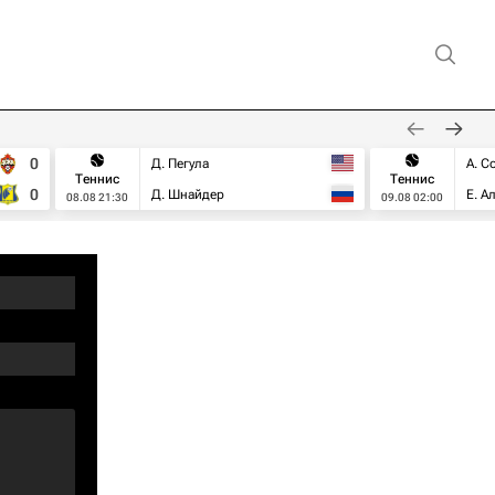
0
Д. Пегула
А. С
Теннис
Теннис
0
Д. Шнайдер
Е. А
08.08 21:30
09.08 02:00