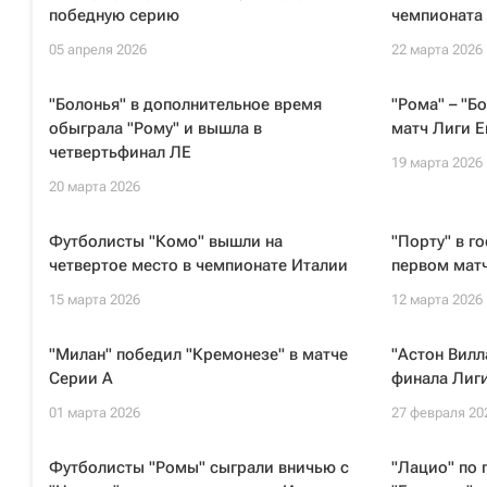
победную серию
чемпионата 
05 апреля 2026
22 марта 2026
"Болонья" в дополнительное время
"Рома" – "Б
обыграла "Рому" и вышла в
матч Лиги Е
четвертьфинал ЛЕ
19 марта 2026
20 марта 2026
Футболисты "Комо" вышли на
"Порту" в г
четвертое место в чемпионате Италии
первом матч
15 марта 2026
12 марта 2026
"Милан" победил "Кремонезе" в матче
"Астон Вилл
Серии А
финала Лиг
01 марта 2026
27 февраля 20
Футболисты "Ромы" сыграли вничью с
"Лацио" по 