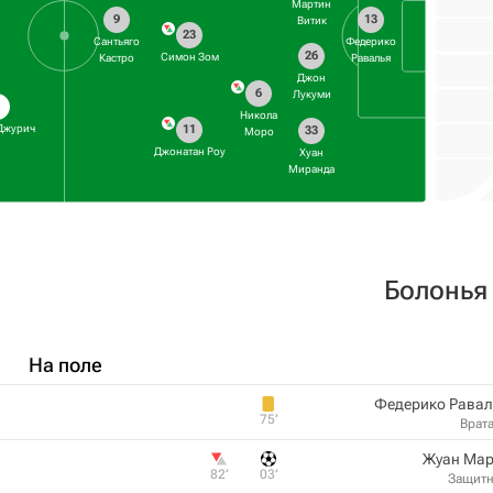
Мартин
9
13
Витик
23
Сантьяго
Федерико
26
Симон Зом
Кастро
Равалья
Джон
6
Лукуми
9
Никола
Джурич
11
33
Моро
Джонатан Роу
Хуан
Миранда
Болонья
На поле
Федерико Равал
75‎’‎
Врат
Жуан Мар
82‎’‎
03‎’‎
Защит