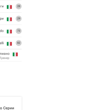
ги
28
три
29
ldo
73
lli
82
алиано
Тренер
то Серии