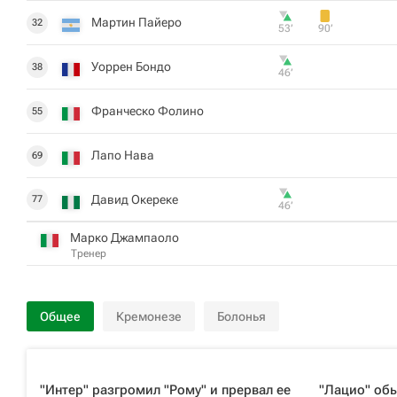
Мартин Пайеро
32
53‎’‎
90‎’‎
Уоррен Бондо
38
46‎’‎
Франческо Фолино
55
Лапо Нава
69
Давид Окереке
77
46‎’‎
Марко Джампаоло
Тренер
Общее
Кремонезе
Болонья
"Интер" разгромил "Рому" и прервал ее
"Лацио" обы