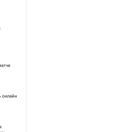
и
матче
ь онлайн
а