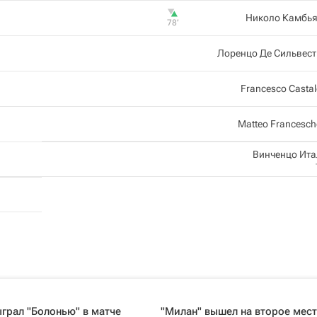
Николо Камбья
78‎’‎
Лоренцо Де Сильвес
Francesco Casta
Matteo Francesche
Винченцо Ит
грал "Болонью" в матче
"Милан" вышел на второе мес