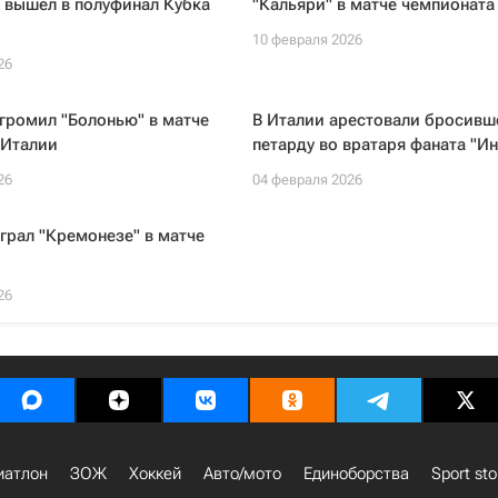
 вышел в полуфинал Кубка
"Кальяри" в матче чемпионата
10 февраля 2026
26
громил "Болонью" в матче
В Италии арестовали бросивш
 Италии
петарду во вратаря фаната "Ин
26
04 февраля 2026
грал "Кремонезе" в матче
26
иатлон
ЗОЖ
Хоккей
Авто/мото
Единоборства
Sport sto