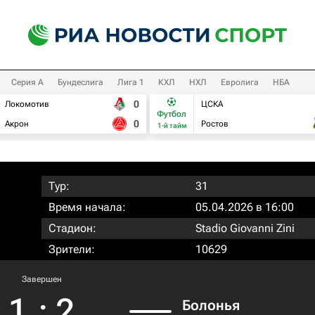
Серия А
Бундеслига
Лига 1
КХЛ
НХЛ
Евролига
НБА
0
Локомотив
ЦСКА
Футбол
0
Акрон
Ростов
1-й тайм
Тур:
31
Время начала:
05.04.2026 в 16:00
Стадион:
Stadio Giovanni Zini
Зрители:
10629
Завершен
1
:
2
Болонья