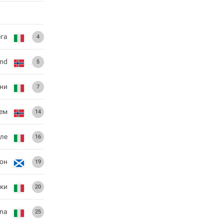
га
4
and
5
ни
7
гем
14
ле
16
он
19
ки
20
ina
25