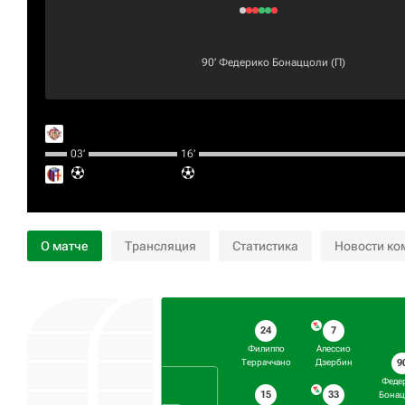
90‎’‎
Федерико Бонаццоли
(П)
03‎’‎
16‎’‎
О матче
Трансляция
Статистика
Новости ко
24
7
Филиппо
Алессио
9
Терраччано
Дзербин
Феде
15
33
Бона