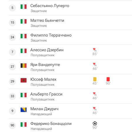
Себастьяно Луперто
5
Защитник
Маттео Бьянчетти
15
Защитник
Филиппо Терраччано
24
Защитник
Алессио Дзербин
7
85‎’‎
Полузащитник
Яри ​​Вандепутте
27
46‎’‎
Полузащитник
Юссеф Малех
29
45‎’‎
90‎’‎
Полузащитник
Альберто Грасси
33
46‎’‎
Полузащитник
Милан Джурич
9
46‎’‎
Нападающий
Федерико Бонаццоли
90
90‎’‎
Нападающий