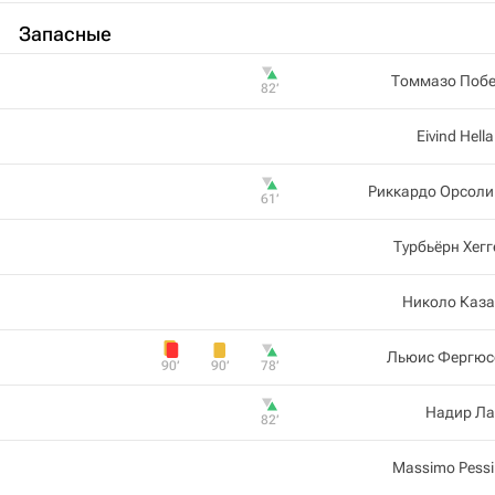
Запасные
Томмазо Побе
82‎’‎
Eivind Hell
Риккардо Орсоли
61‎’‎
Турбьёрн Хег
Николо Каза
Льюис Фергюс
90‎’‎
90‎’‎
78‎’‎
Надир Ла
82‎’‎
Massimo Pess