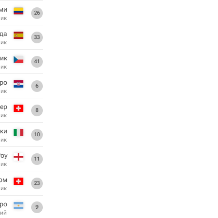
ми
26
ник
да
33
ник
ик
41
ник
ро
6
ник
ер
8
ник
ки
10
ник
оу
11
ник
ом
23
ник
тро
9
ий