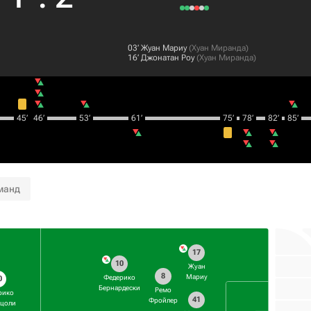
03‎’‎
Жуан Мариу
(
Хуан Миранда
)
16‎’‎
Джонатан Роу
(
Хуан Миранда
)
45‎’‎
46‎’‎
53‎’‎
61‎’‎
75‎’‎
78‎’‎
82‎’‎
85‎’‎
манд
17
10
Жуан
8
Мариу
Федерико
0
Бернардески
Ремо
рико
41
Фройлер
ццоли