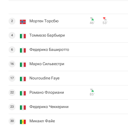
Мортен Торсбю
2
46‎’‎
53‎’‎
Томмазо Барбьери
4
Федерико Баширотто
6
Марко Сильвестри
16
Nouroudine Faye
17
Романо Флориани
22
85‎’‎
Федерико Чеккерини
23
Микаил Файе
30