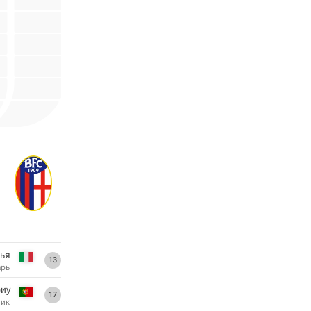
ья
13
арь
иу
17
ник