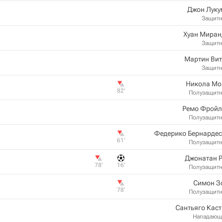
Джон Луку
Защит
Хуан Миран
Защит
Мартин Вит
Защит
Никола Мо
82‎’‎
Полузащит
Ремо Фройл
Полузащит
Федерико Бернардес
61‎’‎
Полузащит
Джонатан Р
78‎’‎
16‎’‎
Полузащит
Симон З
78‎’‎
Полузащит
Сантьяго Кас
Нападающ