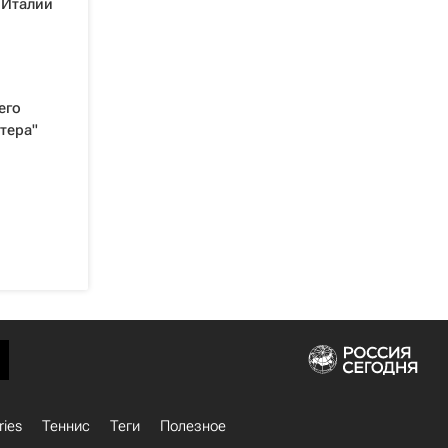
 Италии
его
тера"
ries
Теннис
Теги
Полезное