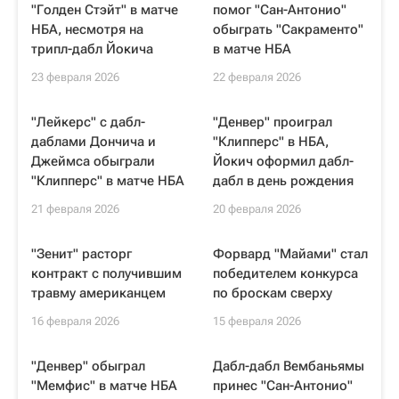
"Голден Стэйт" в матче
помог "Сан-Антонио"
НБА, несмотря на
обыграть "Сакраменто"
трипл-дабл Йокича
в матче НБА
23 февраля 2026
22 февраля 2026
"Лейкерс" с дабл-
"Денвер" проиграл
даблами Дончича и
"Клипперс" в НБА,
Джеймса обыграли
Йокич оформил дабл-
"Клипперс" в матче НБА
дабл в день рождения
21 февраля 2026
20 февраля 2026
"Зенит" расторг
Форвард "Майами" стал
контракт с получившим
победителем конкурса
травму американцем
по броскам сверху
16 февраля 2026
15 февраля 2026
"Денвер" обыграл
Дабл-дабл Вембаньямы
"Мемфис" в матче НБА
принес "Сан-Антонио"