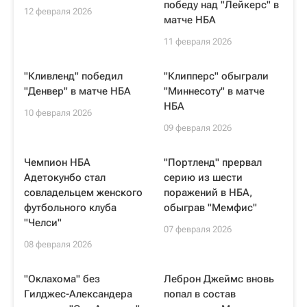
победу над "Лейкерс" в
12 февраля 2026
матче НБА
11 февраля 2026
"Кливленд" победил
"Клипперс" обыграли
"Денвер" в матче НБА
"Миннесоту" в матче
НБА
10 февраля 2026
09 февраля 2026
Чемпион НБА
"Портленд" прервал
Адетокунбо стал
серию из шести
совладельцем женского
поражений в НБА,
футбольного клуба
обыграв "Мемфис"
"Челси"
07 февраля 2026
08 февраля 2026
"Оклахома" без
Леброн Джеймс вновь
Гилджес-Александера
попал в состав