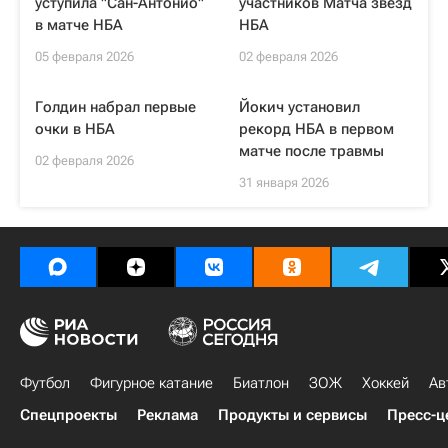
уступила "Сан-Антонио"
участников Матча звезд
в матче НБА
НБА
05 февраля 2026
02 февраля 2026
Голдин набрал первые
Йокич установил
очки в НБА
рекорд НБА в первом
матче после травмы
02 февраля 2026
31 января 2026
Футбол
Фигурное катание
Биатлон
ЗОЖ
Хоккей
Ав
Спецпроекты
Реклама
Продукты и сервисы
Пресс-ц