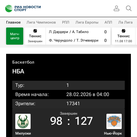
Главное
Лига Чемпионов
РПЛ
Лига Европы
АПЛ
Ла Лига
0
Л. Дардери
А. Табило
Матч-
Теннис
Теннис
центр
0
Ф. Черундоло
Т. Этчеверри
Завершен
11.08 17:00
Баскетбол
НБА
Тур:
1
Время начала:
28.02.2026 в 04:00
Зрители:
17341
Завершен
98
:
127
Милуоки
Нью-Йорк