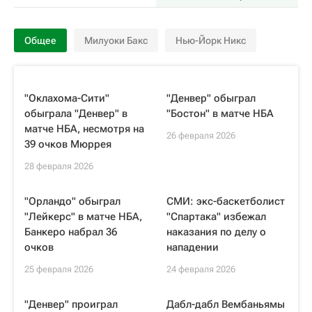
Общее
Милуоки Бакс
Нью-Йорк Никс
"Оклахома-Сити"
"Денвер" обыграл
обыграла "Денвер" в
"Бостон" в матче НБА
матче НБА, несмотря на
26 февраля 2026
39 очков Мюррея
28 февраля 2026
"Орландо" обыграл
СМИ: экс-баскетболист
"Лейкерс" в матче НБА,
"Спартака" избежал
Банкеро набрал 36
наказания по делу о
очков
нападении
25 февраля 2026
24 февраля 2026
"Денвер" проиграл
Дабл-дабл Вембаньямы