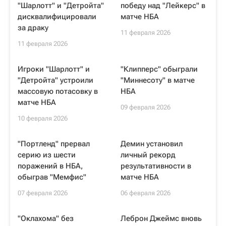
"Шарлотт" и "Детройта"
победу над "Лейкерс" в
дисквалифицировали
матче НБА
за драку
11 февраля 2026
11 февраля 2026
Игроки "Шарлотт" и
"Клипперс" обыграли
"Детройта" устроили
"Миннесоту" в матче
массовую потасовку в
НБА
матче НБА
09 февраля 2026
10 февраля 2026
"Портленд" прервал
Демин установил
серию из шести
личный рекорд
поражений в НБА,
результативности в
обыграв "Мемфис"
матче НБА
07 февраля 2026
06 февраля 2026
"Оклахома" без
Леброн Джеймс вновь