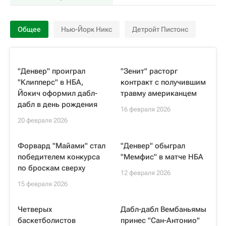
Общее
Нью-Йорк Никс
Детройт Пистонс
"Денвер" проиграл
"Зенит" расторг
"Клипперс" в НБА,
контракт с получившим
Йокич оформил дабл-
травму американцем
дабл в день рождения
16 февраля 2026
20 февраля 2026
Форвард "Майами" стал
"Денвер" обыграл
победителем конкурса
"Мемфис" в матче НБА
по броскам сверху
12 февраля 2026
15 февраля 2026
Четверых
Дабл-дабл Вембаньямы
баскетболистов
принес "Сан-Антонио"