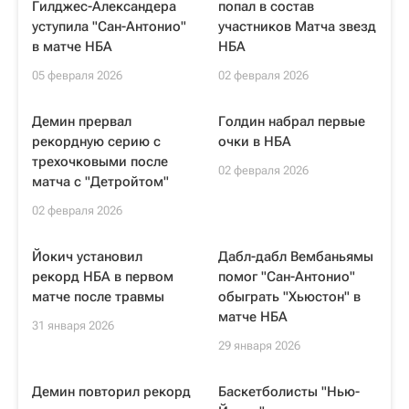
Гилджес-Александера
попал в состав
уступила "Сан-Антонио"
участников Матча звезд
в матче НБА
НБА
05 февраля 2026
02 февраля 2026
Демин прервал
Голдин набрал первые
рекордную серию с
очки в НБА
трехочковыми после
02 февраля 2026
матча с "Детройтом"
02 февраля 2026
Йокич установил
Дабл-дабл Вембаньямы
рекорд НБА в первом
помог "Сан-Антонио"
матче после травмы
обыграть "Хьюстон" в
матче НБА
31 января 2026
29 января 2026
Демин повторил рекорд
Баскетболисты "Нью-