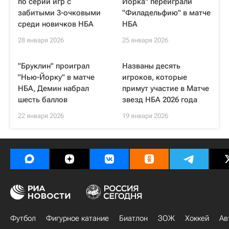
по серии игр с
Йорка" переиграли
забитыми 3-очковыми
"Филадельфию" в матче
среди новичков НБА
НБА
28 января 2026
25 января 2026
"Бруклин" проиграл
Названы десять
"Нью-Йорку" в матче
игроков, которые
НБА, Демин набрал
примут участие в Матче
шесть баллов
звезд НБА 2026 года
22 января 2026
19 января 2026
Футбол
Фигурное катание
Биатлон
ЗОЖ
Хоккей
Ав