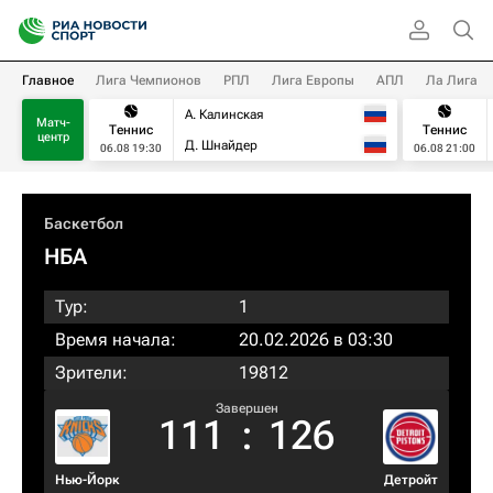
Главное
Лига Чемпионов
РПЛ
Лига Европы
АПЛ
Ла Лига
А. Калинская
Матч-
Теннис
Теннис
центр
Д. Шнайдер
06.08 19:30
06.08 21:00
Баскетбол
НБА
Тур:
1
Время начала:
20.02.2026 в 03:30
Зрители:
19812
Завершен
111
:
126
Нью-Йорк
Детройт