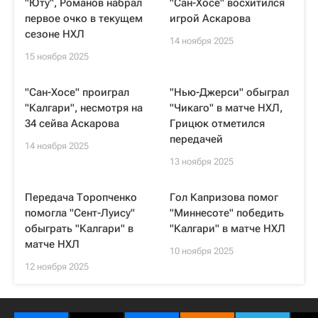
"Юту", Романов набрал
"Сан-Хосе" восхитился
первое очко в текущем
игрой Аскарова
сезоне НХЛ
14 ноября 2025
15 ноября 2025
"Сан-Хосе" проиграл
"Нью-Джерси" обыграл
"Калгари", несмотря на
"Чикаго" в матче НХЛ,
34 сейва Аскарова
Грицюк отметился
передачей
14 ноября 2025
13 ноября 2025
Передача Торопченко
Гол Капризова помог
помогла "Сент-Луису"
"Миннесоте" победить
обыграть "Калгари" в
"Калгари" в матче НХЛ
матче НХЛ
10 ноября 2025
12 ноября 2025