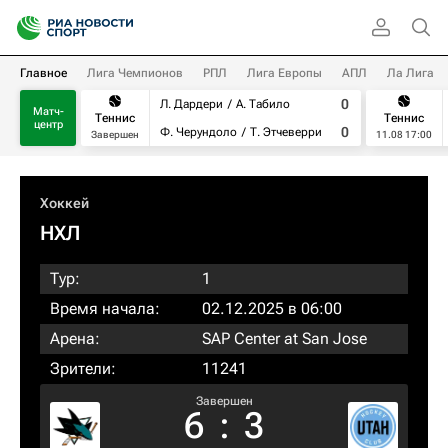
Главное
Лига Чемпионов
РПЛ
Лига Европы
АПЛ
Ла Лига
0
Л. Дардери
А. Табило
Матч-
Теннис
Теннис
центр
0
Ф. Черундоло
Т. Этчеверри
Завершен
11.08 17:00
Хоккей
НХЛ
Тур:
1
Время начала:
02.12.2025 в 06:00
Арена:
SAP Center at San Jose
Зрители:
11241
Завершен
6
:
3