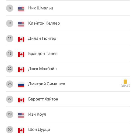
Ник Шмальц
8
Клэйтон Келлер
9
Дилан Гюнтер
11
Брэндон Танев
13
Джек Макбэйн
22
Дмитрий Симашев
26
30:47
Барретт Хэйтон
27
Йэн Коул
28
Шон Дурци
50