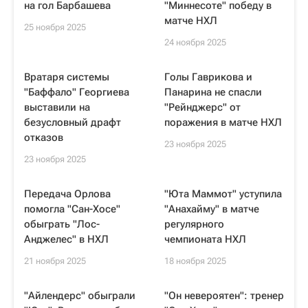
на гол Барбашева
"Миннесоте" победу в
матче НХЛ
25 ноября 2025
24 ноября 2025
Вратаря системы
Голы Гаврикова и
"Баффало" Георгиева
Панарина не спасли
выставили на
"Рейнджерс" от
безусловный драфт
поражения в матче НХЛ
отказов
23 ноября 2025
23 ноября 2025
Передача Орлова
"Юта Маммот" уступила
помогла "Сан-Хосе"
"Анахайму" в матче
обыграть "Лос-
регулярного
Анджелес" в НХЛ
чемпионата НХЛ
21 ноября 2025
18 ноября 2025
"Айлендерс" обыграли
"Он невероятен": тренер