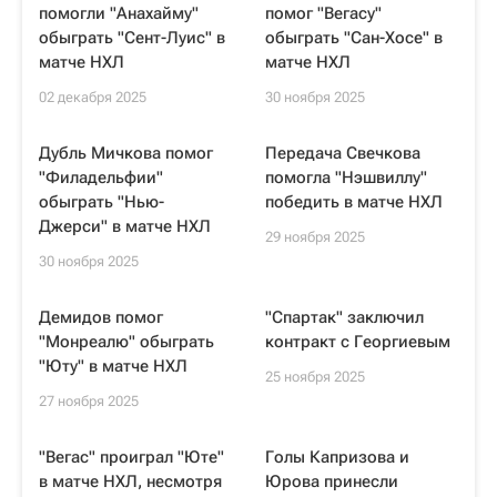
помогли "Анахайму"
помог "Вегасу"
обыграть "Сент-Луис" в
обыграть "Сан-Хосе" в
матче НХЛ
матче НХЛ
02 декабря 2025
30 ноября 2025
Дубль Мичкова помог
Передача Свечкова
"Филадельфии"
помогла "Нэшвиллу"
обыграть "Нью-
победить в матче НХЛ
Джерси" в матче НХЛ
29 ноября 2025
30 ноября 2025
Демидов помог
"Спартак" заключил
"Монреалю" обыграть
контракт с Георгиевым
"Юту" в матче НХЛ
25 ноября 2025
27 ноября 2025
"Вегас" проиграл "Юте"
Голы Капризова и
в матче НХЛ, несмотря
Юрова принесли