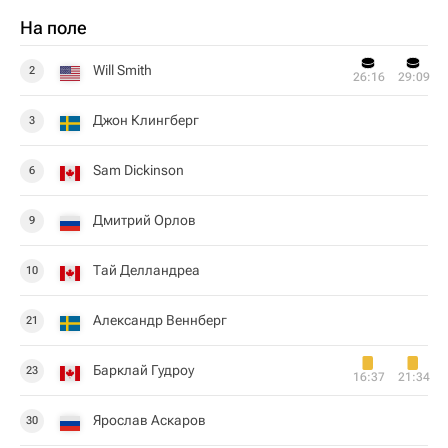
На поле
Will Smith
2
26:16
29:09
Джон Клингберг
3
Sam Dickinson
6
Дмитрий Орлов
9
Тай Делландреа
10
Александр Веннберг
21
Барклай Гудроу
23
16:37
21:34
Ярослав Аскаров
30