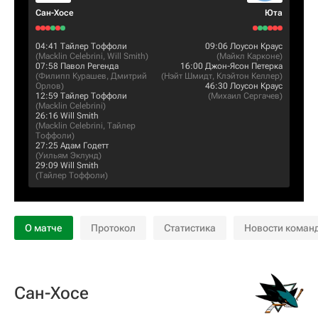
Сан-Хосе
Юта
04:41
Тайлер Тоффоли
09:06
Лоусон Краус
(
Macklin Celebrini
,
Will Smith
)
(
Майкл Карконе
)
07:58
Павол Регенда
16:00
Джон-Ясон Петерка
(
Филипп Курашев
,
Дмитрий
(
Нэйт Шмидт
,
Клэйтон Келлер
)
Орлов
)
46:30
Лоусон Краус
12:59
Тайлер Тоффоли
(
Михаил Сергачев
)
(
Macklin Celebrini
)
26:16
Will Smith
(
Macklin Celebrini
,
Тайлер
Тоффоли
)
27:25
Адам Годетт
(
Уильям Эклунд
)
29:09
Will Smith
(
Тайлер Тоффоли
)
О матче
Протокол
Статистика
Новости коман
Сан-Хосе