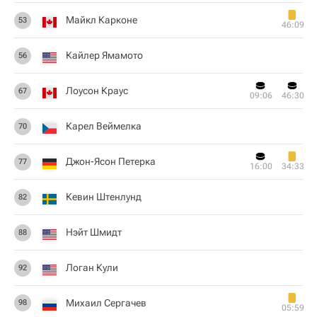
Майкл Карконе
53
46:09
Кайлер Ямамото
56
Лоусон Краус
67
09:06
46:30
Карел Веймелка
70
Джон-Ясон Петерка
77
16:00
34:33
Кевин Штенлунд
82
Нэйт Шмидт
88
Логан Кули
92
Михаил Сергачев
98
05:59