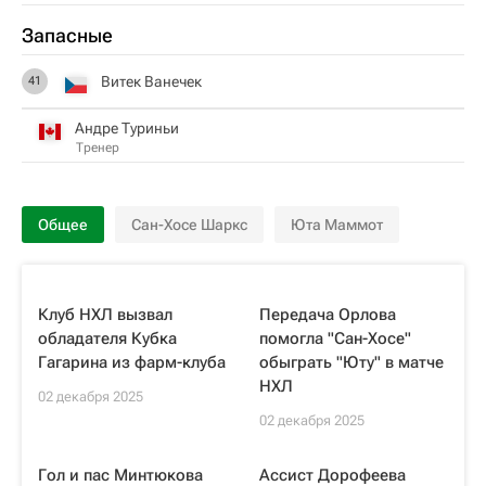
Запасные
Витек Ванечек
41
Андре Туриньи
Тренер
Общее
Сан-Хосе Шаркс
Юта Маммот
Клуб НХЛ вызвал
Передача Орлова
обладателя Кубка
помогла "Сан-Хосе"
Гагарина из фарм-клуба
обыграть "Юту" в матче
НХЛ
02 декабря 2025
02 декабря 2025
Гол и паc Минтюкова
Ассист Дорофеева