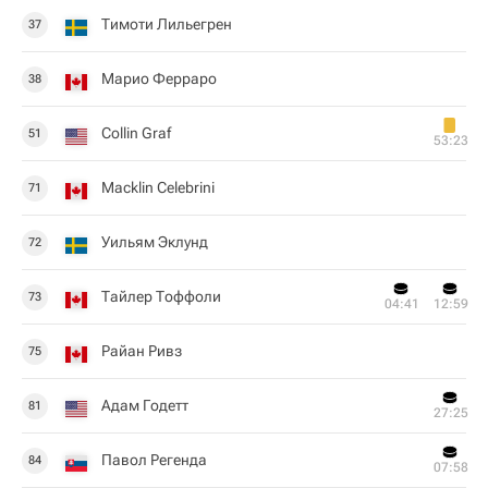
Тимоти Лильегрен
37
Марио Ферраро
38
Collin Graf
51
53:23
Macklin Celebrini
71
Уильям Эклунд
72
Тайлер Тоффоли
73
04:41
12:59
Райан Ривз
75
Адам Годетт
81
27:25
Павол Регенда
84
07:58