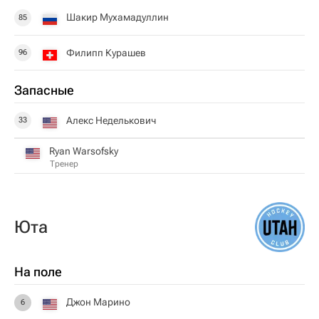
Шакир Мухамадуллин
85
Филипп Курашев
96
Запасные
Алекс Неделькович
33
Ryan Warsofsky
Тренер
Юта
На поле
Джон Марино
6