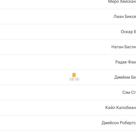
Миро Хеискан
Лиан Бикс
Оскар 
Натан Баст
Радек Фак
Джейми Бе
28:50
Сэм Ст
Кайл Капобиан
Джейсон Робертс