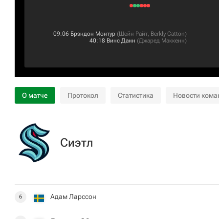
09:06
Брэндон Монтур
(
Шейн Райт
,
Berkly Catton
)
40:18
Винс Данн
(
Джаред Маккенн
)
О матче
Протокол
Статистика
Новости кома
Сиэтл
Адам Ларссон
6