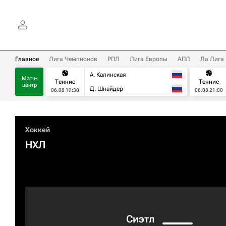
Главное
Лига Чемпионов
РПЛ
Лига Европы
АПЛ
Ла Лига
А. Калинская
Матч-
Теннис
Теннис
центр
Д. Шнайдер
06.08 19:30
06.08 21:00
Хоккей
НХЛ
Сиэтл