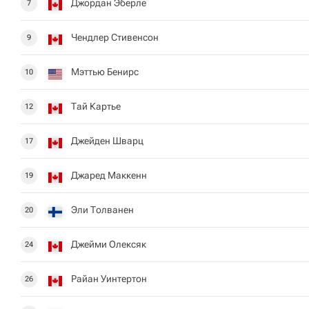
Джордан Эберле
7
Чендлер Стивенсон
9
Мэттью Бенирс
10
Тай Картье
12
Джейден Шварц
17
Джаред Маккенн
19
Эли Толванен
20
Джейми Олексяк
24
Райан Уинтертон
26