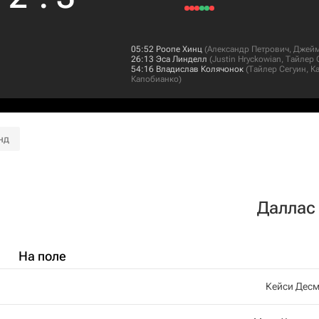
05:52
Роопе Хинц
(
Александр Петрович
,
Джейм
26:13
Эса Линделл
(
Justin Hryckowian
,
Тайлер 
54:16
Владислав Колячонок
(
Тайлер Сегуин
,
К
Капобианко
)
нд
Даллас
На поле
Кейси Десм