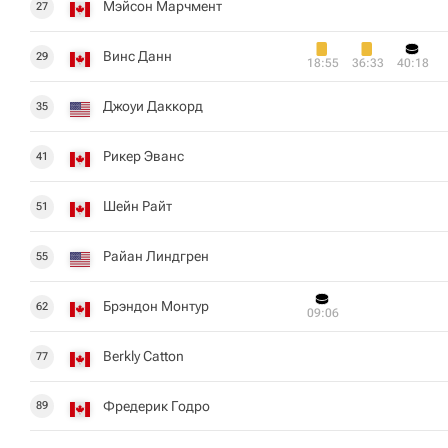
Мэйсон Марчмент
27
Винс Данн
29
18:55
36:33
40:18
Джоуи Даккорд
35
Рикер Эванс
41
Шейн Райт
51
Райан Линдгрен
55
Брэндон Монтур
62
09:06
Berkly Catton
77
Фредерик Годро
89