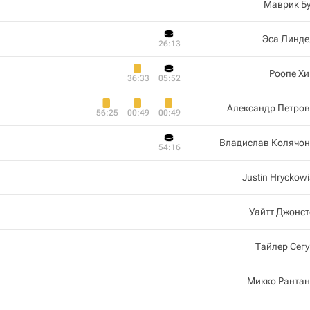
Маврик Б
Эса Линде
26:13
Роопе Х
36:33
05:52
Александр Петров
56:25
00:49
00:49
Владислав Колячон
54:16
Justin Hryckow
Уайтт Джонс
Тайлер Сег
Микко Рантан