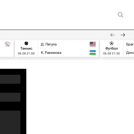
Д. Пегула
Браг
Теннис
Футбол
К. Рахимова
Дин
06.08 21:00
06.08 21:30