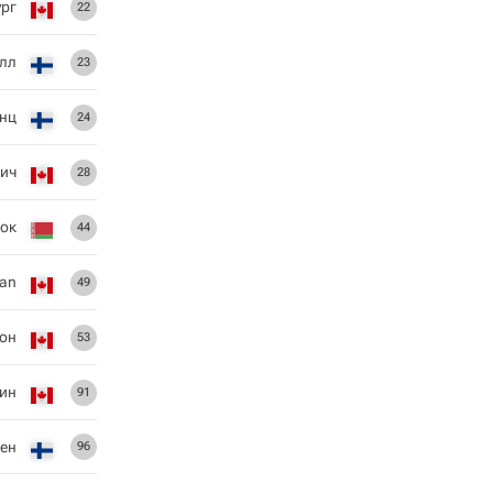
ург
22
лл
23
инц
24
ич
28
ок
44
ian
49
тон
53
уин
91
ен
96