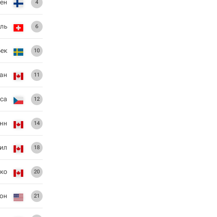
ен
4
ель
6
Бек
10
иан
11
са
12
нн
14
ил
18
ко
20
он
21