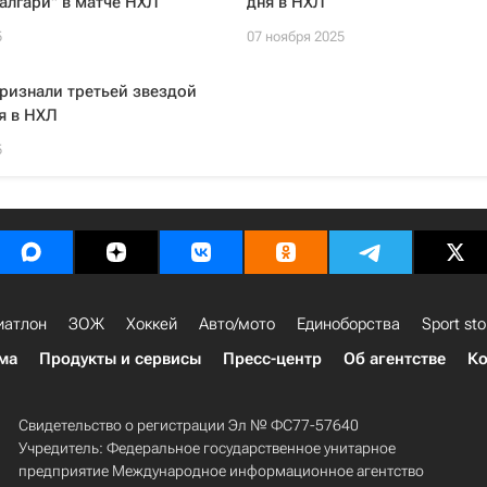
алгари" в матче НХЛ
дня в НХЛ
5
07 ноября 2025
ризнали третьей звездой
я в НХЛ
5
иатлон
ЗОЖ
Хоккей
Авто/мото
Единоборства
Sport sto
ма
Продукты и сервисы
Пресс-центр
Об агентстве
Ко
Свидетельство о регистрации Эл № ФС77-57640
Учредитель: Федеральное государственное унитарное
предприятие Международное информационное агентство