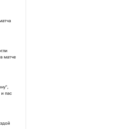
матча
огли
 в матче
ну",
 и пас
ездой