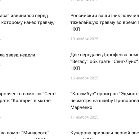
аса" извинился перед
Российский защитник получил
которому нанес травму,
тяжелейшую травму во время 
НХЛ
5
19 ноября 2025
Две передачи Дорофеева пом
ла звезд недели
"Вегасу" обыграть "Сент-Луис"
5
НХЛ
16 ноября 2025
ропченко помогла "Сент-
"Коламбус" проиграл "Эдмонто
рать "Калгари" в матче
несмотря на шайбу Проворова
Марченко
5
11 ноября 2025
ва помог "Миннесоте"
Кучерова признали первой зв