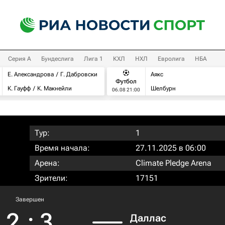
Серия А
Бундеслига
Лига 1
КХЛ
НХЛ
Евролига
НБА
Е. Александрова
Г. Дабровски
Аякс
Футбол
К. Гауфф
К. Макнейли
Шелбурн
06.08 21:00
Тур:
1
Время начала:
27.11.2025 в 06:00
Арена:
Climate Pledge Arena
Зрители:
17151
Завершен
2
:
3
Даллас