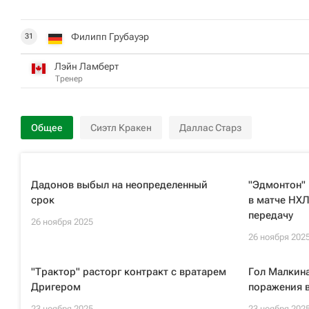
Филипп Грубауэр
31
Лэйн Ламберт
Тренер
Общее
Сиэтл Кракен
Даллас Старз
Дадонов выбыл на неопределенный
"Эдмонтон" 
срок
в матче НХЛ
передачу
26 ноября 2025
26 ноября 202
"Трактор" расторг контракт с вратарем
Гол Малкина
Дригером
поражения в
23 ноября 2025
23 ноября 202