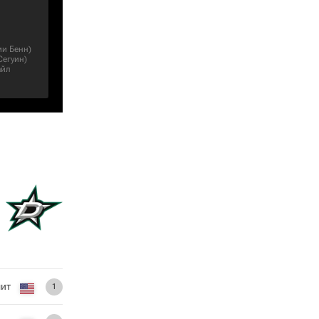
и Бенн
)
Сегуин
)
айл
ит
1