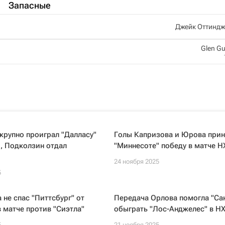
Запасные
Джейк Оттиндж
Glen Gu
крупно проиграл "Далласу"
Голы Капризова и Юрова прин
, Подколзин отдал
"Миннесоте" победу в матче Н
24 ноября 2025
5
 не спас "Питтсбург" от
Передача Орлова помогла "Са
 матче против "Сиэтла"
обыграть "Лос-Анджелес" в Н
5
21 ноября 2025