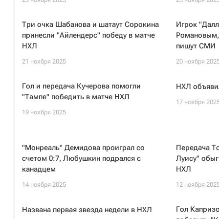
Три очка Шабанова и шатаут Сорокина
Игрок "Далл
принесли "Айлендерс" победу в матче
Романовым, 
НХЛ
пишут СМИ
21 ноября 2025
20 ноября 202
Гол и передача Кучерова помогли
НХЛ объяви
"Тампе" победить в матче НХЛ
17 ноября 202
19 ноября 2025
"Монреаль" Демидова проиграл со
Передача То
счетом 0:7, Любушкин подрался с
Луису" обыг
канадцем
НХЛ
14 ноября 2025
12 ноября 202
Гол Капризо
Названа первая звезда недели в НХЛ