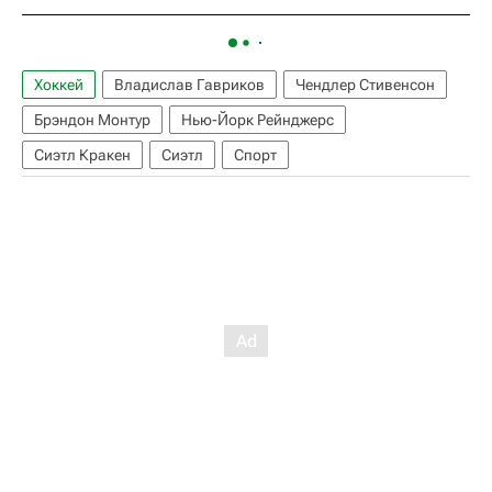
Хоккей
Владислав Гавриков
Чендлер Стивенсон
Брэндон Монтур
Нью-Йорк Рейнджерс
Сиэтл Кракен
Сиэтл
Спорт