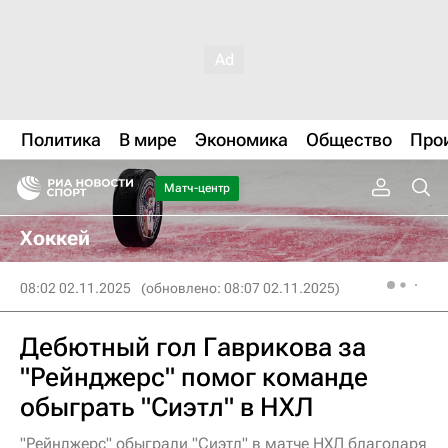
Политика
В мире
Экономика
Общество
Про
Матч-центр
Хоккей
08:02 02.11.2025
(обновлено: 08:07 02.11.2025)
Дебютный гол Гаврикова за
"Рейнджерс" помог команде
обыграть "Сиэтл" в НХЛ
"Рейнджерс" обыграли "Сиэтл" в матче НХЛ благодаря