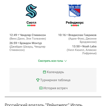
Сиэтл
Рейнджерс
12:49 •
Чендлер Стивенсон
10:16 •
Владислав Гавриков
(
Винс Данн
,
Эли Толванен
)
(
Адам Фокс
,
Джонни
Бродзински
)
26:59 •
Брэндон Монтур
13:50 •
Noah Laba
(
Джейден Шварц
,
Чендлер
Стивенсон
)
(
Уилл Кюилл
,
Алексис
Лафренье
)
Смотреть все голы
Календарь
Турнирная таблица
История встреч
Российский вратарь "Рейнджерс"
Игорь 