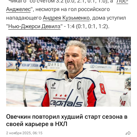
"Чикаго" со счетом 3:2 (0:0, 2:1, 0:1, 1:0), а "
Лос-
Анджелес
", несмотря на гол российского
нападающего
Андрея Кузьменко
, дома уступил
"
Нью-Джерси Девилз
" - 1:4 (0:1, 0:1, 1:2).
Овечкин повторил худший старт сезона в
своей карьере в НХЛ
2 ноября 2025, 06:15