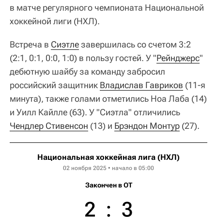
в матче регулярного чемпионата Национальной
хоккейной лиги (НХЛ).
Встреча в
Сиэтле
завершилась со счетом 3:2
(2:1, 0:1, 0:0, 1:0) в пользу гостей. У "
Рейнджерс
"
дебютную шайбу за команду забросил
российский защитник
Владислав Гавриков
(11-я
минута), также голами отметились Ноа Лаба (14)
и Уилл Кайлле (63). У "Сиэтла" отличились
Чендлер Стивенсон
(13) и
Брэндон Монтур
(27).
Национальная хоккейная лига (НХЛ)
02 ноября 2025 • начало в 05:00
Закончен в OT
2
:
3