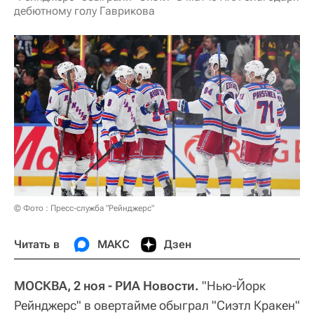
дебютному голу Гаврикова
© Фото : Пресс-служба "Рейнджерс"
Читать в
МАКС
Дзен
МОСКВА, 2 ноя - РИА Новости.
"Нью-Йорк
Рейнджерс" в овертайме обыграл "Сиэтл Кракен"