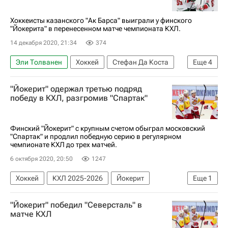
Монреаль Канадиенс
Винс Данн
Мартин Джонс
Хоккеисты казанского "Ак Барса" выиграли у финского
"Йокерита" в перенесенном матче чемпионата КХЛ.
14 декабря 2020, 21:34
374
Эли Толванен
Хоккей
Стефан Да Коста
Еще
4
Кирилл Петров
КХЛ 2025-2026
Йокерит
"Йокерит" одержал третью подряд
Ак Барс
победу в КХЛ, разгромив "Спартак"
Финский "Йокерит" с крупным счетом обыграл московский
"Спартак" и продлил победную серию в регулярном
чемпионате КХЛ до трех матчей.
6 октября 2020, 20:50
1247
Хоккей
КХЛ 2025-2026
Йокерит
Еще
1
ХК Спартак (Москва)
"Йокерит" победил "Северсталь" в
матче КХЛ