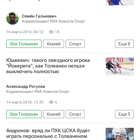
Семён Галькевич
Корреспондент РИА Новости Спорт
16 марта 2018, 00:10
18
Эли Толванен
Хоккей
Спорт
Еще
8
Олег Знарок
Дмитрий Квартальнов
Юшкевич: такого звездного игрока
КХЛ 2025-2026
Локомотив (Ярославль)
"Йокерита", как Толванен нельзя
выключить полностью
Йокерит
ЦСКА
СКА (Санкт-Петербург)
Кирилл Капризов
Александр Рогулев
Корреспондент РИА Новости Спорт
14 марта 2018, 13:35
6
Эли Толванен
Хоккей
Спорт
Еще
5
Дмитрий Юшкевич
КХЛ 2025-2026
Андронов: вряд ли ПХК ЦСКА будет
ХК Сочи
Йокерит
ЦСКА
играть персонально с Толваненом