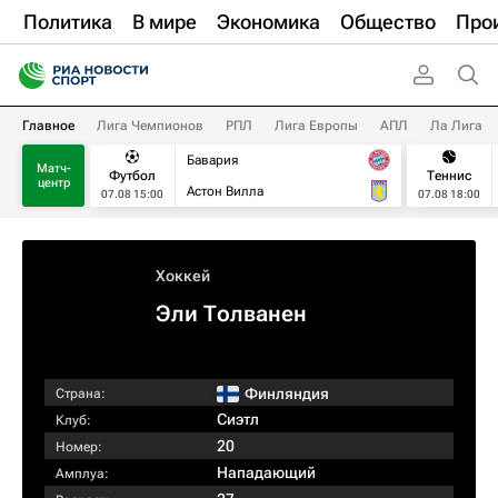
Политика
В мире
Экономика
Общество
Про
Главное
Лига Чемпионов
РПЛ
Лига Европы
АПЛ
Ла Лига
Бавария
Матч-
Футбол
Теннис
центр
Астон Вилла
07.08 15:00
07.08 18:00
Хоккей
Эли Толванен
Финляндия
Страна:
Сиэтл
Клуб:
20
Номер:
Нападающий
Амплуа: