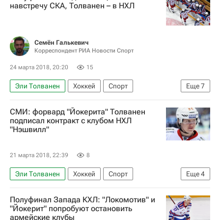
Национальная хоккейная лига (НХЛ)
навстречу СКА, Толванен – в НХЛ
Йокерит
Нэшвилл Предаторз
Семён Галькевич
Корреспондент РИА Новости Спорт
24 марта 2018, 20:20
15
Эли Толванен
Хоккей
Спорт
Еще
7
Юкка Ялонен
КХЛ 2025-2026
Йокерит
СМИ: форвард "Йокерита" Толванен
ЦСКА
Илья Сорокин
Карри Рямё
подписал контракт с клубом НХЛ
"Нэшвилл"
Сергей Андронов
21 марта 2018, 22:39
8
Эли Толванен
Хоккей
Спорт
Еще
4
КХЛ 2025-2026
Полуфинал Запада КХЛ: "Локомотив" и
Национальная хоккейная лига (НХЛ)
"Йокерит" попробуют остановить
армейские клубы
Йокерит
Нэшвилл Предаторз