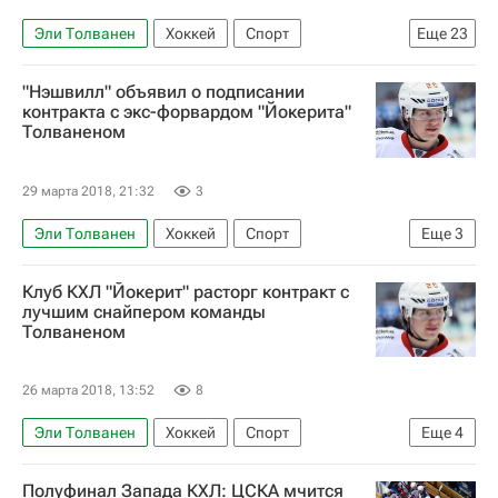
Марк-Эдуард Власич
Патрик Кейн
Национальная хоккейная лига (НХЛ)
Эли Толванен
Хоккей
Спорт
Еще
23
Давид Крейчи
Филип Форсберг
Финляндия
Нэшвилл Предаторз
Национальная хоккейная лига (НХЛ)
Патрик Хёрнквист
"Нэшвилл" объявил о подписании
Вегас Голден Найтс
Виннипег Джетс
контракта с экс-форвардом "Йокерита"
Толваненом
Нэшвилл Предаторз
Нью-Йорк Рейнджерс
Баффало Сейбрз
Сент-Луис Блюз
29 марта 2018, 21:32
3
Аризона Койотис
Эдмонтон Ойлерз
Эли Толванен
Хоккей
Спорт
Еще
3
Монреаль Канадиенс
Миннесота Уайлд
Национальная хоккейная лига (НХЛ)
Калгари Флэймз
Нью-Джерси Девилз
Клуб КХЛ "Йокерит" расторг контракт с
Йокерит
Нэшвилл Предаторз
Каролина Харрикейнз
Нью-Йорк Айлендерс
лучшим снайпером команды
Толваненом
Торонто Мейпл Лифс
Сан-Хосе Шаркс
Даллас Старз
Питтсбург Пингвинз
26 марта 2018, 13:52
8
Владислав Наместников
Антон Слепышев
Эли Толванен
Хоккей
Спорт
Еще
4
Евгений Малкин
Александр Радулов
КХЛ 2025-2026
Полуфинал Запада КХЛ: ЦСКА мчится