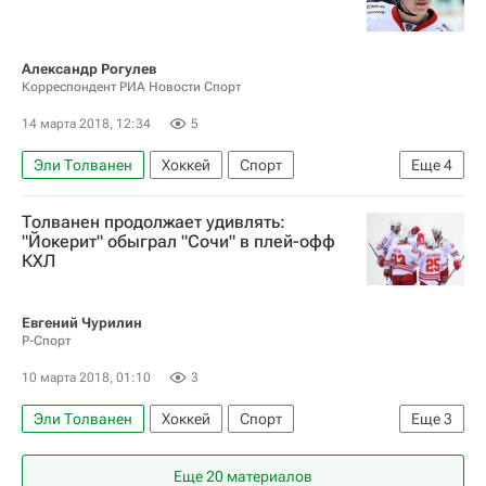
Александр Рогулев
Корреспондент РИА Новости Спорт
14 марта 2018, 12:34
5
Эли Толванен
Хоккей
Спорт
Еще
4
КХЛ 2025-2026
Йокерит
ЦСКА
Толванен продолжает удивлять:
Сергей Андронов
"Йокерит" обыграл "Сочи" в плей-офф
КХЛ
Евгений Чурилин
Р-Спорт
10 марта 2018, 01:10
3
Эли Толванен
Хоккей
Спорт
Еще
3
КХЛ 2025-2026
ХК Сочи
Йокерит
Еще 20 материалов