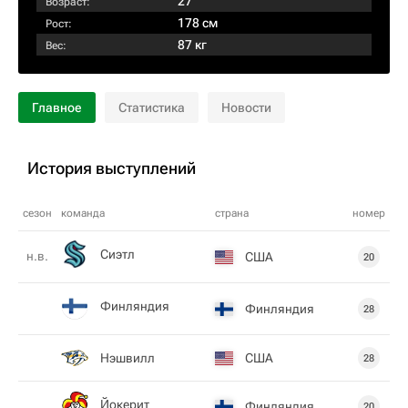
27
Возраст:
178 см
Рост:
87 кг
Вес:
Главное
Статистика
Новости
История выступлений
сезон
команда
страна
номер
Сиэтл
н.в.
США
20
Финляндия
Финляндия
28
Нэшвилл
США
28
Йокерит
Финляндия
20