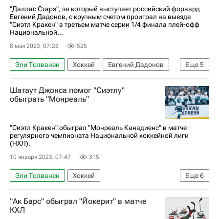
"Даллас Старз", за который выступает российский форвард
Евгений Дадонов, с крупным счетом проиграл на выезде
"Сиэтл Кракен" в третьем матче серии 1/4 финала плей-офф
Национальной...
8 мая 2023, 07:28
525
Эли Толванен
Хоккей
Евгений Дадонов
Еще
5
Джордан Эберле
Даллас Старз
Шатаут Джонса помог "Сиэтлу"
Сиэтл Кракен
Кубок Стэнли
обыграть "Монреаль"
Национальная хоккейная лига (НХЛ)
"Сиэтл Кракен" обыграл "Монреаль Канадиенс" в матче
регулярного чемпионата Национальной хоккейной лиги
(НХЛ).
10 января 2023, 07:47
315
Эли Толванен
Хоккей
Еще
6
Национальная хоккейная лига (НХЛ)
"Ак Барс" обыграл "Йокерит" в матче
Сиэтл Кракен
Баффало Сейбрз
КХЛ