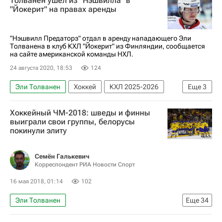
Толванен ушел из "Нэшвилла" в
"Йокерит" на правах аренды
"Нэшвилл Предаторз" отдал в аренду нападающего Эли
Толванена в клуб КХЛ "Йокерит" из Финляндии, сообщается
на сайте американской команды НХЛ.
24 августа 2020, 18:53
124
Эли Толванен
Хоккей
КХЛ 2025-2026
Еще
3
Национальная хоккейная лига (НХЛ)
Хоккейный ЧМ-2018: шведы и финны
Йокерит
Нэшвилл Предаторз
выиграли свои группы, белорусы
покинули элиту
Семён Галькевич
Корреспондент РИА Новости Спорт
16 мая 2018, 01:14
102
Эли Толванен
Еще
34
Новости - Чемпионат мира по хоккею 2018