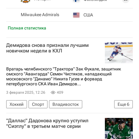
Milwaukee Admirals
США
Полная статистика
Демидова снова признали лучшим
новичком недели в КХЛ
Вратарь челябинского "Трактора" Зак Фукале, защитник
омского "Авангарда" Семен Чистяков, нападающий
московского "Динамо" Никита Гусев и форвард
петербургского СКА Иван Демидов...
3 февраля 2025, 12:26
409
Хоккей
Спорт
Владивосток
Еще
6
Семен Чистяков
Иван Демидов
"Даллас" Дадонова крупно уступил
Зак Фукале
Витязь
Трактор
Авангард
"Сиэтлу" в третьем матче серии