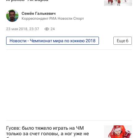
Галым Мамбеталиев
Чемпионат мира по хоккею
Казахстан
Семён Галькевич
Корреспондент РИА Новости Спорт
23 мая 2018, 23:37
24
Новости - Чемпионат мира по хоккею 2018
Еще
6
Хоккей
Спорт
Чемпионат мира по хоккею 2018
Зинэтула Билялетдинов
КХЛ 2025-2026
Ак Барс
Гусев: было тяжело играть на ЧМ
только за счет головы, а ног уже не