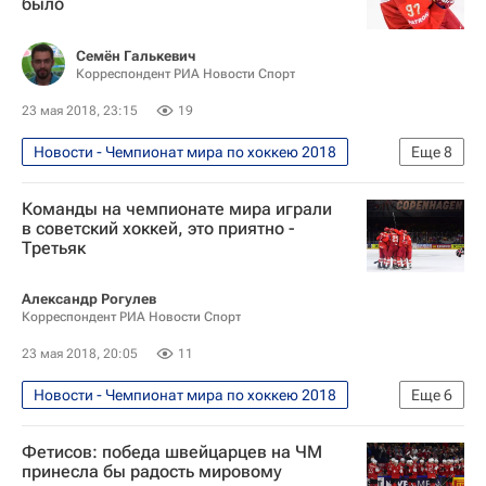
было
Семён Галькевич
Корреспондент РИА Новости Спорт
23 мая 2018, 23:15
19
Новости - Чемпионат мира по хоккею 2018
Еще
8
Хоккей
Спорт
Команды на чемпионате мира играли
Чемпионат мира по хоккею 2018
в советский хоккей, это приятно -
Третьяк
Чемпионат мира по хоккею
КХЛ 2025-2026
СКА (Санкт-Петербург)
Александр Рогулев
Корреспондент РИА Новости Спорт
Сборная России по хоккею с шайбой
Никита Гусев
23 мая 2018, 20:05
11
Новости - Чемпионат мира по хоккею 2018
Еще
6
Хоккей
Спорт
Фетисов: победа швейцарцев на ЧМ
Чемпионат мира по хоккею 2018
принесла бы радость мировому