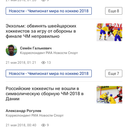
21 мая 2018, 01:26
9
Новости - Чемпионат мира по хоккею 2018
Еще
8
Хоккей
Спорт
Экхольм: обвинять швейцарских
Чемпионат мира по хоккею 2018
хоккеистов за игру от обороны в
финале ЧМ неправильно
Чемпионат мира по хоккею
Национальная хоккейная лига (НХЛ)
Семён Галькевич
Корреспондент РИА Новости Спорт
Швеция
Виктор Арвидссон
21 мая 2018, 01:21
13
Филип Форсберг
Новости - Чемпионат мира по хоккею 2018
Еще
7
Хоккей
Спорт
Российские хоккеисты не вошли в
Чемпионат мира по хоккею 2018
символическую сборную ЧМ-2018 в
Дании
Чемпионат мира по хоккею
Швеция
Швейцария
Маттиас Экхольм
Александр Рогулев
Корреспондент РИА Новости Спорт
21 мая 2018, 00:40
9