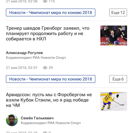
21 мая 2018, 02:06
115
Новости - Чемпионат мира по хоккею 2018
Еще
12
Хоккей
Спорт
Тренер шведов Гренборг заявил, что
Чемпионат мира по хоккею 2018
планирует продолжить работу и не
собирается в НХЛ
Илья Воробьев (футбол)
Чемпионат мира по хоккею
США
Александр Рогулев
Корреспондент РИА Новости Спорт
Канада
Швеция
Швейцария
Сборная России по хоккею с шайбой
21 мая 2018, 02:01
39
Белоруссия
Патрик Кейн
Новости - Чемпионат мира по хоккею 2018
Еще
6
Хоккей
Спорт
Арвидссон: пусть мы с Форсбергом не
Чемпионат мира по хоккею 2018
взяли Кубок Стэнли, но я рад победе
на ЧМ
Рикард Гренборг
Чемпионат мира по хоккею
Швеция
Семён Галькевич
Корреспондент РИА Новости Спорт