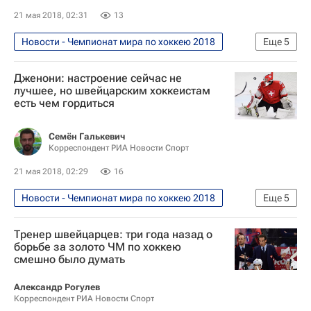
21 мая 2018, 02:31
13
Новости - Чемпионат мира по хоккею 2018
Еще
5
Хоккей
Спорт
Дженони: настроение сейчас не
Чемпионат мира по хоккею 2018
лучшее, но швейцарским хоккеистам
есть чем гордиться
Чемпионат мира по хоккею
Швейцария
Семён Галькевич
Корреспондент РИА Новости Спорт
21 мая 2018, 02:29
16
Новости - Чемпионат мира по хоккею 2018
Еще
5
Хоккей
Спорт
Тренер швейцарцев: три года назад о
Чемпионат мира по хоккею 2018
борьбе за золото ЧМ по хоккею
смешно было думать
Чемпионат мира по хоккею
Швейцария
Александр Рогулев
Корреспондент РИА Новости Спорт