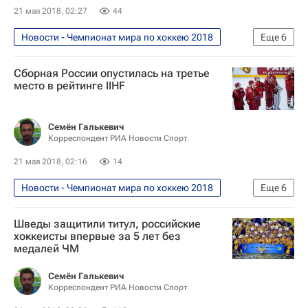
21 мая 2018, 02:27
44
Новости - Чемпионат мира по хоккею 2018
Еще
6
Хоккей
Спорт
Сборная России опустилась на третье
Чемпионат мира по хоккею 2018
место в рейтинге IIHF
Патрик Фишер
Чемпионат мира по хоккею
Швейцария
Семён Галькевич
Корреспондент РИА Новости Спорт
21 мая 2018, 02:16
14
Новости - Чемпионат мира по хоккею 2018
Еще
6
Хоккей
Спорт
Шведы защитили титул, российские
Чемпионат мира по хоккею 2018
хоккеисты впервые за 5 лет без
медалей ЧМ
Международная федерация хоккея (IIHF)
Чемпионат мира по хоккею
Семён Галькевич
Корреспондент РИА Новости Спорт
Сборная России по хоккею с шайбой