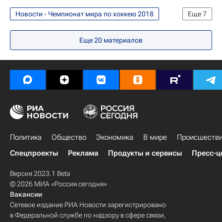
Новости - Чемпионат мира по хоккею 2018
Еще
7
Хоккей
Спорт
Еще
20
материалов
Чемпионат мира по хоккею 2018
Чемпионат мира по хоккею
Сборная России по хоккею с шайбой
Себастьян Ахо
Патрик Кейн
Политика
Общество
Экономика
В мире
Происшеств
Спецпроекты
Реклама
Продукты и сервисы
Пресс-ц
Версия 2023.1 Beta
© 2026 МИА «Россия сегодня»
Вакансии
Сетевое издание РИА Новости зарегистрировано
в Федеральной службе по надзору в сфере связи,