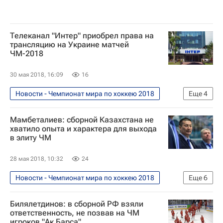
Телеканал "Интер" приобрел права на
трансляцию на Украине матчей
ЧМ-2018
30 мая 2018, 16:09
16
Новости - Чемпионат мира по хоккею 2018
Еще
4
Футбол
Спорт
Мамбеталиев: сборной Казахстана не
Чемпионат мира по хоккею 2018
хватило опыта и характера для выхода
в элиту ЧМ
Чемпионат мира по футболу 2018
28 мая 2018, 10:32
24
Новости - Чемпионат мира по хоккею 2018
Еще
6
Хоккей
Спорт
Билялетдинов: в сборной РФ взяли
Чемпионат мира по хоккею 2018
ответственность, не позвав на ЧМ
игроков "Ак Барса"