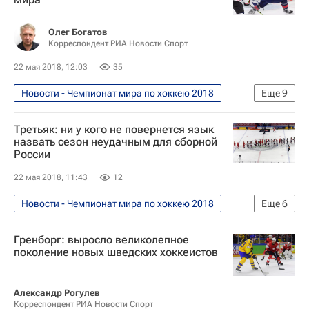
Олег Богатов
Корреспондент РИА Новости Спорт
22 мая 2018, 12:03
35
Новости - Чемпионат мира по хоккею 2018
Еще
9
Хоккей
Спорт
Третьяк: ни у кого не повернется язык
Чемпионат мира по хоккею 2018
назвать сезон неудачным для сборной
России
Александр Кожевников
22 мая 2018, 11:43
12
Чемпионат мира по хоккею
Национальная хоккейная лига (НХЛ)
Новости - Чемпионат мира по хоккею 2018
Еще
6
США
Канада
Сидни Кросби
Хоккей
Спорт
Гренборг: выросло великолепное
Чемпионат мира по хоккею 2018
поколение новых шведских хоккеистов
Владислав Третьяк
Чемпионат мира по хоккею
Александр Рогулев
Корреспондент РИА Новости Спорт