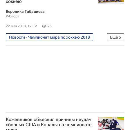
хоккею
Владислав Третьяк
Вероника Гибадиева
Чемпионат мира по хоккею
Р-Спорт
Сборная России по хоккею с шайбой
22 мая 2018, 17:12
26
Новости - Чемпионат мира по хоккею 2018
Еще
6
Хоккей
Спорт
Чемпионат мира по хоккею 2018
Вячеслав Фетисов
Чемпионат мира по хоккею
Швейцария
Кожевников объяснил причины неудач
сборных США и Канады на чемпионате
мира