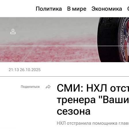
Политика
В мире
Экономика
21:13 26.10.2025
СМИ: НХЛ отс
Поделиться
тренера "Ваши
сезона
НХЛ отстранила помощника главн