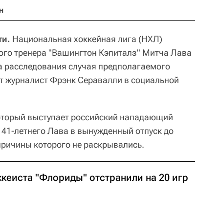
н
ти.
Национальная хоккейная лига (НХЛ)
ого тренера "Вашингтон Кэпиталз" Митча Лава
за расследования случая предполагаемого
т журналист Фрэнк Серавалли в социальной
который выступает российский нападающий
л 41-летнего Лава в вынужденный отпуск до
ричины которого не раскрывались.
ккеиста "Флориды" отстранили на 20 игр