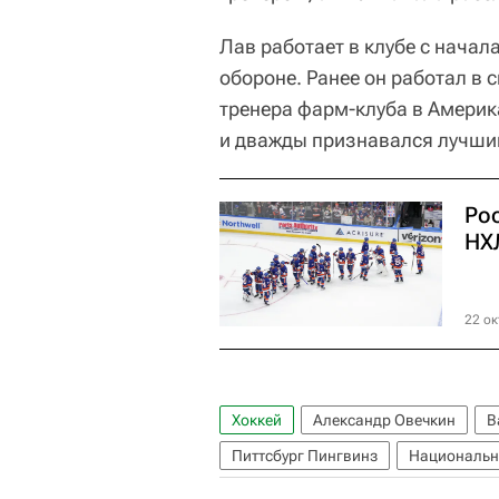
Лав работает в клубе с начала
обороне. Ранее он работал в с
тренера фарм-клуба в Америка
и дважды признавался лучши
Ро
НХ
22 ок
Хоккей
Александр Овечкин
В
Питтсбург Пингвинз
Национальна