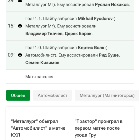
39‎’‎
Металлург Мг
). Ему ассистировал
Руслан Исхаков
.
Гол! 1:1. Шайбу забросил
Mikhail Fyodorov
(
15‎’‎
Металлург Мг
). Ему ассистировали
Владимир Ткачев
,
Дерек Барак
.
Гол! 1:0. Шайбу забросил
Кертис Волк
(
09‎’‎
Автомобилист
). Ему ассистировали
Рид Буше
,
Семен Кизимов
.
Матч начался
Общее
Автомобилист
Металлург (Магнитогорск)
"Металлург" обыграл
"Трактор" проиграл в
"Автомобилист" в матче
первом матче после
КХЛ
ухода Гру