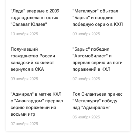
"Лада" впервые с 2009
"Металлург" обыграл
года одолела в гостях
"Барыс" и продлил
"Салават Юлаев"
победную серию в КХЛ
10 ноября 2025
09 ноября 2025
Получивший
"Барыс" победил
гражданство России
"Автомобилист" и
канадский хоккеист
прервал серию из пяти
вернулся в СКА
поражений в КХЛ
09 ноября 2025
07 ноября 2025
"Адмирал" в матче КХЛ
Гол Силантьева принес
с "Авангардом" прервал
"Металлургу" победу
серию поражений из
над "Адмиралом"
восьми игр
05 ноября 2025
07 ноября 2025