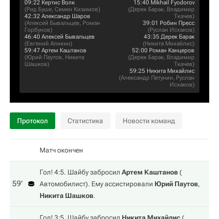
09:22
Кертис Волк
15:40
Mikhail Fyodorov
(
Рид Буше
,
Семен Кизимов
)
(
Дерек Барак
,
Владимир
42:32
Александр Шаров
Ткачев
)
(
Алексей Бывальцев
,
Роман
39:01
Робин Пресс
Горбунов
)
(
Руслан Исхаков
)
46:40
Алексей Бывальцев
43:35
Дерек Барак
(
Евгений Аликин
)
(
Никита Михайлис
)
59:47
Артем Каштанов
52:00
Роман Канцеров
(
Юрий Паутов
,
Никита
(
Дерек Барак
,
Владимир
Шашков
)
Ткачев
)
59:25
Никита Михайлис
(
Александр Петунин
,
Руслан
Исхаков
)
Протокол
Статистика
Новости команд
Матч окончен
Гол! 4:5. Шайбу забросил
Артем Каштанов
(
59‎’‎
Автомобилист
). Ему ассистировали
Юрий Паутов
,
Никита Шашков
.
Гол! 3:5. Шайбу забросил
Никита Михайлис
(