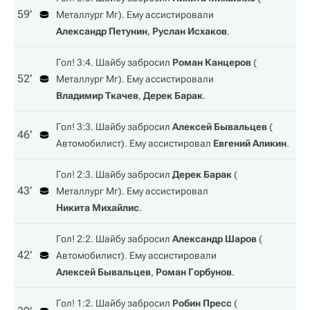
59‎’‎
Металлург Мг
). Ему ассистировали
Александр Петунин
,
Руслан Исхаков
.
Гол! 3:4. Шайбу забросил
Роман Канцеров
(
52‎’‎
Металлург Мг
). Ему ассистировали
Владимир Ткачев
,
Дерек Барак
.
Гол! 3:3. Шайбу забросил
Алексей Бывальцев
(
46‎’‎
Автомобилист
). Ему ассистировал
Евгений Аликин
.
Гол! 2:3. Шайбу забросил
Дерек Барак
(
43‎’‎
Металлург Мг
). Ему ассистировал
Никита Михайлис
.
Гол! 2:2. Шайбу забросил
Александр Шаров
(
42‎’‎
Автомобилист
). Ему ассистировали
Алексей Бывальцев
,
Роман Горбунов
.
Гол! 1:2. Шайбу забросил
Робин Пресс
(