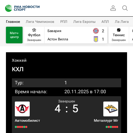
Главное
Лига Чемпионов
РПЛ
Лига Европы
АПЛ
Ла Лига
2
Бавария
Матч-
Футбол
Теннис
центр
1
Астон Вилла
Завершен
Завершен
Хоккей
КХЛ
Тур:
1
Время начала:
20.11.2025 в 17:00
Завершен
4
:
5
Автомобилист
Металлург Мг