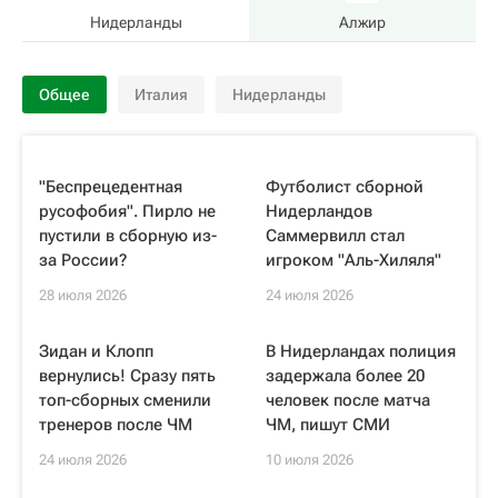
Нидерланды
Алжир
Общее
Италия
Нидерланды
"Беспрецедентная
Футболист сборной
русофобия". Пирло не
Нидерландов
пустили в сборную из-
Саммервилл стал
за России?
игроком "Аль-Хиляля"
28 июля 2026
24 июля 2026
Зидан и Клопп
В Нидерландах полиция
вернулись! Сразу пять
задержала более 20
топ-сборных сменили
человек после матча
тренеров после ЧМ
ЧМ, пишут СМИ
24 июля 2026
10 июля 2026