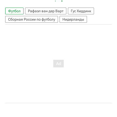
Футбол
Рафаэл ван дер Варт
Гус Хиддинк
Сборная России по футболу
Нидерланды