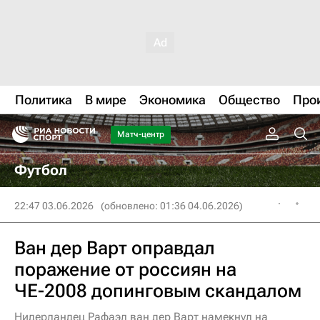
Политика
В мире
Экономика
Общество
Про
Матч-центр
Футбол
22:47 03.06.2026
(обновлено: 01:36 04.06.2026)
Ван дер Варт оправдал
поражение от россиян на
ЧЕ-2008 допинговым скандалом
Нидерландец Рафаэл ван дер Варт намекнул на