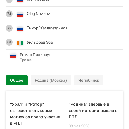
Oleg Novikov
72
Тимур Жамалетдинов
75
Уильфред Эза
88
Роман Пилипчук
Тренер
Общее
Родина (Москва)
Челябинск
"Урал" и "Ротор"
"Родина" впервые в
сыграют в стыковых
своей истории вышла в
матчах за право участия
РПЛ
в РПЛ
08 мая 2026