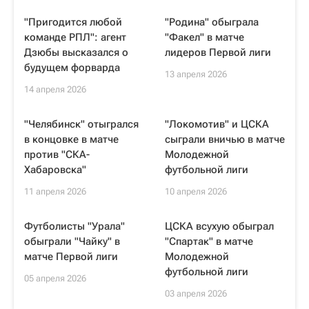
"Пригодится любой
"Родина" обыграла
команде РПЛ": агент
"Факел" в матче
Дзюбы высказался о
лидеров Первой лиги
будущем форварда
13 апреля 2026
14 апреля 2026
"Челябинск" отыгрался
"Локомотив" и ЦСКА
в концовке в матче
сыграли вничью в матче
против "СКА-
Молодежной
Хабаровска"
футбольной лиги
11 апреля 2026
10 апреля 2026
Футболисты "Урала"
ЦСКА всухую обыграл
обыграли "Чайку" в
"Спартак" в матче
матче Первой лиги
Молодежной
футбольной лиги
05 апреля 2026
03 апреля 2026