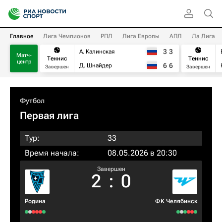
Главное
Лига Чемпионов
РПЛ
Лига Европы
АПЛ
Ла Лига
3
3
А. Калинская
Матч-
Теннис
Теннис
центр
6
6
Д. Шнайдер
Завершен
Завершен
Футбол
Первая лига
Тур:
33
Время начала:
08.05.2026 в 20:30
Завершен
2
:
0
Родина
ФK Челябинск