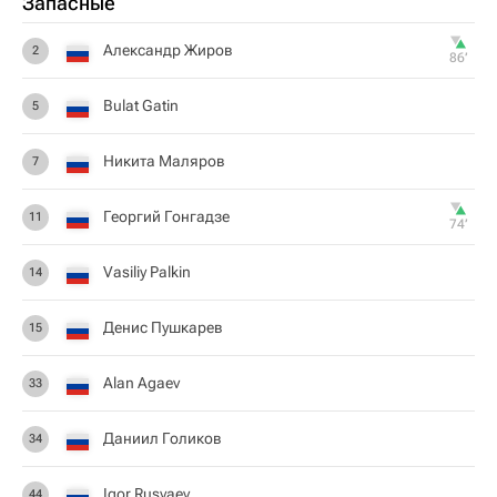
Запасные
Александр Жиров
2
86‎’‎
Bulat Gatin
5
Никита Маляров
7
Георгий Гонгадзе
11
74‎’‎
Vasiliy Palkin
14
Денис Пушкарев
15
Alan Agaev
33
Даниил Голиков
34
Igor Rusyaev
44