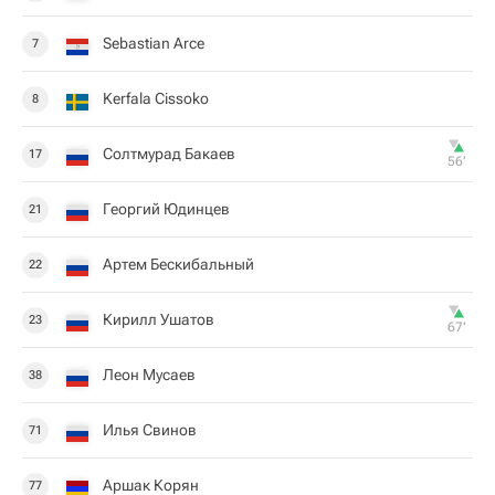
Sebastian Arce
7
Kerfala Cissoko
8
Солтмурад Бакаев
17
56‎’‎
Георгий Юдинцев
21
Артем Бескибальный
22
Кирилл Ушатов
23
67‎’‎
Леон Мусаев
38
Илья Свинов
71
Аршак Корян
77