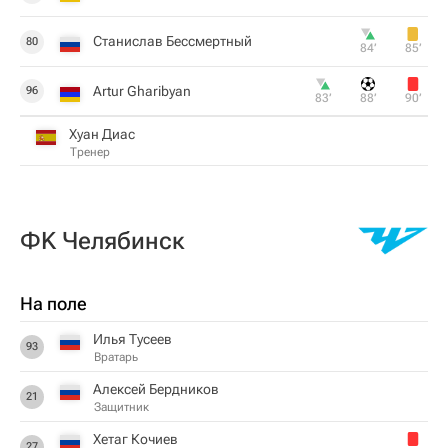
Станислав Бессмертный
80
84‎’‎
85‎’‎
Artur Gharibyan
96
83‎’‎
88‎’‎
90‎’‎
Хуан Диас
Тренер
ФK Челябинск
На поле
Илья Тусеев
93
Вратарь
Алексей Бердников
21
Защитник
Хетаг Кочиев
27