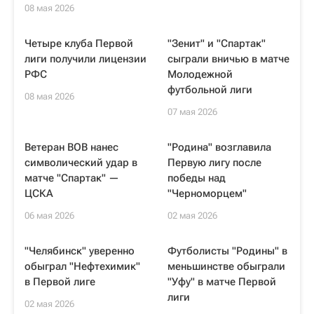
08 мая 2026
Четыре клуба Первой
"Зенит" и "Спартак"
лиги получили лицензии
сыграли вничью в матче
РФС
Молодежной
футбольной лиги
08 мая 2026
07 мая 2026
Ветеран ВОВ нанес
"Родина" возглавила
символический удар в
Первую лигу после
матче "Спартак" —
победы над
ЦСКА
"Черноморцем"
06 мая 2026
02 мая 2026
"Челябинск" уверенно
Футболисты "Родины" в
обыграл "Нефтехимик"
меньшинстве обыграли
в Первой лиге
"Уфу" в матче Первой
лиги
02 мая 2026