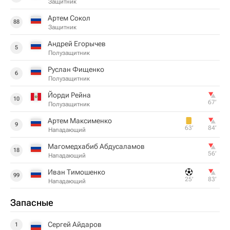
Защитник
Артем Сокол
88
Защитник
Андрей Егорычев
5
Полузащитник
Руслан Фищенко
6
Полузащитник
Йорди Рейна
10
67‎’‎
Полузащитник
Артем Максименко
9
63‎’‎
84‎’‎
Нападающий
Магомедхабиб Абдусаламов
18
56‎’‎
Нападающий
Иван Тимошенко
99
25‎’‎
83‎’‎
Нападающий
Запасные
Сергей Айдаров
1