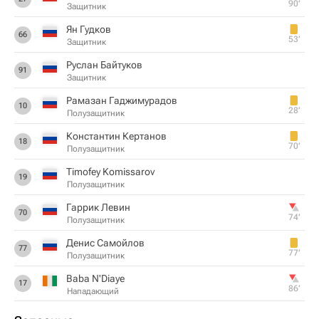
90‎’‎
Защитник
Ян Гудков
66
53‎’‎
Защитник
Руслан Байтуков
91
Защитник
Рамазан Гаджимурадов
10
28‎’‎
Полузащитник
Константин Кертанов
18
70‎’‎
Полузащитник
Timofey Komissarov
19
Полузащитник
Гаррик Левин
70
74‎’‎
Полузащитник
Денис Самойлов
77
77‎’‎
Полузащитник
Baba N'Diaye
17
86‎’‎
Нападающий