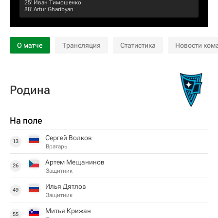
25‎’‎
Иван Тимошенко
88‎’‎
Artur Gharibyan
О матче
Трансляция
Статистика
Новости ком
Родина
На поле
Сергей Волков
13
Вратарь
Артем Мещанинов
26
Защитник
Илья Дятлов
49
Защитник
Митья Крижан
55