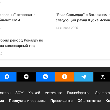
6
рселоны" отправят в
"Реал Сосьедад" с Захаряном 
общают СМИ
следующий раунд Кубка Испа
6
14 января 2026
орил рекорд Роналду по
 за календарный год
25
иатлон
ЗОЖ
Хоккей
Авто/мото
Единоборства
Sport sto
ма
Продукты и сервисы
Пресс-центр
Об агентстве
Ко