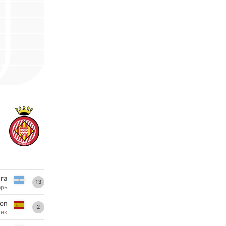
ига
13
арь
con
2
ник