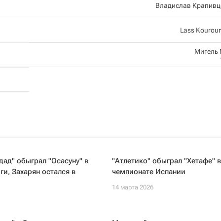
Владислав Крапивц
Lass Kourou
Мигель
дад" обыграл "Осасуну" в
"Атлетико" обыграл "Хетафе" в
ги, Захарян остался в
чемпионате Испании
14 марта 2026