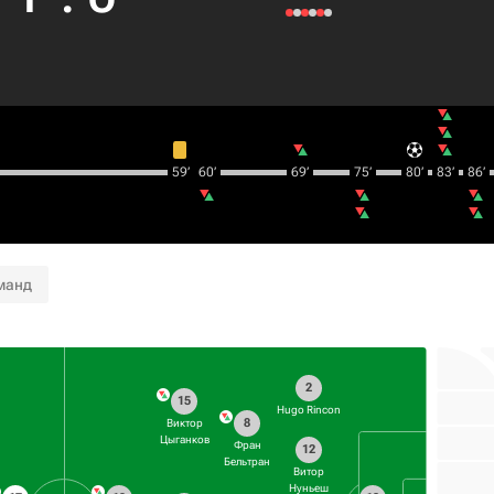
59‎’‎
60‎’‎
69‎’‎
75‎’‎
80‎’‎
83‎’‎
86‎’‎
манд
2
15
Hugo Rincon
8
Виктор
Цыганков
Фран
12
Бельтран
Витор
Нуньеш