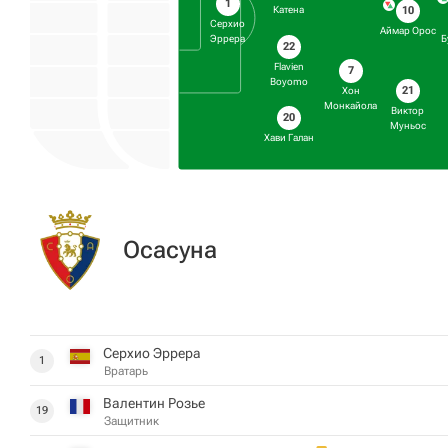
1
10
Катена
Серхио
Аймар Орос
Эррера
Б
22
Flavien
7
Boyomo
21
Хон
Монкайола
Виктор
20
Муньос
Хави Галан
Осасуна
Серхио Эррера
1
Вратарь
Валентин Розье
19
Защитник