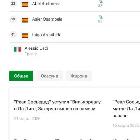
Abel Bretones
23
83‎’‎
Asier Osambela
29
83‎’‎
Inigo Arguibide
41
Alessio Lisci
Тренер
Общее
Осасуна
Жирона
"Реал Сосьедад" уступил "Вильярреалу"
"Реал Сосье
в Ла Лиге, Захарян вышел на замену
матче Ла Ли
запасе
21 марта 2026
16 марта 2026