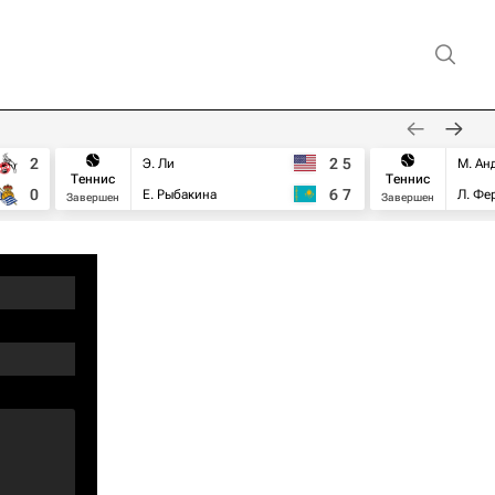
2
2
5
Э. Ли
М. Ан
Теннис
Теннис
0
6
7
Е. Рыбакина
Л. Фе
Завершен
Завершен