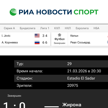
Серия А
Бундеслига
Лига 1
КХЛ
НХЛ
Евролига
НБА
3
4
I. Jovic
Кельн
Футбол
6
6
А. Корнеева
Реал Сосьедад
Завершен
Тур:
29
Время начала:
21.03.2026 в 20:30
Стадион:
Estadio El Sadar
Зрители:
20975
Завершен
1
:
0
Жирона