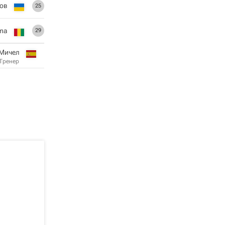
ов
25
ma
29
 Мичел
Тренер