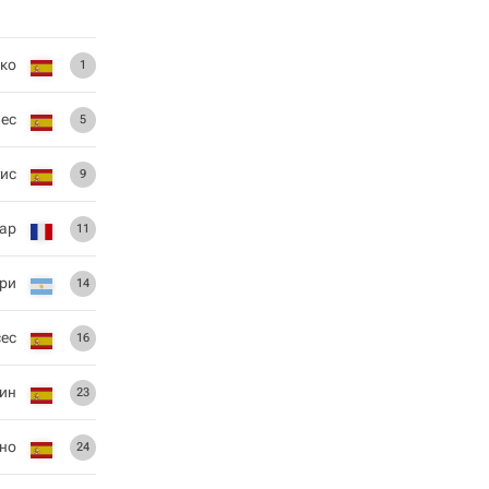
нко
1
ес
5
уис
9
ар
11
рри
14
ес
16
ин
23
но
24