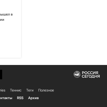
вышел в
нии
ries
Теннис
Теги
Полезное
нтакты
RSS
Архив