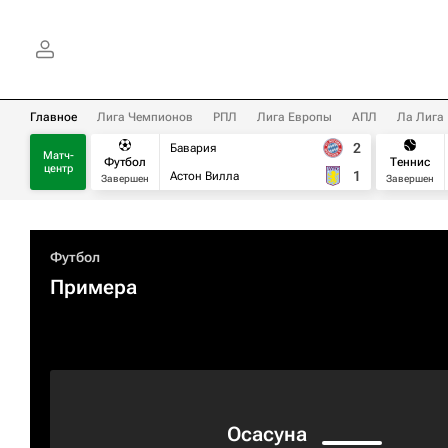
Главное
Лига Чемпионов
РПЛ
Лига Европы
АПЛ
Ла Лига
2
Бавария
Матч-
Футбол
Теннис
центр
1
Астон Вилла
Завершен
Завершен
Футбол
Примера
Осасуна