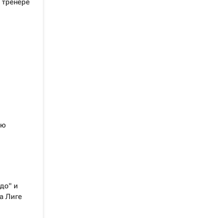
 тренере
ию
до" и
а Лиге