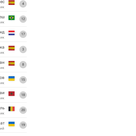
ес
4
ник
еш
12
ник
нд
17
ник
ока
3
ник
ан
8
ник
ов
15
ник
наи
18
ник
ель
20
ник
ат
19
ий