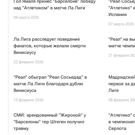
Гол Ямаля принес "Барселоне" победу
"Реал Сосье
над "Атлетиком" в матче Ла Лиги
"Атлетико" 
Испании
08 марта 2026
07 марта 2026
Ла Лига расследует поведение
"Реал" на в
фанатов, которые желали смерти
матче чемп
Винисиусу
21 февраля 20
22 февраля 2026
"Реал" обыграл "Реал Сосьедад" в
Мадридский
матче Ла Лиги благодаря дублю
первое за д
Винисиуса
Лиге
15 февраля 2026
08 февраля 20
СМИ: арендованный "Жироной" у
"Атлетико" 
"Барселоны" тер Штеген получил
в чемпионат
травму
Серлота