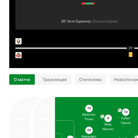
80‎’‎
Анте Будимир
(
Энрике Барха
)
39‎’‎
О матче
Трансляция
Статистика
Новости ко
19
14
Валентин
8
Рубен
Розье
Гарсия
Икер
Муньос
24
Алехандро