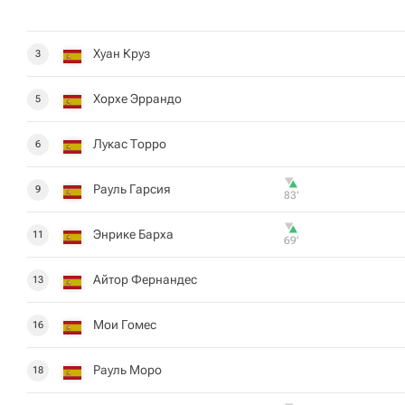
Хуан Круз
3
Хорхе Эррандо
5
Лукас Торро
6
Рауль Гарсия
9
83‎’‎
Энрике Барха
11
69‎’‎
Айтор Фернандес
13
Мои Гомес
16
Рауль Моро
18