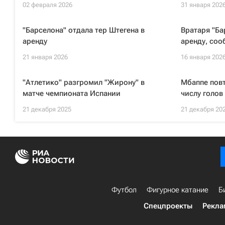
02 февраля 2026
31 января 202
"Барселона" отдала тер Штегена в
Вратаря "Ба
аренду
аренду, со
21 января 2026
16 января 202
"Атлетико" разгромил "Жирону" в
Мбаппе повт
матче чемпионата Испании
числу голов
21 декабря 2025
21 декабря 20
Футбол
Фигурное катание
Б
Спецпроекты
Рекла