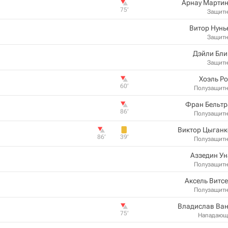
Арнау Мартин
75‎’‎
Защит
Витор Нунь
Защит
Дэйли Бли
Защит
Хоэль Р
60‎’‎
Полузащит
Фран Бельтр
86‎’‎
Полузащит
Виктор Цыганк
86‎’‎
39‎’‎
Полузащит
Аззедин У
Полузащит
Аксель Витс
Полузащит
Владислав Ван
75‎’‎
Нападающ