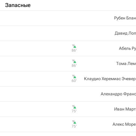
Запасные
Рубен Бла
Давид Лоп
Абель Р
86‎’‎
Тома Лем
86‎’‎
Клаудио Херемиас Эчеве
60‎’‎
Алехандро Франс
Иван Март
75‎’‎
Алекс Море
75‎’‎