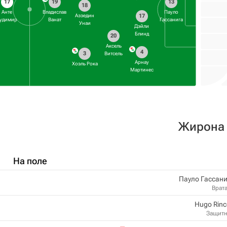
17
19
13
18
Анте
Владислав
Пауло
17
Аззедин
удимир
Ванат
Гассанига
Унаи
Дэйли
Блинд
20
Аксель
4
3
Витсель
Арнау
Хоэль Рока
Мартинес
Жирона
На поле
Пауло Гассан
Врат
Hugo Rin
Защит