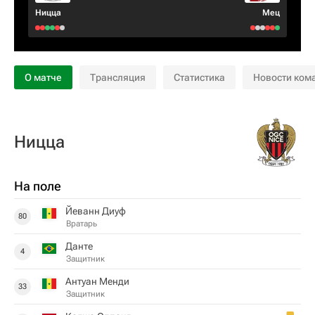
Ницца
Мец
О матче
Трансляция
Статистика
Новости ком
Ницца
На поле
Йеванн Диуф
80
Вратарь
Данте
4
Защитник
Антуан Менди
33
Защитник