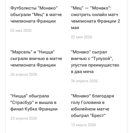
Футболисты "Монако"
"Мец" — "Монако":
обыграли "Мец" в матче
смотреть онлайн матч
чемпионата Франции
чемпионата Франции 2
мая
02 мая 2026
02 мая 2026
"Марсель" и "Ницца"
"Монако" сыграл
сыграли вничью в матче
вничью с "Тулузой",
чемпионата Франции
упустив преимущество
в два мяча
26 апреля 2026
26 апреля 2026
"Ницца" обыграла
"Монако" благодаря
"Страсбур" и вышла в
голу Головина в
финал Кубка Франции
юбилейном матче
обыграл "Брест"
23 апреля 2026
15 марта 2026