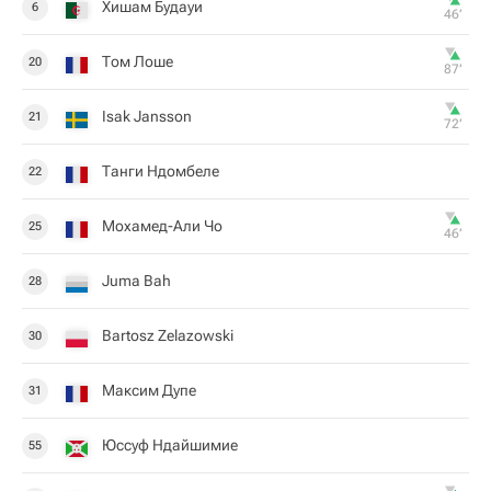
Хишам Будауи
6
46‎’‎
Том Лоше
20
87‎’‎
Isak Jansson
21
72‎’‎
Танги Ндомбеле
22
Мохамед-Али Чо
25
46‎’‎
Juma Bah
28
Bartosz Zelazowski
30
Максим Дупе
31
Юссуф Ндайшимие
55