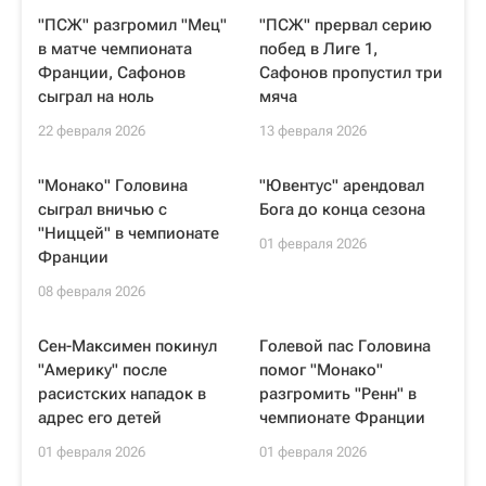
"ПСЖ" разгромил "Мец"
"ПСЖ" прервал серию
в матче чемпионата
побед в Лиге 1,
Франции, Сафонов
Сафонов пропустил три
сыграл на ноль
мяча
22 февраля 2026
13 февраля 2026
"Монако" Головина
"Ювентус" арендовал
сыграл вничью с
Бога до конца сезона
"Ниццей" в чемпионате
01 февраля 2026
Франции
08 февраля 2026
Сен-Максимен покинул
Голевой пас Головина
"Америку" после
помог "Монако"
расистских нападок в
разгромить "Ренн" в
адрес его детей
чемпионате Франции
01 февраля 2026
01 февраля 2026