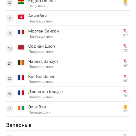
Коджо Оппонг
37
75‎’‎
Защитник
Али Абди
2
Полузащитник
Морган Сансон
8
87‎’‎
Полузащитник
Софиан Диоп
10
72‎’‎
Полузащитник
Чарльз Ванхутт
24
46‎’‎
Полузащитник
Kail Boudache
32
46‎’‎
Полузащитник
Джонатан Клаусс
92
78‎’‎
Полузащитник
Элье Ваи
11
35‎’‎
Нападающий
Запасные