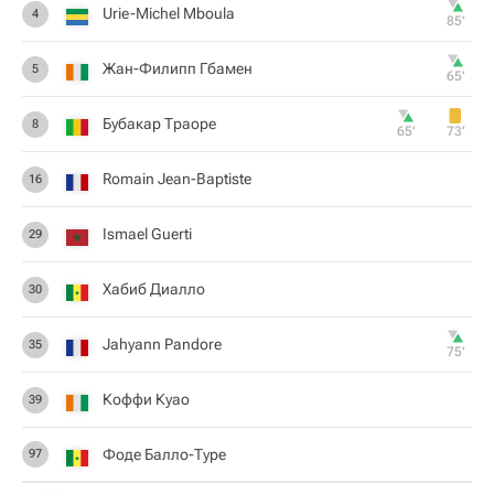
Urie-Michel Mboula
4
85‎’‎
Жан-Филипп Гбамен
5
65‎’‎
Бубакар Траоре
8
65‎’‎
73‎’‎
Romain Jean-Baptiste
16
Ismael Guerti
29
Хабиб Диалло
30
Jahyann Pandore
35
75‎’‎
Коффи Куао
39
Фоде Балло-Туре
97