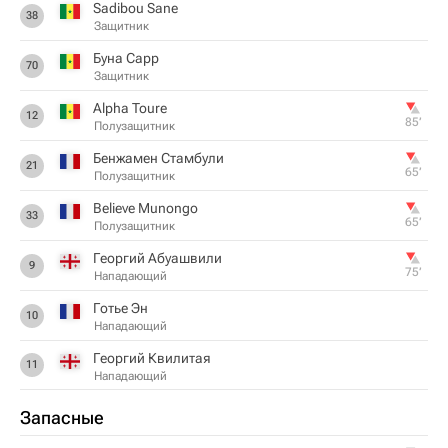
Sadibou Sane
38
Защитник
Буна Сарр
70
Защитник
Alpha Toure
12
85‎’‎
Полузащитник
Бенжамен Стамбули
21
65‎’‎
Полузащитник
Believe Munongo
33
65‎’‎
Полузащитник
Георгий Абуашвили
9
75‎’‎
Нападающий
Готье Эн
10
Нападающий
Георгий Квилитая
11
Нападающий
Запасные