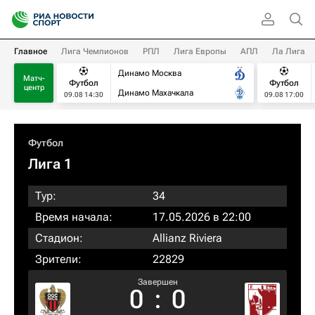
Главное
Лига Чемпионов
РПЛ
Лига Европы
АПЛ
Ла Лига
Динамо Москва
Матч-
Футбол
Футбол
центр
Динамо Махачкала
09.08 14:30
09.08 17:00
Футбол
Лига 1
Тур:
34
Время начала:
17.05.2026 в 22:00
Стадион:
Allianz Riviera
Зрители:
22829
Завершен
0
:
0