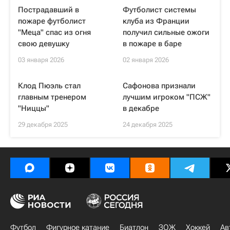
Пострадавший в
Футболист системы
пожаре футболист
клуба из Франции
"Меца" спас из огня
получил сильные ожоги
свою девушку
в пожаре в баре
03 января 2026
02 января 2026
Клод Пюэль стал
Сафонова признали
главным тренером
лучшим игроком "ПСЖ"
"Ниццы"
в декабре
29 декабря 2025
24 декабря 2025
Футбол
Фигурное катание
Биатлон
ЗОЖ
Хоккей
Ав