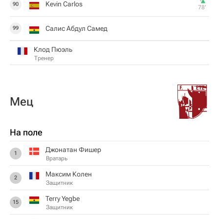
Kevin Carlos
90
78‎’‎
Салис Абдул Самед
99
Клод Пюэль
Тренер
Мец
На поле
Джонатан Фишер
1
Вратарь
Максим Колен
2
Защитник
Terry Yegbe
15
Защитник