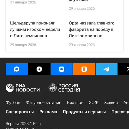
31 января 2026
29 января 2026
Шельдерупа признали
Opta назвала главного
лучшим игроком недели
фаворита на победу в
в Лиге чемпионов
Лиге чемпионов
29 января 2026
29 января 2026
Футбол
Фигурное катание
Биатлон
ЗОЖ
Хоккей
Ав
Спецпроекты
Реклама
Продукты и сервисы
Пресс-ц
Версия 2023.1 Beta