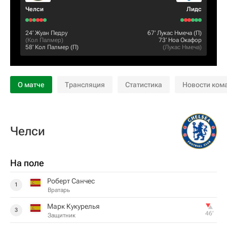
Челси
Лидс
24‎’‎
Жуан Педру
67‎’‎
Лукас Нмеча
(П)
(
Кол Палмер
)
73‎’‎
Ноа Окафор
58‎’‎
Кол Палмер
(П)
(
Лукас Нмеча
)
О матче
Трансляция
Статистика
Новости ком
Челси
На поле
Роберт Санчес
1
Вратарь
Марк Кукурелья
3
46‎’‎
Защитник