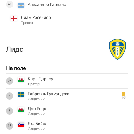
Алехандро Гарначо
49
Лиам Росениор
Тренер
Лидс
На поле
Карл Дарлоу
26
Вратарь
Габриэль Гудмундссон
3
19‎’‎
Защитник
Джо Родон
6
Защитник
Яка Бийол
15
Защитник