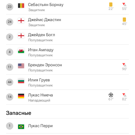
Себастьян Борнау
23
22‎’‎
55‎’‎
Защитник
Джеймс Джастин
24
45‎’‎
Защитник
Джейден Богл
2
Полузащитник
Итан Ампаду
4
Полузащитник
Бренден Эронсон
11
90‎’‎
Полузащитник
Илия Груев
44
Полузащитник
Лукас Нмеча
14
67‎’‎
82‎’‎
Нападающий
Запасные
Лукас Перри
1