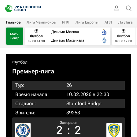
Главное
Лига Чемпионов
РПЛ
Лига Европы
АПЛ
Ла Лига
Динамо Москва
Матч-
Футбол
Футбол
центр
Динамо Махачкала
09.08 14:30
09.08 17:00
Футбол
Премьер-лига
Тур:
26
Время начала:
10.02.2026 в 22:30
Стадион:
Stamford Bridge
Зрители:
39253
Завершен
2
:
2