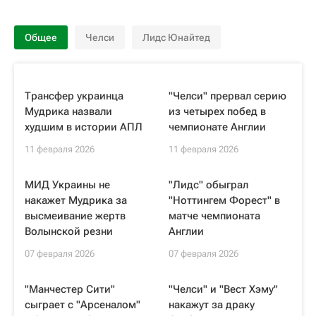
Общее
Челси
Лидс Юнайтед
Трансфер украинца
"Челси" прервал серию
Мудрика назвали
из четырех побед в
худшим в истории АПЛ
чемпионате Англии
11 февраля 2026
11 февраля 2026
МИД Украины не
"Лидс" обыграл
накажет Мудрика за
"Ноттингем Форест" в
высмеивание жертв
матче чемпионата
Волынской резни
Англии
07 февраля 2026
07 февраля 2026
"Манчестер Сити"
"Челси" и "Вест Хэму"
сыграет с "Арсеналом"
накажут за драку