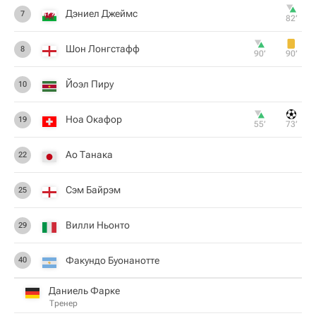
Дэниел Джеймс
7
82‎’‎
Шон Лонгстафф
8
90‎’‎
90‎’‎
Йоэл Пиру
10
Ноа Окафор
19
55‎’‎
73‎’‎
Ао Танака
22
Сэм Байрэм
25
Вилли Ньонто
29
Факундо Буонанотте
40
Даниель Фарке
Тренер