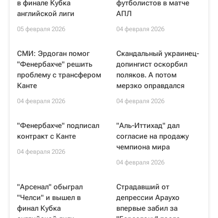
в финале Кубка
футболистов в матче
английской лиги
АПЛ
05 февраля 2026
04 февраля 2026
СМИ: Эрдоган помог
Скандальный украинец-
"Фенербахче" решить
допингист оскорбил
проблему с трансфером
поляков. А потом
Канте
мерзко оправдался
04 февраля 2026
04 февраля 2026
"Фенербахче" подписал
"Аль-Иттихад" дал
контракт с Канте
согласие на продажу
чемпиона мира
04 февраля 2026
04 февраля 2026
"Арсенал" обыграл
Страдавший от
"Челси" и вышел в
депрессии Араухо
финал Кубка
впервые забил за