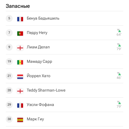
Запасные
Бенуа Бадьяшиль
5
Педру Нету
7
64‎’‎
Лиам Делап
9
79‎’‎
Мамаду Сарр
19
Йоррел Хато
21
46‎’‎
Teddy Sharman-Lowe
28
Уэсли Фофана
29
79‎’‎
Марк Гиу
38