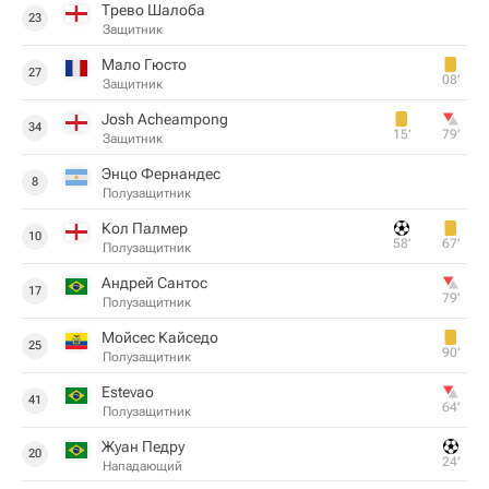
Трево Шалоба
23
Защитник
Мало Гюсто
27
08‎’‎
Защитник
Josh Acheampong
34
15‎’‎
79‎’‎
Защитник
Энцо Фернандес
8
Полузащитник
Кол Палмер
10
58‎’‎
67‎’‎
Полузащитник
Андрей Сантос
17
79‎’‎
Полузащитник
Мойсес Кайседо
25
90‎’‎
Полузащитник
Estevao
41
64‎’‎
Полузащитник
Жуан Педру
20
24‎’‎
Нападающий