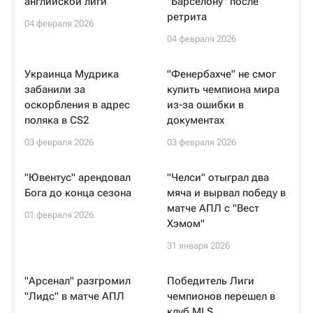
английской лиги
"Барселону" после
ретрита
04 февраля 2026
04 февраля 2026
Украинца Мудрика
"Фенербахче" не смог
забанили за
купить чемпиона мира
оскорбления в адрес
из-за ошибки в
поляка в CS2
документах
03 февраля 2026
03 февраля 2026
"Ювентус" арендовал
"Челси" отыграл два
Бога до конца сезона
мяча и вырвал победу в
матче АПЛ с "Вест
01 февраля 2026
Хэмом"
31 января 2026
"Арсенал" разгромил
Победитель Лиги
"Лидс" в матче АПЛ
чемпионов перешел в
клуб MLS