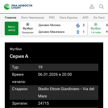
Главное
Лига Чемпионов
РПЛ
Лига Европы
АПЛ
Ла Лига
3
Динамо Москва
З
Матч-
Футбол
Футбол
центр
1
Динамо Махачкала
Р
Завершен
1-й тайм
Футбол
Серия А
Тур:
19
Время
06.01.2026 в 20:00
начала:
Стадион:
Stadio Ettore Giardiniero - Via del
Mare
Зрители:
24715