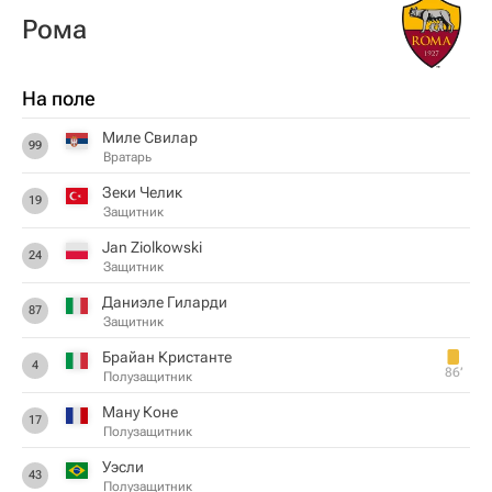
Рома
На поле
Миле Свилар
99
Вратарь
Зеки Челик
19
Защитник
Jan Ziolkowski
24
Защитник
Даниэле Гиларди
87
Защитник
Брайан Кристанте
4
86‎’‎
Полузащитник
Ману Коне
17
Полузащитник
Уэсли
43
Полузащитник