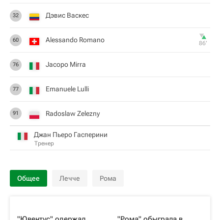
Дэвис Васкес
32
Alessando Romano
60
86‎’‎
Jacopo Mirra
76
Emanuele Lulli
77
Radoslaw Zelezny
91
Джан Пьеро Гасперини
Тренер
Общее
Лечче
Рома
"Ювентус" одержал
"Рома" обыграла в