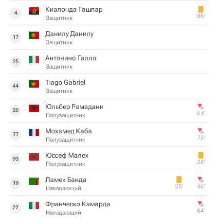
Киалонда Гашпар
4
86‎’‎
Защитник
Данилу Данилу
17
Защитник
Антонино Галло
25
Защитник
Tiago Gabriel
44
Защитник
Юльбер Рамадани
20
64‎’‎
Полузащитник
Мохамед Каба
77
75‎’‎
Полузащитник
Юссеф Малех
93
28‎’‎
Полузащитник
Ламек Банда
19
05‎’‎
46‎’‎
Нападающий
Франческо Камарда
22
64‎’‎
Нападающий