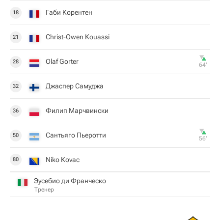
Габи Корентен
18
Christ-Owen Kouassi
21
Olaf Gorter
28
64‎’‎
Джаспер Самуджа
32
Филип Марчвински
36
Сантьяго Пьеротти
50
56‎’‎
Niko Kovac
80
Эусебио ди Франческо
Тренер