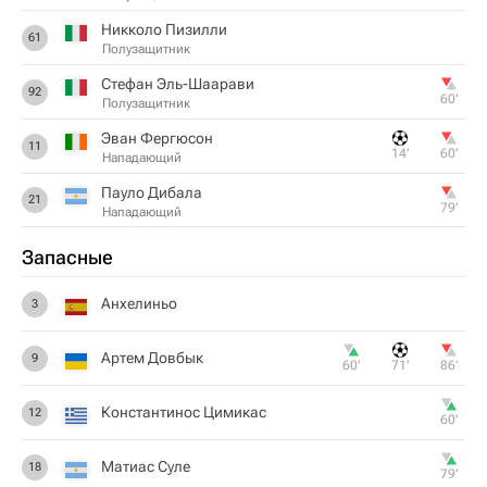
Никколо Пизилли
61
Полузащитник
Стефан Эль-Шаарави
92
60‎’‎
Полузащитник
Эван Фергюсон
11
14‎’‎
60‎’‎
Нападающий
Пауло Дибала
21
79‎’‎
Нападающий
Запасные
Анхелиньо
3
Артем Довбык
9
60‎’‎
71‎’‎
86‎’‎
Константинос Цимикас
12
60‎’‎
Матиас Суле
18
79‎’‎