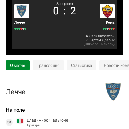
Завершен
0
:
2
Лечче
Рома
14‎’‎
Эван Фергюсон
71‎’‎
Артем Довбык
(
Никколо Пизилли
)
О матче
Трансляция
Статистика
Новости ком
Лечче
На поле
Владимиро Фальконе
30
Вратарь