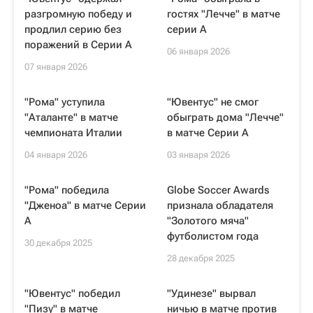
разгромную победу и
гостях "Лечче" в матче
продлил серию без
серии А
поражений в Серии А
06 января 2026
07 января 2026
"Рома" уступила
"Ювентус" не смог
"Аталанте" в матче
обыграть дома "Лечче"
чемпионата Италии
в матче Серии А
04 января 2026
03 января 2026
"Рома" победила
Globe Soccer Awards
"Дженоа" в матче Серии
признала обладателя
А
"Золотого мяча"
футболистом года
30 декабря 2025
28 декабря 2025
"Ювентус" победил
"Удинезе" вырвал
"Пизу" в матче
ничью в матче против