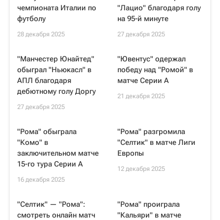
чемпионата Италии по
"Лацио" благодаря голу
футболу
на 95-й минуте
28 декабря 2025
27 декабря 2025
"Манчестер Юнайтед"
"Ювентус" одержал
обыграл "Ньюкасл" в
победу над "Ромой" в
АПЛ благодаря
матче Серии А
дебютному голу Доргу
21 декабря 2025
27 декабря 2025
"Рома" обыграла
"Рома" разгромила
"Комо" в
"Селтик" в матче Лиги
заключительном матче
Европы
15-го тура Серии А
12 декабря 2025
16 декабря 2025
"Селтик" — "Рома":
"Рома" проиграла
смотреть онлайн матч
"Кальяри" в матче