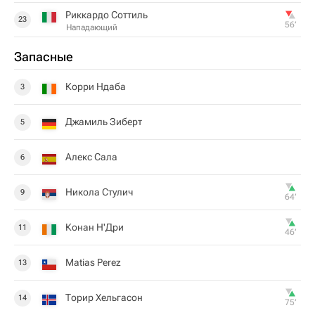
Риккардо Соттиль
23
56‎’‎
Нападающий
Запасные
Корри Ндаба
3
Джамиль Зиберт
5
Алекс Сала
6
Никола Стулич
9
64‎’‎
Конан Н'Дри
11
46‎’‎
Matias Perez
13
Торир Хельгасон
14
75‎’‎