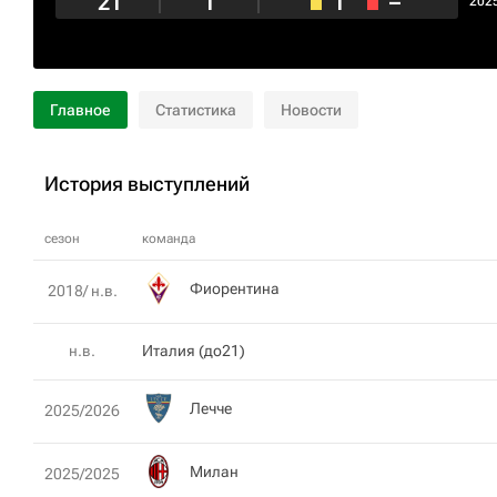
21
1
1
–
202
Главное
Статистика
Новости
История выступлений
сезон
команда
Фиорентина
2018/ н.в.
н.в.
Италия (до21)
Лечче
2025/2026
Милан
2025/2025