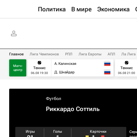
Политика
В мире
Экономика
Главное
Лига Чемпионов
РПЛ
Лига Европы
АПЛ
Ла Лига
А. Калинская
Матч-
Теннис
Теннис
центр
Д. Шнайдер
06.08 19:30
06.08 21:00
Футбол
Риккардо Соттиль
Игры
Голы
Карточки
Сер