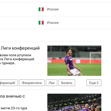
Италия
Италия
 Лиги конференций
воем поле уступили
ала Лиги конференций
 турнира.
ференций
Фиорентина
Лех
Базель
Еще
2
ла вничью с
матче 23-го тура