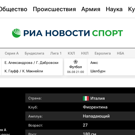
Общество
Происшествия
Армия
Наука
Ку
Серия А
Бундеслига
Лига 1
КХЛ
НХЛ
Евролига
НБА
Е. Александрова
Г. Дабровски
Аякс
Футбол
К. Гауфф
К. Макнейли
Шелбурн
06.08 21:00
Италия
Страна:
Фиорентина
Клуб:
Нападающий
Амплуа:
27
Возраст:
ия А
180 см
Рост: