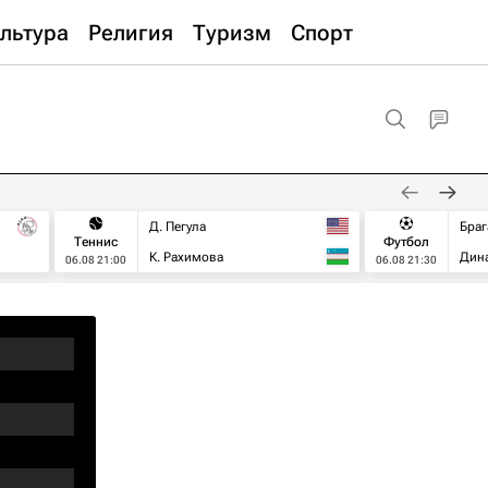
льтура
Религия
Туризм
Спорт
Д. Пегула
Браг
Теннис
Футбол
К. Рахимова
Дин
06.08 21:00
06.08 21:30