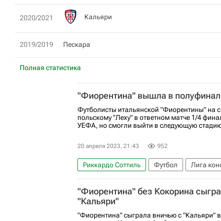
Кальяри
2020/2021
2019/2019
Пескара
Полная статистика
"Фиорентина" вышла в полуфинал
Футболисты итальянской "Фиорентины" на с
польскому "Леху" в ответном матче 1/4 фин
УЕФА, но смогли выйти в следующую стадию
20 апреля 2023, 21:43
952
Риккардо Соттиль
Футбол
Лига кон
Гаэтано Кастровилли
Артур Собех
"Фиорентина" без Кокорина сыгра
"Кальяри"
"Фиорентина" сыграла вничью с "Кальяри" в 