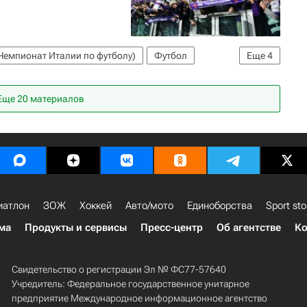
Чемпионат Италии по футболу)
Футбол
Еще
4
нтина
Жуан Педру
Еще 20 материалов
иатлон
ЗОЖ
Хоккей
Авто/мото
Единоборства
Sport sto
ма
Продукты и сервисы
Пресс-центр
Об агентстве
Ко
Свидетельство о регистрации Эл № ФС77-57640
Учредитель: Федеральное государственное унитарное
предприятие Международное информационное агентство