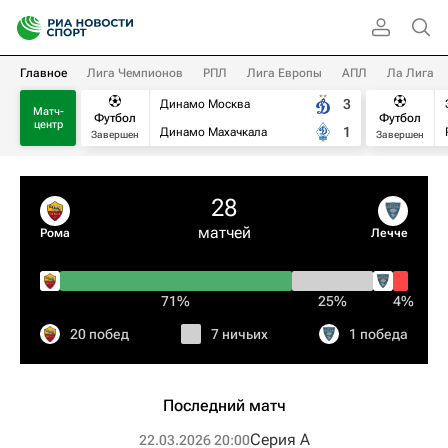
Главное
Лига Чемпионов
РПЛ
Лига Европы
АПЛ
Ла Лига
3
Динамо Москва
Матч-
Футбол
Футбол
центр
1
Динамо Махачкала
Завершен
Завершен
28
матчей
Рома
Лечче
71%
25%
4%
20 побед
7 ничьих
1 победа
Последний матч
Серия А
22.03.2026 20:00