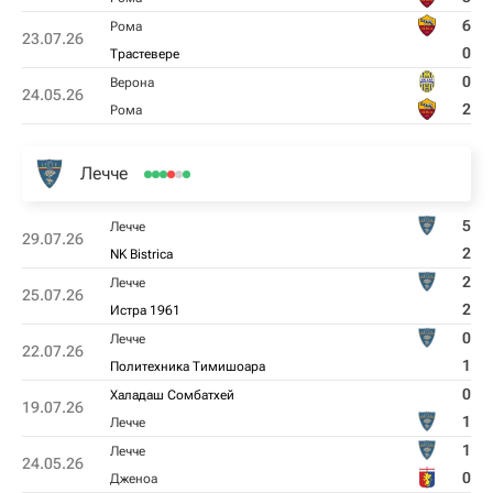
6
Рома
23.07.26
0
Трастевере
0
Верона
24.05.26
2
Рома
Лечче
5
Лечче
29.07.26
2
NK Bistrica
2
Лечче
25.07.26
2
Истра 1961
0
Лечче
22.07.26
1
Политехника Тимишоара
0
Халадаш Сомбатхей
19.07.26
1
Лечче
1
Лечче
24.05.26
0
Дженоа