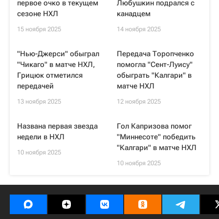
первое очко в текущем
Любушкин подрался с
сезоне НХЛ
канадцем
15 ноября 2025
14 ноября 2025
"Нью-Джерси" обыграл
Передача Торопченко
"Чикаго" в матче НХЛ,
помогла "Сент-Луису"
Грицюк отметился
обыграть "Калгари" в
передачей
матче НХЛ
13 ноября 2025
12 ноября 2025
Названа первая звезда
Гол Капризова помог
недели в НХЛ
"Миннесоте" победить
"Калгари" в матче НХЛ
10 ноября 2025
10 ноября 2025