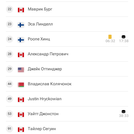
Маврик Бург
22
Эса Линделл
23
Роопе Хинц
24
06:32
17:38
Александр Петрович
28
Джейк Оттинджер
29
Владислав Колячонок
44
Justin Hryckowian
49
Уайтт Джонстон
53
38:33
Тайлер Сегуин
91