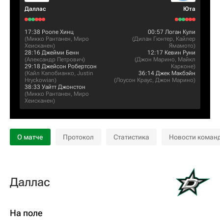
Даллас
Юта
17:38
Роопе Хинц
00:57
Логан Кули
(
Микко Рантанен
,
Миро
(
Дилан Гюнтер
,
Кайлер
Хеисканен
)
Ямамото
)
28:16
Джейми Бенн
12:17
Кевин Руни
(
Александр Петрович
)
(
Джон Марино
,
Майкл
29:18
Джейсон Робертсон
Карконе
)
(
Кайл Капобианко
,
Justin
36:14
Джек Макбэйн
Hryckowian
)
(
Лоусон Краус
,
Джон Марино
)
38:33
Уайтт Джонстон
(
Микко Рантанен
,
Миро
Хеисканен
)
О матче
Протокол
Статистика
Новости коман
Даллас
На поле