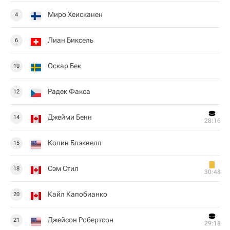
Миро Хеисканен
4
Лиан Биксель
6
Оскар Бек
10
Радек Факса
12
Джейми Бенн
14
28:16
Колин Блэквелл
15
Сэм Стил
18
30:48
Кайл Капобианко
20
Джейсон Робертсон
21
29:18