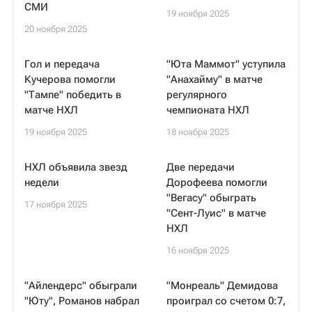
СМИ
19 ноября 2025
20 ноября 2025
Гол и передача
"Юта Маммот" уступила
Кучерова помогли
"Анахайму" в матче
"Тампе" победить в
регулярного
матче НХЛ
чемпионата НХЛ
19 ноября 2025
18 ноября 2025
НХЛ объявила звезд
Две передачи
недели
Дорофеева помогли
"Вегасу" обыграть
17 ноября 2025
"Сент-Луис" в матче
НХЛ
16 ноября 2025
"Айлендерс" обыграли
"Монреаль" Демидова
"Юту", Романов набрал
проиграл со счетом 0:7,