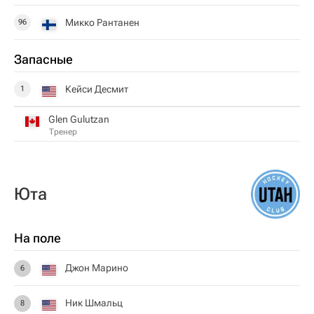
Микко Рантанен
96
Запасные
Кейси Десмит
1
Glen Gulutzan
Тренер
Юта
На поле
Джон Марино
6
Ник Шмальц
8