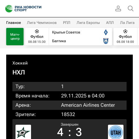
Главное
Лига Чемпионов
РПЛ
Лига Европы
АПЛ
Ла Лига
Крылья Советов
Матч-
Футбол
Футбол
центр
Балтика
08.08 15:30
08.08 18:00
Хоккей
НХЛ
Тур:
1
Время начала:
29.11.2025 в 04:00
Арена:
American Airlines Center
Зрители:
18532
Завершен
4
:
3