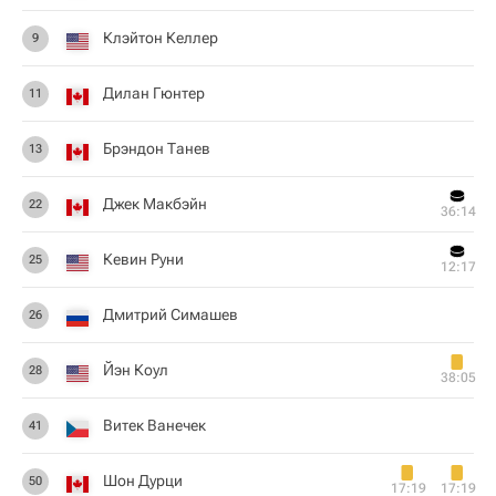
Клэйтон Келлер
9
Дилан Гюнтер
11
Брэндон Танев
13
Джек Макбэйн
22
36:14
Кевин Руни
25
12:17
Дмитрий Симашев
26
Йэн Коул
28
38:05
Витек Ванечек
41
Шон Дурци
50
17:19
17:19