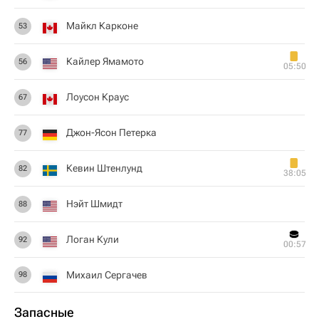
Майкл Карконе
53
Кайлер Ямамото
56
05:50
Лоусон Краус
67
Джон-Ясон Петерка
77
Кевин Штенлунд
82
38:05
Нэйт Шмидт
88
Логан Кули
92
00:57
Михаил Сергачев
98
Запасные