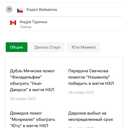
Карел Веймелка
70
Андре Туриньи
Тренер
Общее
Даллас Старз
Юта Маммот
Дубль Мичкова помог
Передача Свечкова
"Филадельфии"
помогла "Нэшвиллу"
обыграть "Нью-
победить в матче НХЛ
Джерси" в матче НХЛ
29 ноября 2025
30 ноября 2025
Демидов помог
Дадонов выбыл на
"Монреалю" обыграть
неопределенный срок
"Юту" в матче НХЛ