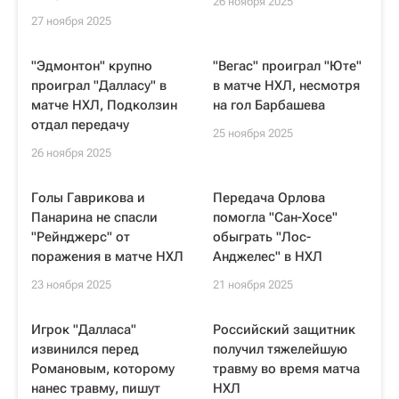
26 ноября 2025
27 ноября 2025
"Эдмонтон" крупно
"Вегас" проиграл "Юте"
проиграл "Далласу" в
в матче НХЛ, несмотря
матче НХЛ, Подколзин
на гол Барбашева
отдал передачу
25 ноября 2025
26 ноября 2025
Голы Гаврикова и
Передача Орлова
Панарина не спасли
помогла "Сан-Хосе"
"Рейнджерс" от
обыграть "Лос-
поражения в матче НХЛ
Анджелес" в НХЛ
23 ноября 2025
21 ноября 2025
Игрок "Далласа"
Российский защитник
извинился перед
получил тяжелейшую
Романовым, которому
травму во время матча
нанес травму, пишут
НХЛ