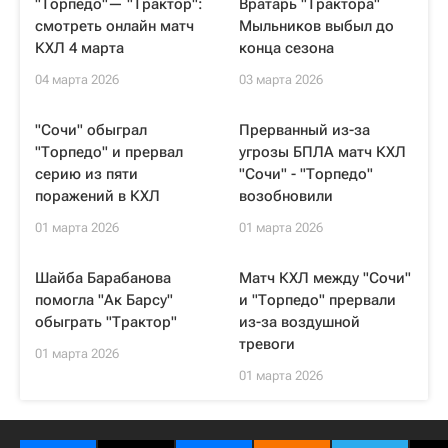
"Торпедо"— "Трактор":
Вратарь "Трактора"
смотреть онлайн матч
Мыльников выбыл до
КХЛ 4 марта
конца сезона
04 марта 2026
03 марта 2026
"Сочи" обыграл
Прерванный из-за
"Торпедо" и прервал
угрозы БПЛА матч КХЛ
серию из пяти
"Сочи" - "Торпедо"
поражений в КХЛ
возобновили
01 марта 2026
01 марта 2026
Шайба Барабанова
Матч КХЛ между "Сочи"
помогла "Ак Барсу"
и "Торпедо" прервали
обыграть "Трактор"
из-за воздушной
тревоги
01 марта 2026
01 марта 2026