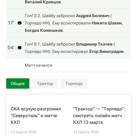
Виталий Кравцов
.
Гол! 0:2. Шайбу забросил
Андрей Белевич
(
17‎’‎
Торпедо НН
). Ему ассистировали
Никита Шавин
,
Богдан Конюшков
.
Гол! 0:1. Шайбу забросил
Владимир Ткачев
(
04‎’‎
Торпедо НН
). Ему ассистировал
Егор Виноградов
.
Матч начался
Общее
Трактор
Торпедо
СКА всухую разгромил
"Трактор" — "Торпедо":
"Северсталь" в матче
смотреть онлайн матч
КХЛ
КХЛ 13 марта
13 марта 2026
13 марта 2026