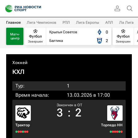
Главное
Лига Чемпионов
РПЛ
Лига Европы
АПЛ
Ла Лига
0
Крылья Советов
Матч-
Футбол
Футбол
центр
2
Балтика
Завершен
Завершен
Хоккей
КХЛ
Тур:
1
Время начала:
13.03.2026 в 17:00
Закончен в OT
3
:
2
Трактор
Торпедо НН