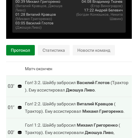
00:39
Михаил Григоренко
04:08
Владимир Ткачев
(
Виталий Кравцов
,
Джошуа
(
Егор Виноградов
)
Ливо
)
17:22
Андрей Белевич
01:28
Виталий Кравцов
(
Богдан Конюшков
,
Никита
(
Михаил Григоренко
)
Шавин
)
03:05
Василий Глотов
(
Джошуа Ливо
)
Протокол
Статистика
Новости команд
Матч окончен
Гол! 3:2. Шайбу забросил
Василий Глотов
(
Трактор
03‎’‎
). Ему ассистировал
Джошуа Ливо
.
Гол! 2:2. Шайбу забросил
Виталий Кравцов
(
01‎’‎
Трактор
). Ему ассистировал
Михаил Григоренко
.
Гол! 1:2. Шайбу забросил
Михаил Григоренко
(
00‎’‎
Трактор
). Ему ассистировали
Джошуа Ливо
,