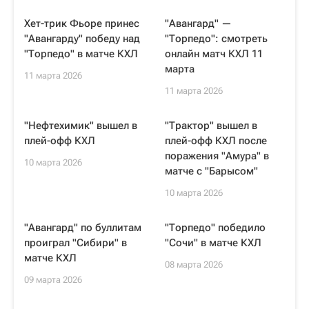
Хет-трик Фьоре принес
"Авангард" —
"Авангарду" победу над
"Торпедо": смотреть
"Торпедо" в матче КХЛ
онлайн матч КХЛ 11
марта
11 марта 2026
11 марта 2026
"Нефтехимик" вышел в
"Трактор" вышел в
плей-офф КХЛ
плей-офф КХЛ после
поражения "Амура" в
10 марта 2026
матче с "Барысом"
10 марта 2026
"Авангард" по буллитам
"Торпедо" победило
проиграл "Сибири" в
"Сочи" в матче КХЛ
матче КХЛ
08 марта 2026
09 марта 2026