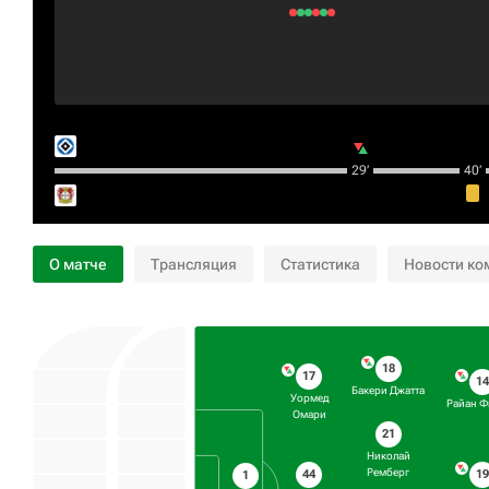
29‎’‎
40‎’‎
О матче
Трансляция
Статистика
Новости ко
18
17
14
Бакери Джатта
Уормед
Райан Ф
Омари
21
Николай
Ремберг
44
19
1