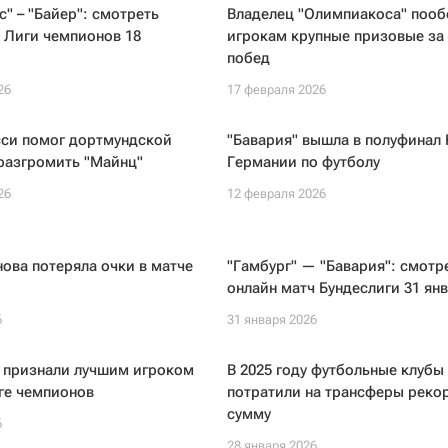
" – "Байер": смотреть
Владелец "Олимпиакоса" поо
 Лиги чемпионов 18
игрокам крупные призовые за 
побед
26
17 февраля 2026
сси помог дортмундской
"Бавария" вышла в полуфинал 
разгромить "Майнц"
Германии по футболу
26
12 февраля 2026
нова потеряла очки в матче
"Гамбург" — "Бавария": смотр
онлайн матч Бундеслиги 31 ян
6
31 января 2026
 признали лучшим игроком
В 2025 году футбольные клубы
ге чемпионов
потратили на трансферы реко
сумму
6
28 января 2026