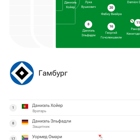
Лука
Damion 
Даниэль
Вушкович
Хойер
20
Фабиу Виейра
11
8
16
Рансф
Даниэль
Георгий
Кенигсд
Эльфадли
Гочолеишвили
Гамбург
Даниэль Хойер
1
Вратарь
Даниэль Эльфадли
8
Защитник
Уормед Омари
17