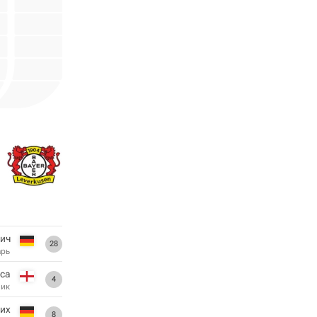
вич
28
арь
са
4
ник
рих
8