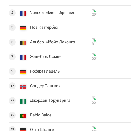
Уильям Микельбренсис
2
29‎’‎
Ноа Каттербах
3
Альбер-Мбойо Локонга
6
81‎’‎
Жан-Люк Домпе
7
65‎’‎
Роберт Глацель
9
Сандер Тангвик
12
Джордан Торунарига
25
65‎’‎
Fabio Balde
45
Отто Штанге
49