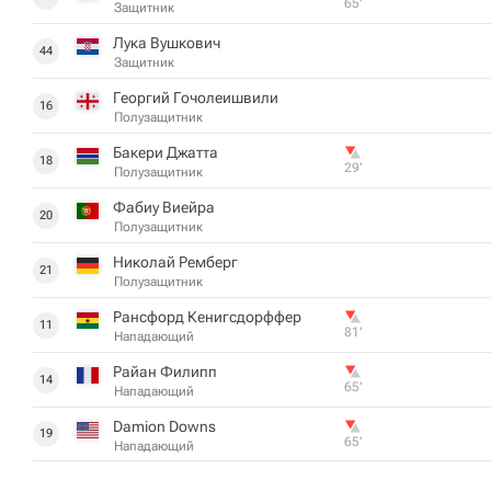
65‎’‎
Защитник
Лука Вушкович
44
Защитник
Георгий Гочолеишвили
16
Полузащитник
Бакери Джатта
18
29‎’‎
Полузащитник
Фабиу Виейра
20
Полузащитник
Николай Ремберг
21
Полузащитник
Рансфорд Кенигсдорффер
11
81‎’‎
Нападающий
Райан Филипп
14
65‎’‎
Нападающий
Damion Downs
19
65‎’‎
Нападающий