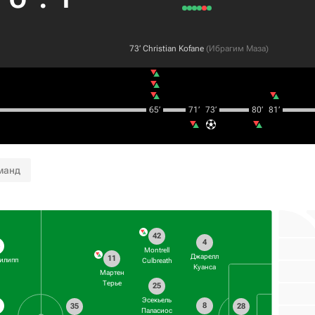
73‎’‎
Christian Kofane
(
Ибрагим Маза
)
65‎’‎
71‎’‎
73‎’‎
80‎’‎
81‎’‎
манд
42
4
Montrell
Джарелл
11
илипп
Culbreath
Куанса
Мартен
Терье
25
Эсекьель
8
35
28
Паласиос