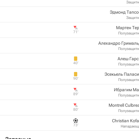
Защит
Эдмонд Тапсо
Защит
Мартен Те
71‎’‎
Полузащит
Алехандро Грималь
Полузащит
Алеш Гарс
40‎’‎
Полузащит
Эсекьель Палас
90‎’‎
Полузащит
Ибрагим Ма
89‎’‎
Полузащит
Montrell Culbre
80‎’‎
Полузащит
Christian Kof
73‎’‎
Нападающ