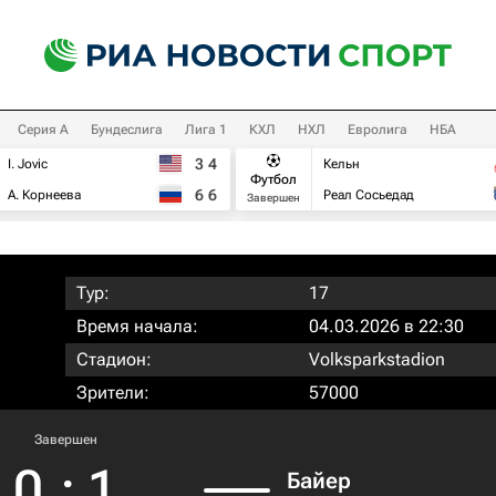
Серия А
Бундеслига
Лига 1
КХЛ
НХЛ
Евролига
НБА
3
4
I. Jovic
Кельн
Футбол
6
6
А. Корнеева
Реал Сосьедад
Завершен
Тур:
17
Время начала:
04.03.2026 в 22:30
Стадион:
Volksparkstadion
Зрители:
57000
Завершен
0
:
1
Байер