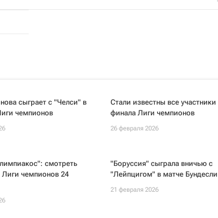
ова сыграет с "Челси" в
Стали известны все участники 
Лиги чемпионов
финала Лиги чемпионов
26
26 февраля 2026
Олимпиакос": смотреть
"Боруссия" сыграла вничью с
 Лиги чемпионов 24
"Лейпцигом" в матче Бундесли
21 февраля 2026
26