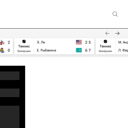
2
2
5
Э. Ли
М. Ан
Теннис
Теннис
0
6
7
Е. Рыбакина
Л. Фе
Завершен
Завершен