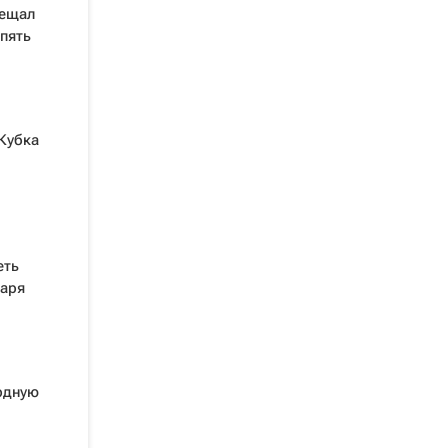
бещал
пять
Кубка
еть
варя
рдную