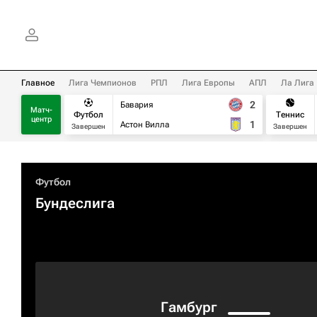
Главное
Лига Чемпионов
РПЛ
Лига Европы
АПЛ
Ла Лига
2
Бавария
Матч-
Футбол
Теннис
центр
1
Астон Вилла
Завершен
Завершен
Футбол
Бундеслига
Гамбург