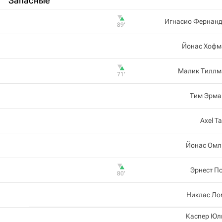
Запасные
Игнасио Фернанд
89‎’‎
Йонас Хофм
Малик Тиллм
71‎’‎
Тим Эрма
Axel T
Йонас Омл
Эрнест П
80‎’‎
Никлас Ло
Каспер Юл