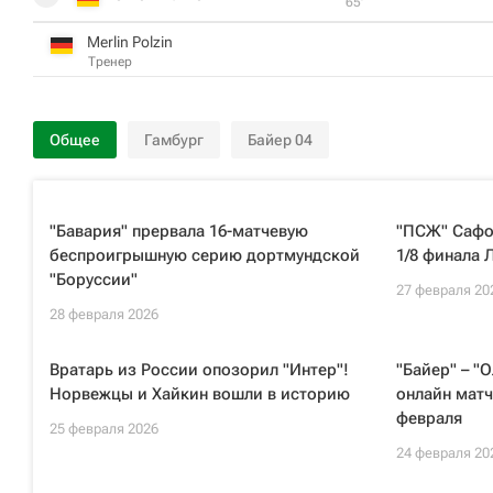
65‎’‎
Merlin Polzin
Тренер
Общее
Гамбург
Байер 04
"Бавария" прервала 16-матчевую
"ПСЖ" Сафон
беспроигрышную серию дортмундской
1/8 финала 
"Боруссии"
27 февраля 20
28 февраля 2026
Вратарь из России опозорил "Интер"!
"Байер" – "
Норвежцы и Хайкин вошли в историю
онлайн матч
февраля
25 февраля 2026
24 февраля 20