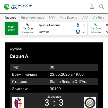
Главное
Лига Чемпионов
РПЛ
Лига Европы
АПЛ
Ла Лига
0
Крылья Советов
Л
Матч-
Футбол
Футбол
центр
2
Балтика
А
Завершен
2-й тайм
Футбол
Серия А
Тур:
38
Время начала:
23.05.2026 в 19:00
Стадион:
Stadio Renato Dell'Ara
Зрители:
30109
Завершен
3
:
3