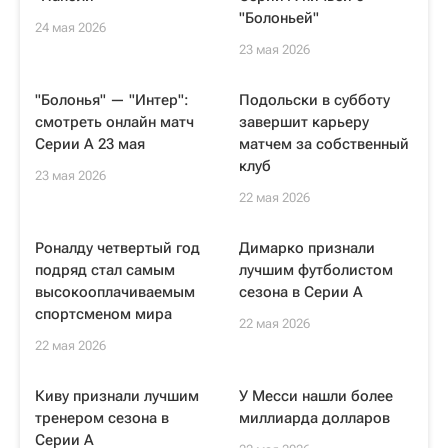
"Болоньей"
24 мая 2026
23 мая 2026
"Болонья" — "Интер":
Подольски в субботу
смотреть онлайн матч
завершит карьеру
Серии А 23 мая
матчем за собственный
клуб
23 мая 2026
22 мая 2026
Роналду четвертый год
Димарко признали
подряд стал самым
лучшим футболистом
высокооплачиваемым
сезона в Серии А
спортсменом мира
22 мая 2026
22 мая 2026
Киву признали лучшим
У Месси нашли более
тренером сезона в
миллиарда долларов
Серии А