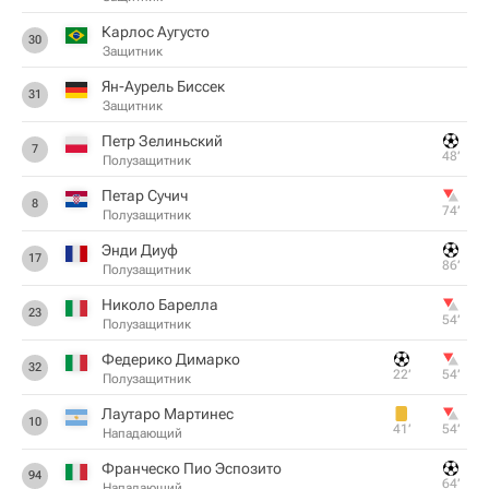
Карлос Аугусто
30
Защитник
Ян-Аурель Биссек
31
Защитник
Петр Зелиньский
7
48‎’‎
Полузащитник
Петар Сучич
8
74‎’‎
Полузащитник
Энди Диуф
17
86‎’‎
Полузащитник
Николо Барелла
23
54‎’‎
Полузащитник
Федерико Димарко
32
22‎’‎
54‎’‎
Полузащитник
Лаутаро Мартинес
10
41‎’‎
54‎’‎
Нападающий
Франческо Пио Эспозито
94
64‎’‎
Нападающий