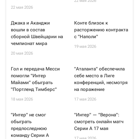
22 мая 2026
22 мая 2026
Джака и Аканджи
Конте близок к
вошли в состав
расторжению контракта
сборной Швейцарии на
с "Наполи"
чемпионат мира
19 мая 2026
20 мая 2026
Гол и передача Месси
"Аталанта" обеспечила
помогли "Интер
себе место в Лиге
Майами" обыграть
конференций, несмотря
"Портленд Тимберс"
на поражение
18 мая 2026
17 мая 2026
"Интер" не смог
"Интер" — "Верона":
обыграть
смотреть онлайн матч
предпоследнюю
Серии А 17 мая
команду Серии А
17 мая 2026