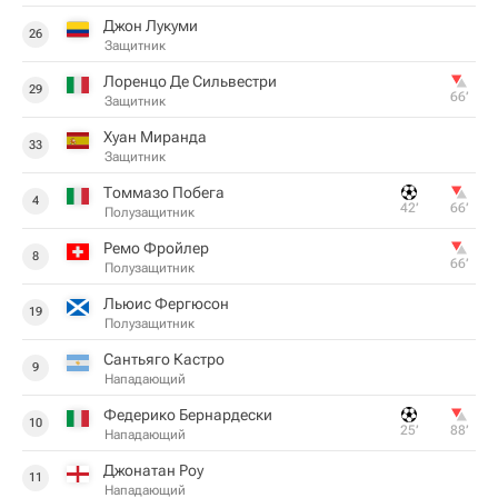
Джон Лукуми
26
Защитник
Лоренцо Де Сильвестри
29
66‎’‎
Защитник
Хуан Миранда
33
Защитник
Томмазо Побега
4
42‎’‎
66‎’‎
Полузащитник
Ремо Фройлер
8
66‎’‎
Полузащитник
Льюис Фергюсон
19
Полузащитник
Сантьяго Кастро
9
Нападающий
Федерико Бернардески
10
25‎’‎
88‎’‎
Нападающий
Джонатан Роу
11
Нападающий