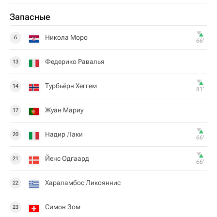
Запасные
Никола Моро
6
66‎’‎
Федерико Равалья
13
Турбьёрн Хеггем
14
81‎’‎
Жуан Мариу
17
Надир Лаки
20
66‎’‎
Йенс Одгаард
21
66‎’‎
Хараламбос Ликояннис
22
Симон Зом
23