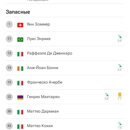
Запасные
Янн Зоммер
1
Луис Энрике
11
54‎’‎
Раффаэле Ди Дженнаро
12
Анж-Йоан Бонни
14
54‎’‎
Франческо Ачерби
15
Генрих Мхитарян
22
54‎’‎
77‎’‎
Маттео Дармиан
36
Маттео Кокки
43
74‎’‎