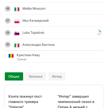
Mattia Mosconi
48
Иво Качмарский
57
Luka Topalovic
58
81‎’‎
Алессандро Бастони
95
Кристиан Киву
Тренер
Общее
Болонья
Интер
Конте покинул пост
"Интер" завершил
главного тренера
чемпионский сезон в
"Наполи"
Серии А ничьей с