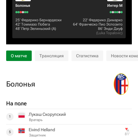
Болонья
Интер М
25‎’‎
Федерико Бернардески
22‎’‎
Федерико Димарко
42‎’‎
Томмазо Побега
64‎’‎
Франческо Пио Эспозито
48‎’‎
Петр Зелиньский
(А)
86‎’‎
Энди Диуф
(
Luka Topalovic
)
О матче
Трансляция
Статистика
Новости ком
Болонья
На поле
Лукаш Скорупский
1
Вратарь
Eivind Helland
5
81‎’‎
Защитник