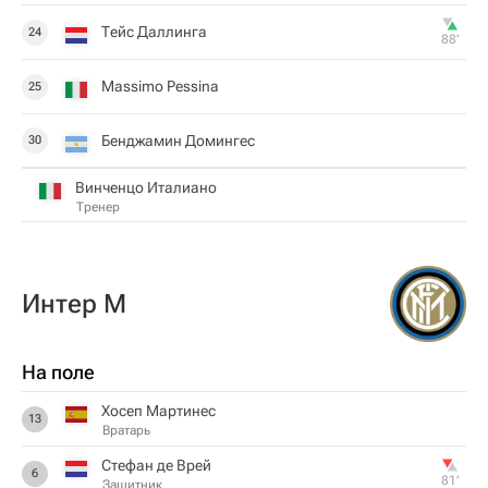
Тейс Даллинга
24
88‎’‎
Massimo Pessina
25
Бенджамин Домингес
30
Винченцо Италиано
Тренер
Интер М
На поле
Хосеп Мартинес
13
Вратарь
Стефан де Врей
6
81‎’‎
Защитник