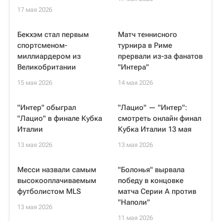
17 мая 2026
Бекхэм стал первым
Матч теннисного
спортсменом-
турнира в Риме
миллиардером из
прервали из-за фанатов
Великобритании
"Интера"
15 мая 2026
14 мая 2026
"Интер" обыграл
"Лацио" — "Интер":
"Лацио" в финале Кубка
смотреть онлайн финал
Италии
Кубка Италии 13 мая
13 мая 2026
13 мая 2026
Месси назвали самым
"Болонья" вырвала
высокооплачиваемым
победу в концовке
футболистом MLS
матча Серии А против
"Наполи"
13 мая 2026
11 мая 2026