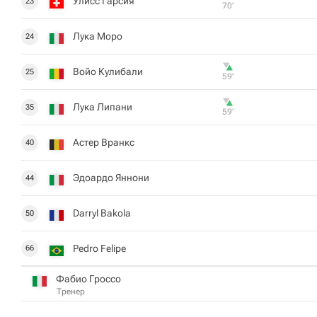
Улисс Гарсия
23
70‎’‎
Лука Моро
24
Войо Кулибали
25
59‎’‎
Лука Липани
35
59‎’‎
Астер Вранкс
40
Эдоардо Яннони
44
Darryl Bakola
50
Pedro Felipe
66
Фабио Гроссо
Тренер