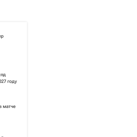
ер
Олд
027 году
в матче