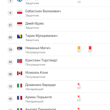
3
70‎’‎
Защитник
Себастьян Валюкевич
6
Защитник
Джей Идзес
21
Защитник
Тарик Мухаремович
80
Защитник
Неманья Матич
18
54‎’‎
54‎’‎
Полузащитник
Кристиан Торстведт
42
Полузащитник
Исмаэль Коне
90
Полузащитник
Доменико Берарди
10
59‎’‎
Нападающий
Арман Лорьянте
45
59‎’‎
Нападающий
Андреа Пинамонти