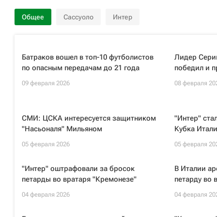
Общее
Сассуоло
Интер
Батраков вошел в топ-10 футболистов
Лидер Сери
по опасным передачам до 21 года
победил и 
09 февраля 2026
08 февраля 20
СМИ: ЦСКА интересуется защитником
"Интер" ст
"Насьоналя" Мильяном
Кубка Итал
05 февраля 2026
05 февраля 20
"Интер" оштрафовали за бросок
В Италии а
петарды во вратаря "Кремонезе"
петарду во 
04 февраля 2026
04 февраля 20