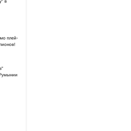
" в
мо плей-
пионов!
а"
 Румынии