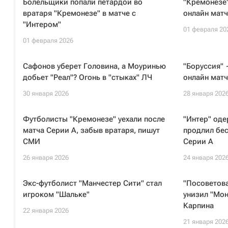
Болельщики попали петардой во
"Кремонезе"
вратаря "Кремонезе" в матче с
онлайн матч
"Интером"
01 февраля 20
01 февраля 2026
Сафонов уберет Головина, а Моуринью
"Боруссия" 
добьет "Реал"? Огонь в "стыках" ЛЧ
онлайн матч
30 января 2026
28 января 202
Футболисты "Кремонезе" уехали после
"Интер" оде
матча Серии А, забыв вратаря, пишут
продлил бе
СМИ
Серии А
26 января 2026
24 января 202
Экс-футболист "Манчестер Сити" стал
"Посоветова
игроком "Шальке"
унизил "Мон
Карпина
22 января 2026
21 января 202