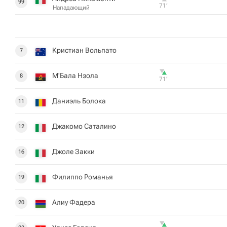
99
71‎’‎
Нападающий
Кристиан Вольпато
7
М'Бала Нзола
8
71‎’‎
Даниэль Болока
11
Джакомо Саталино
12
Джоле Закки
16
Филиппо Романья
19
Алиу Фадера
20