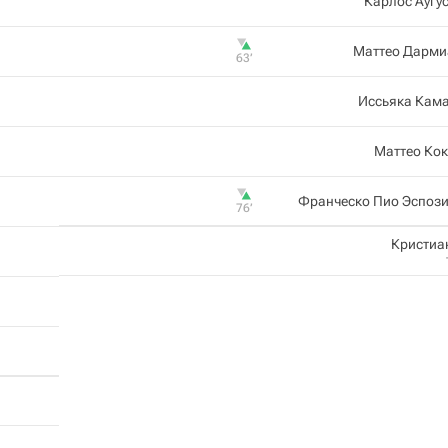
Карлос Аугу
Маттео Дарми
63‎’‎
Иссьяка Кама
Маттео Ко
Франческо Пио Эспози
76‎’‎
Кристиа