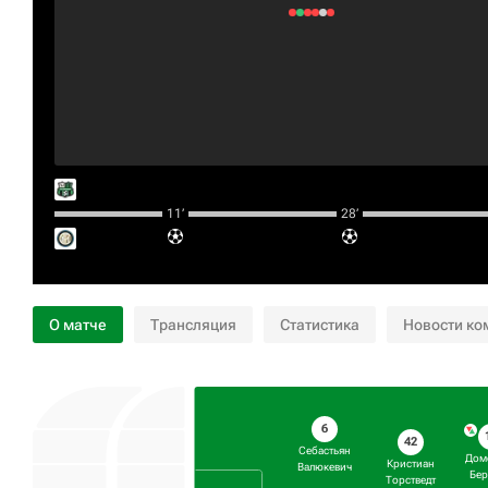
11‎’‎
28‎’‎
О матче
Трансляция
Статистика
Новости ко
6
42
Себастьян
Дом
Кристиан
Валюкевич
Бер
Торстведт