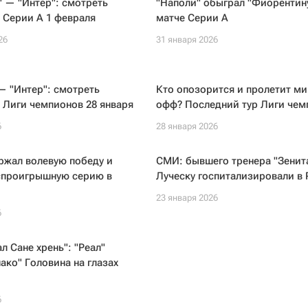
 — "Интер": смотреть
"Наполи" обыграл "Фиорентину
 Серии А 1 февраля
матче Серии А
26
31 января 2026
— "Интер": смотреть
Кто опозорится и пролетит ми
 Лиги чемпионов 28 января
офф? Последний тур Лиги чем
6
28 января 2026
ржал волевую победу и
СМИ: бывшего тренера "Зенит
спроигрышную серию в
Луческу госпитализировали в
23 января 2026
6
л Сане хрень": "Реал"
ако" Головина на глазах
6