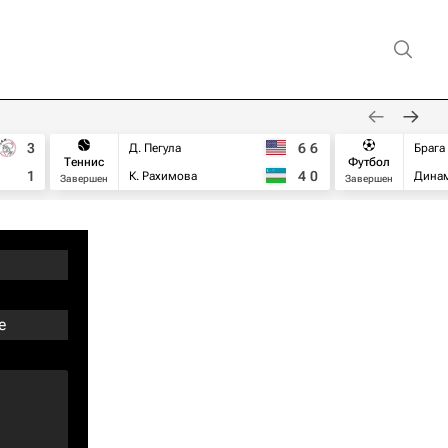
3
6
6
Д. Пегула
Брага
Теннис
Футбол
1
4
0
К. Рахимова
Дина
Завершен
Завершен
e