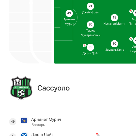
21
Джей Идзес
49
18
Ан
Ариянет
Неманья Матич
Пина
Мурич
80
Тарик
Мухаремович
90
Ар
3
Исмаэль Коне
Лор
Джош Дойг
Сассуоло
Ариянет Мурич
49
Вратарь
Джош Дойг