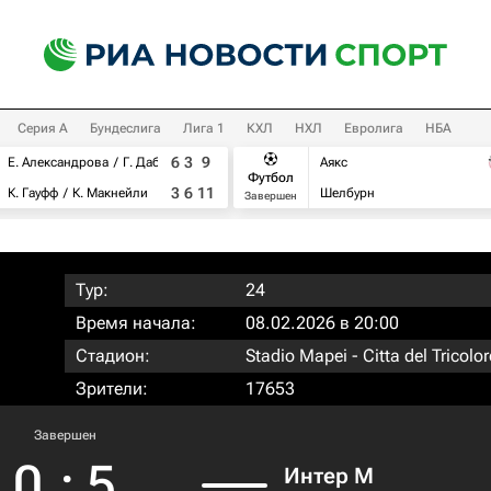
Серия А
Бундеслига
Лига 1
КХЛ
НХЛ
Евролига
НБА
6
3
9
Е. Александрова
Г. Дабровски
Аякс
Футбол
3
6
11
К. Гауфф
К. Макнейли
Шелбурн
Завершен
Тур:
24
Время начала:
08.02.2026 в 20:00
Стадион:
Stadio Mapei - Citta del Tricolor
Зрители:
17653
Завершен
0
:
5
Интер М