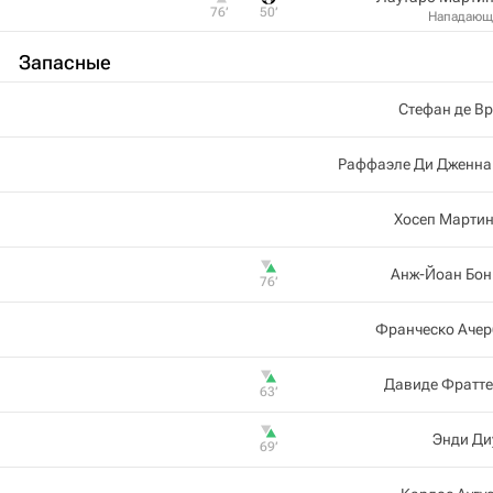
76‎’‎
50‎’‎
Нападающ
Запасные
Стефан де В
Раффаэле Ди Дженна
Хосеп Мартин
Анж-Йоан Бон
76‎’‎
Франческо Ачер
Давиде Фратте
63‎’‎
Энди Ди
69‎’‎