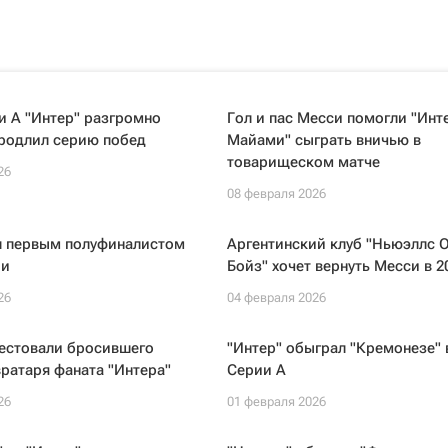
и А "Интер" разгромно
Гол и пас Месси помогли "Инт
продлил серию побед
Майами" сыграть вничью в
товарищеском матче
26
08 февраля 2026
ал первым полуфиналистом
Аргентинский клуб "Ньюэллс 
ии
Бойз" хочет вернуть Месси в 2
26
04 февраля 2026
рестовали бросившего
"Интер" обыграл "Кремонезе" 
вратаря фаната "Интера"
Серии А
26
01 февраля 2026