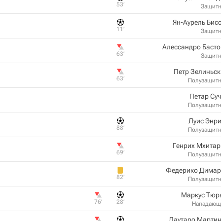
53‎’‎
Защит
Ян-Аурель Бис
11‎’‎
Защит
Алессандро Баст
63‎’‎
Защит
Петр Зелиньс
63‎’‎
Полузащит
Петар Су
Полузащит
Луис Энр
88‎’‎
Полузащит
Генрих Мхитар
69‎’‎
Полузащит
Федерико Димар
82‎’‎
Полузащит
Маркус Тюр
76‎’‎
28‎’‎
Нападающ
Лаутаро Мартин