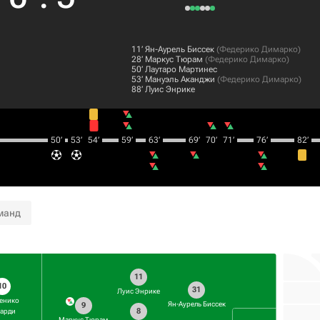
11‎’‎
Ян-Аурель Биссек
(
Федерико Димарко
)
28‎’‎
Маркус Тюрам
(
Федерико Димарко
)
50‎’‎
Лаутаро Мартинес
53‎’‎
Мануэль Аканджи
(
Федерико Димарко
)
88‎’‎
Луис Энрике
50‎’‎
53‎’‎
54‎’‎
59‎’‎
63‎’‎
69‎’‎
70‎’‎
71‎’‎
76‎’‎
82‎’‎
манд
11
10
31
Луис Энрике
енико
Ян-Аурель Биссек
9
8
арди
Маркус Тюрам