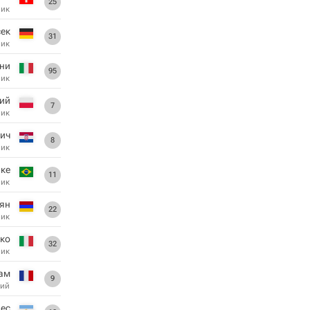
25
ник
сек
31
ник
они
95
ник
кий
7
ник
чич
8
ник
ике
11
ник
ян
22
ник
ко
32
ник
ам
9
ий
ес