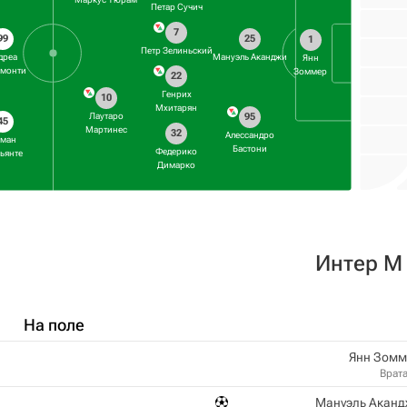
Петар Сучич
7
99
25
1
Петр Зелиньский
дреа
Мануэль Аканджи
Янн
монти
Зоммер
22
Генрих
10
Мхитарян
Лаутаро
95
45
Мартинес
32
Алессандро
ман
Бастони
Федерико
ьянте
Димарко
Интер М
На поле
Янн Зомм
Врат
Мануэль Аканд