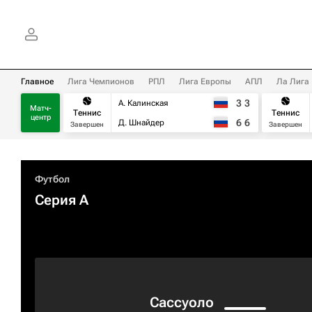
Главное
Лига Чемпионов
РПЛ
Лига Европы
АПЛ
Ла Лига
3
3
А. Калинская
Матч-
Теннис
Теннис
центр
6
6
Д. Шнайдер
Завершен
Завершен
Футбол
Серия А
Сассуоло