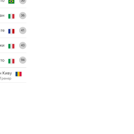
сто
30
ан
36
те
41
кки
43
то
94
н Киву
Тренер