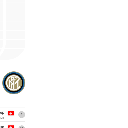
ер
1
арь
жи