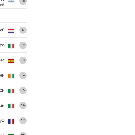
10
ий
рей
6
ро
12
ес
13
ни
14
би
15
зи
16
уф
17