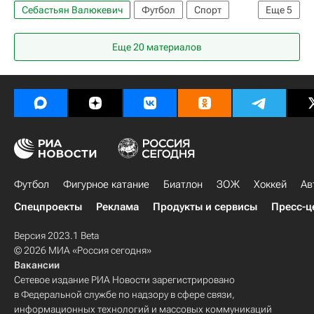
Себастьян Валюкевич
Футбол
Спорт
Еще
5
Украина
Тарас Романчук
Польша
Еще 20 материалов
Варшава
Пётр Зелиньский
Футбол
Фигурное катание
Биатлон
ЗОЖ
Хоккей
Ав
Спецпроекты
Реклама
Продукты и сервисы
Пресс-ц
Версия 2023.1 Beta
© 2026 МИА «Россия сегодня»
Вакансии
Сетевое издание РИА Новости зарегистрировано
в Федеральной службе по надзору в сфере связи,
информационных технологий и массовых коммуникаций