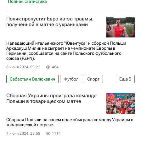
Полная статистика
Поляк пропустит Евро из-за травмы,
полученной в матче с украинцами
Нападающий итальянского "Ювентуса" и сборной Польши
Аркадиуш Милик не сыграет на чемпионате Европы в
Германии, сообщается на сайте Польского футбольного
союза (PZPN).
8 июня 2024, 09:22
464
Себастьян Валюкевич
Футбол
Спорт
Еще
5
Аркадиуш Милик
Тарас Романчук
Сборная Украины проиграла команде
Ювентус
Польша
Украина
Польши в товарищеском матче
Сборная Польши на своем поле обыграла команду Украины в
товарищеской встрече.
7 июня 2024, 23:58
1114