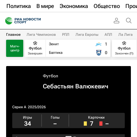
Политика
В мире
Экономика
Общество
Про
Главное
Лига Чемпионов
РПЛ
Лига Европы
АПЛ
Ла Лига
1
Зенит
Матч-
Футбол
Футбол
центр
0
Балтика
Завершен
Закончен (П)
Футбол
Себастьян Валюкевич
Серия А
2025/2026
Игры
Голы
Карточки
34
–
7
–