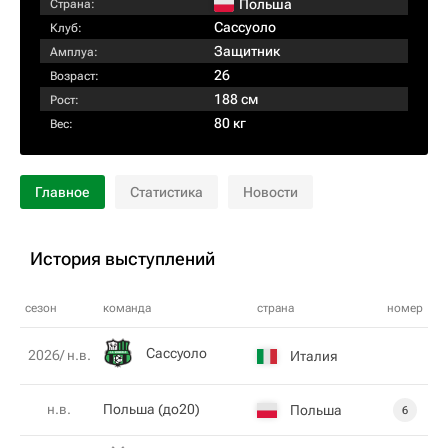
Польша
Страна:
Сассуоло
Клуб:
Защитник
Амплуа:
26
Возраст:
188 см
Рост:
80 кг
Вес:
Главное
Статистика
Новости
История выступлений
сезон
команда
страна
номер
Сассуоло
2026/ н.в.
Италия
н.в.
Польша (до20)
Польша
6