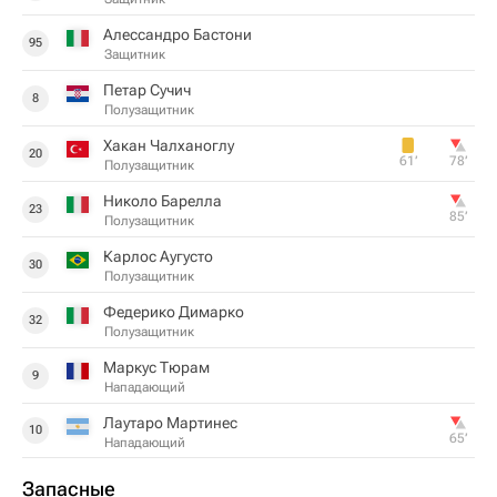
Алессандро Бастони
95
Защитник
Петар Сучич
8
Полузащитник
Хакан Чалханоглу
20
61‎’‎
78‎’‎
Полузащитник
Николо Барелла
23
85‎’‎
Полузащитник
Карлос Аугусто
30
Полузащитник
Федерико Димарко
32
Полузащитник
Маркус Тюрам
9
Нападающий
Лаутаро Мартинес
10
65‎’‎
Нападающий
Запасные