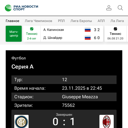
Главное
Лига Чемпионов
РПЛ
Лига Европы
АПЛ
Ла Лига
3
2
А. Калинская
Матч-
Теннис
Теннис
центр
6
0
Д. Шнайдер
2-й сет
06.08 21:20
Футбол
Серия А
Тур:
12
Время начала:
23.11.2025 в 22:45
Стадион:
Giuseppe Meazza
Зрители:
75562
Завершен
0
:
1