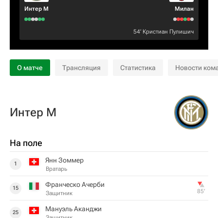
Интер М
Милан
54‎’‎
Кристиан Пулишич
О матче
Трансляция
Статистика
Новости ком
Интер М
На поле
Янн Зоммер
1
Вратарь
Франческо Ачерби
15
85‎’‎
Защитник
Мануэль Аканджи
25
Защитник