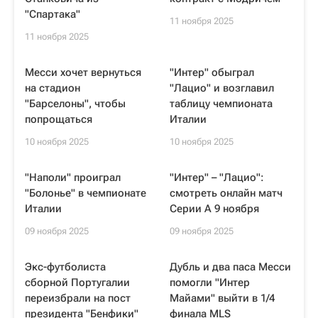
"Спартака"
11 ноября 2025
11 ноября 2025
Месси хочет вернуться
"Интер" обыграл
на стадион
"Лацио" и возглавил
"Барселоны", чтобы
таблицу чемпионата
попрощаться
Италии
10 ноября 2025
10 ноября 2025
"Наполи" проиграл
"Интер" – "Лацио":
"Болонье" в чемпионате
смотреть онлайн матч
Италии
Серии А 9 ноября
09 ноября 2025
09 ноября 2025
Экс-футболиста
Дубль и два паса Месси
сборной Португалии
помогли "Интер
переизбрали на пост
Майами" выйти в 1/4
президента "Бенфики"
финала MLS