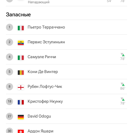
54‎’‎
78‎’‎
Нападающий
Запасные
Пьетро Терраччано
1
Первис Эступиньян
2
Самуэле Риччи
4
78‎’‎
Кони Де Винтер
5
Рубен Лофтус-Чик
8
86‎’‎
Кристофер Нкунку
18
78‎’‎
David Odogu
27
Ардон Яшари
30