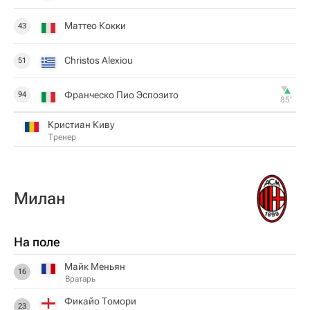
Маттео Кокки
43
Christos Alexiou
51
Франческо Пио Эспозито
94
85‎’‎
Кристиан Киву
Тренер
Милан
На поле
Майк Меньян
16
Вратарь
Фикайо Томори
23