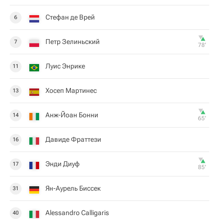
Стефан де Врей
6
Петр Зелиньский
7
78‎’‎
Луис Энрике
11
Хосеп Мартинес
13
Анж-Йоан Бонни
14
65‎’‎
Давиде Фраттези
16
Энди Диуф
17
85‎’‎
Ян-Аурель Биссек
31
Alessandro Calligaris
40