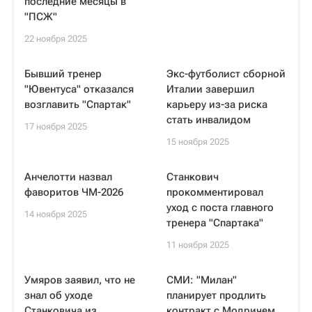
последние месяцы в
"ПСЖ"
22 ноября 2025
Бывший тренер
Экс-футболист сборной
"Ювентуса" отказался
Италии завершил
возглавить "Спартак"
карьеру из-за риска
стать инвалидом
17 ноября 2025
15 ноября 2025
Анчелотти назвал
Станкович
фаворитов ЧМ-2026
прокомментировал
уход с поста главного
14 ноября 2025
тренера "Спартака"
11 ноября 2025
Умяров заявил, что не
СМИ: "Милан"
знал об уходе
планирует продлить
Станковича из
контракт с Модричем