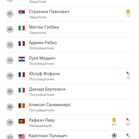
Защитник
Страхиня Павлович
31
72‎’‎
Защитник
Маттео Габбиа
46
Защитник
Адриен Рабьо
12
Полузащитник
Лука Модрич
14
Полузащитник
Юссуф Фофана
19
78‎’‎
Полузащитник
Давиде Бартезаги
33
Полузащитник
Алексис Салемакерс
56
Полузащитник
Рафаэл Леау
10
45‎’‎
86‎’‎
Нападающий
Кристиан Пулишич
11