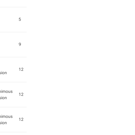
5
9
12
sion
nimous
12
sion
nimous
12
sion