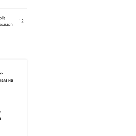
plit
12
ecision
R-
рам на
в
и