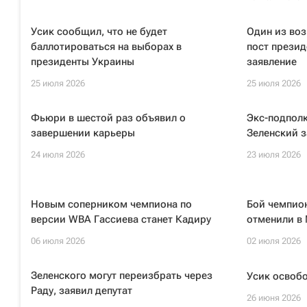
Усик сообщил, что не будет
Один из во
баллотироваться на выборах в
пост презид
президенты Украины
заявление
25 июля 2026
25 июля 2026
Фьюри в шестой раз объявил о
Экс-подполк
завершении карьеры
Зеленский з
24 июля 2026
23 июля 2026
Новым соперником чемпиона по
Бой чемпио
версии WBA Гассиева станет Кадиру
отменили в
06 июля 2026
02 июля 2026
Зеленского могут переизбрать через
Усик освоб
Раду, заявил депутат
26 июня 2026