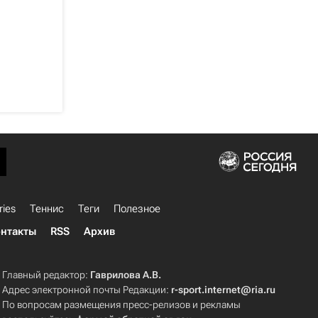
ries
Теннис
Теги
Полезное
нтакты
RSS
Архив
Главный редактор:
Гаврилова А.В.
Адрес электронной почты Редакции:
r-sport.internet@ria.ru
По вопросам размещения пресс-релизов и рекламы