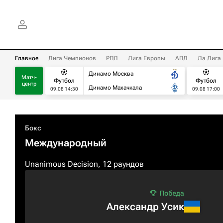
Главное
Лига Чемпионов
РПЛ
Лига Европы
АПЛ
Ла Лига
Динамо Москва
Матч-
Футбол
Футбол
центр
Динамо Махачкала
09.08 14:30
09.08 17:00
Бокс
Международный
Unanimous Decision, 12 раундов
Александр Усик