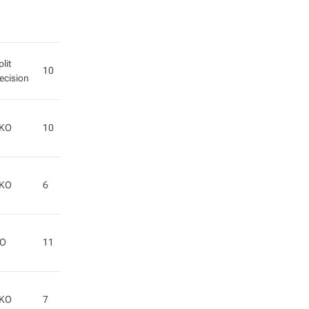
plit
10
ecision
KO
10
KO
6
O
11
KO
7