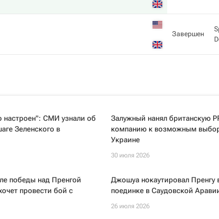
S
Завершен
D
 настроен": СМИ узнали об
Залужный нанял британскую P
аге Зеленского в
компанию к возможным выбо
Украине
30 июля 2026
ле победы над Пренгой
Джошуа нокаутировал Пренгу 
 хочет провести бой с
поединке в Саудовской Арави
26 июля 2026