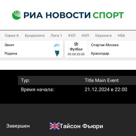
Серия А
Бундеслига
Лига 1
КХЛ
НХЛ
Евролига
НБА
Зенит
Спартак Москва
Футбол
Родина
Краснодар
09.08 20:00
Тур:
Title Main Event
Время начала:
21.12.2024 в 22:00
Тайсон Фьюри
Завершен