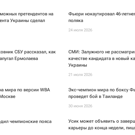
зможных претендентов на
Фьюри нокаутировал 46-летне
ента Украины сделал
поляка
24 июля 2026
овник СБУ рассказал, как
СМИ: Залужного не рассматри
апугал Ермолаева
качестве кандидата в новый к
Украины
21 июля 2026
на мира по версии WBA
Экс-чемпион мира по боксу Ф
 Москве
проведет бой в Таиланде
30 июня 2026
Усик может объявить о завер
одил чемпионские пояса
карьеры до конца недели, пи