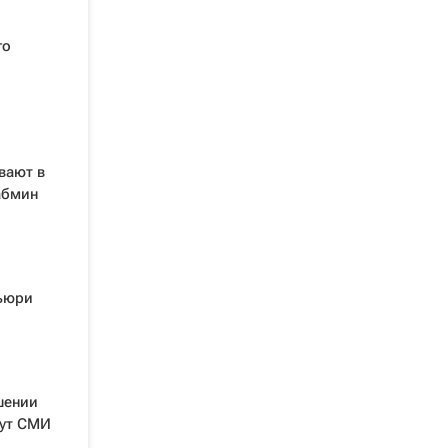
го
вают в
абмин
ьюри
шении
шут СМИ