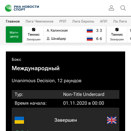
Главное
Лига Чемпионов
РПЛ
Лига Европы
АПЛ
Ла Лига
3
3
А. Калинская
Матч-
Теннис
Теннис
центр
6
6
Д. Шнайдер
Завершен
Завершен
Бокс
Международный
Unanimous Decision, 12 раундов
Тур:
Non-Title Undercard
Время начала:
01.11.2020 в 00:00
Завершен