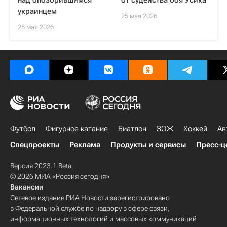
над опозорившимся
от судейства боя Усика
украинцем
25 мая 2026
25 мая 2026
Футбол
Фигурное катание
Биатлон
ЗОЖ
Хоккей
Ав
Спецпроекты
Реклама
Продукты и сервисы
Пресс-ц
Версия 2023.1 Beta
© 2026 МИА «Россия сегодня»
Вакансии
Сетевое издание РИА Новости зарегистрировано
в Федеральной службе по надзору в сфере связи,
информационных технологий и массовых коммуникаций