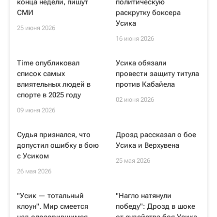
конца недели, пишут
политическую
СМИ
раскрутку боксера
Усика
25 июня 2026
16 июня 2026
Time опубликовал
Усика обязали
список самых
провести защиту титула
влиятельных людей в
против Кабайела
спорте в 2025 году
02 июня 2026
09 июня 2026
Судья признался, что
Дрозд рассказал о бое
допустил ошибку в бою
Усика и Верхувена
с Усиком
25 мая 2026
26 мая 2026
"Усик — тотальный
"Нагло натянули
клоун". Мир смеется
победу": Дрозд в шоке