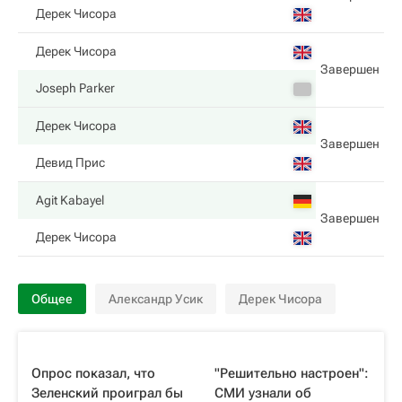
Дерек Чисора
Дерек Чисора
Завершен
Joseph Parker
Дерек Чисора
Завершен
Девид Прис
Agit Kabayel
Завершен
Дерек Чисора
Общее
Александр Усик
Дерек Чисора
Опрос показал, что
"Решительно настроен":
Зеленский проиграл бы
СМИ узнали об