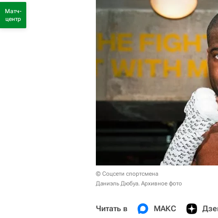
Матч-
центр
© Соцсети спортсмена
Даниэль Дюбуа. Архивное фото
Читать в
МАКС
Дзе