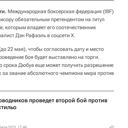
ти.
Международная боксерская федерация (IBF)
исору обязательным претендентом на титул
е, которым владеет его соотечественник
алист Дэн Рафаэль в соцсети Х.
до 22 мая), чтобы согласовать дату и место
роведение боя будет выставлено на торги.
го срока Дюбуа еще может получить разрешение
 за звание абсолютного чемпиона мира против
оводников проведет второй бой против
стильо
реля 2025, 17:46