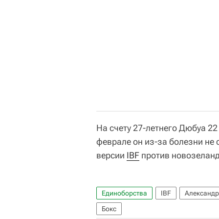
На счету 27-летнего Дюбуа 22 
феврале он из-за болезни не 
версии
IBF
против новозелан
Единоборства
IBF
Александр
Бокс