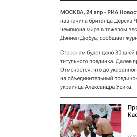
МОСКВА, 24 апр - РИА Новос
назначила британца Дерека Ч
чемпиона мира в тяжелом вес
Дэниел Дюбуа, сообщает журн
Сторонам будет дано 30 дней (
титульного поединка. Далее п
Отмечается, что до указанно
на объединительный поединок
украинца
Александра Усика
.
Пр
Ка
22 ап