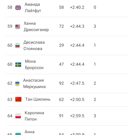
Аманда
58
58
+2:40.2
0
Лайтфут
Ханна
59
72
+2:44.3
3
Дрессигакер
Десислава
60
29
+2:44.4
1
Стоянова
Мона
60
47
+2:44.4
1
Брорссон
Анастасия
62
92
+2:47.5
2
Меркушина
Тан Цзялинь
63
62
+2:50.5
2
Каролина
64
91
+2:59.5
3
Питон
Анна
65
54
+3:00.9
1