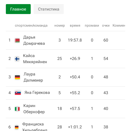
Главное
Статистика
спортсмен/команда
номер
время
промахи
очки
Комментар
Дарья
1
3
19:57.8
0
60
Домрачева
Кайса
2
25
+26.9
1
54
Мякяряйнен
Лаура
3
2
+50.4
0
48
Далмеиер
Яна Герекова
4
5
+55.2
0
43
Карин
5
18
+57.5
1
40
Оберхофер
Франциска
6
28
+1:01.2
1
38
Хильдебранд