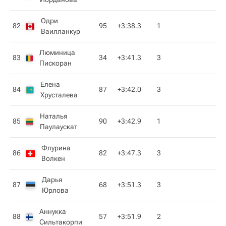
Одри
82
95
+3:38.3
1
Ваилланкур
Люминица
83
34
+3:41.3
3
Пискоран
Елена
84
87
+3:42.0
3
Хрусталева
Наталья
85
90
+3:42.9
1
Паулаускат
Флурина
86
82
+3:47.3
3
Волкен
Дарья
87
68
+3:51.3
3
Юрлова
Аннукка
88
57
+3:51.9
2
Сильтакорпи