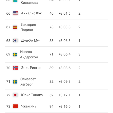
Кистанова
Анналис Кук
66
40
+3:01.5
2
Виктория
67
78
+3:03.8
2
Падиал
Джи-Хи Мун
68
53
+3:06.3
1
Ингела
69
71
+3:06.4
3
Андерссон
Элис Ринген
70
39
+3:08.6
2
Элизабет
71
32
+3:09.3
2
Хегберг
Юрие Танака
72
52
+3:12.1
1
Чжан Янь
73
94
+3:16.0
1