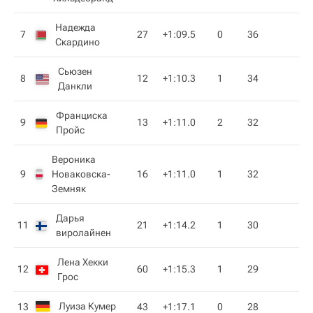
Надежда
7
27
+1:09.5
0
36
Скардино
Сьюзен
8
12
+1:10.3
1
34
Данкли
Франциска
9
13
+1:11.0
2
32
Пройс
Вероника
9
Новаковска-
16
+1:11.0
1
32
Земняк
Дарья
11
21
+1:14.2
1
30
виролайнен
Лена Хекки
12
60
+1:15.3
1
29
Грос
Луиза Кумер
13
43
+1:17.1
0
28