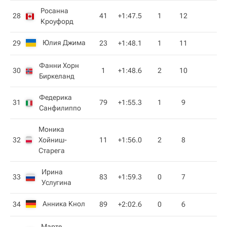
Росанна
28
41
+1:47.5
1
12
Кроуфорд
Юлия Джима
29
23
+1:48.1
1
11
Фанни Хорн
30
1
+1:48.6
2
10
Биркеланд
Федерика
31
79
+1:55.3
1
9
Санфилиппо
Моника
32
Хойниш-
11
+1:56.0
2
8
Старега
Ирина
33
83
+1:59.3
0
7
Услугина
Анника Кнол
34
89
+2:02.6
0
6
Марте