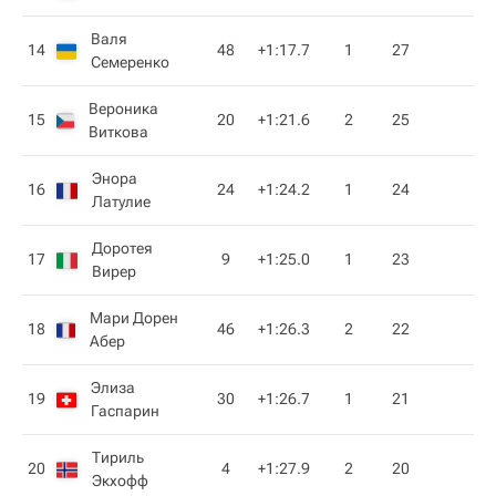
Валя
14
48
+1:17.7
1
27
Семеренко
Вероника
15
20
+1:21.6
2
25
Виткова
Энора
16
24
+1:24.2
1
24
Латулие
Доротея
17
9
+1:25.0
1
23
Вирер
Мари Дорен
18
46
+1:26.3
2
22
Абер
Элиза
19
30
+1:26.7
1
21
Гаспарин
Тириль
20
4
+1:27.9
2
20
Экхофф