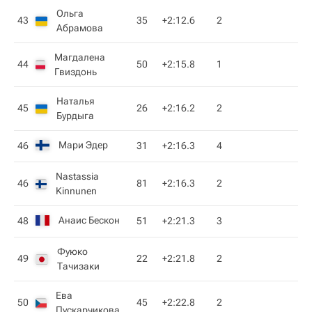
Ольга
43
35
+2:12.6
2
Абрамова
Магдалена
44
50
+2:15.8
1
Гвиздонь
Наталья
45
26
+2:16.2
2
Бурдыга
Мари Эдер
46
31
+2:16.3
4
Nastassia
46
81
+2:16.3
2
Kinnunen
Анаис Бескон
48
51
+2:21.3
3
Фуюко
49
22
+2:21.8
2
Тачизаки
Ева
50
45
+2:22.8
2
Пускарчикова