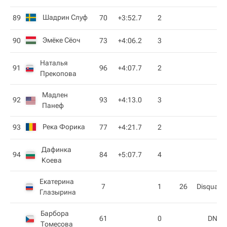
Шадрин Слуф
89
70
+3:52.7
2
Эмёке Сёоч
90
73
+4:06.2
3
Наталья
91
96
+4:07.7
2
Прекопова
Мадлен
92
93
+4:13.0
3
Панеф
Река Форика
93
77
+4:21.7
2
Дафинка
94
84
+5:07.7
4
Коева
Екатерина
7
1
26
Disqualifi
Глазырина
Барбора
61
0
DNS
Томесова