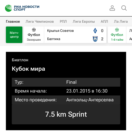
Главное
Лига Чемпионов
РПЛ
Лига Европы
АПЛ
Ла Лига
0
Крылья Советов
Л
Матч-
Футбол
Футбол
центр
2
Балтика
А
Завершен
1-й тайм
Биатлон
Кубок мира
Тур:
Final
Время начала:
23.01.2015 в 16:30
Место проведения:
Антхольц-Антерселва
7.5 km Sprint