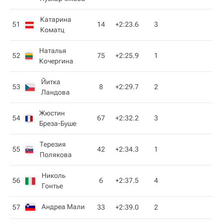
Катарина
51
14
+2:23.6
3
Коматц
Наталья
52
75
+2:25.9
1
Кочергина
Йитка
53
8
+2:29.7
2
Ландова
Жюстин
54
67
+2:32.2
3
Бреза-Буше
Терезия
55
42
+2:34.3
1
Полякова
Николь
56
6
+2:37.5
4
Гонтье
Андреа Мали
57
33
+2:39.0
2