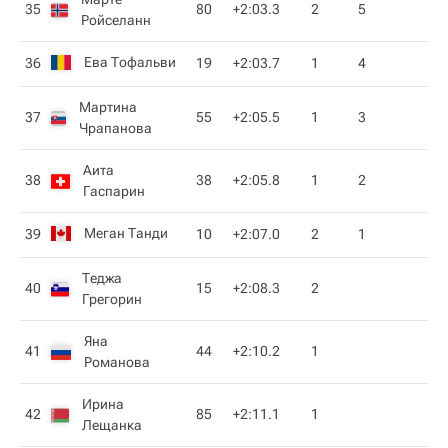
35
80
+2:03.3
2
5
Ройселанн
Ева Тофальви
36
19
+2:03.7
1
4
Мартина
37
55
+2:05.5
1
3
Чрапанова
Аита
38
38
+2:05.8
1
2
Гаспарин
Меган Танди
39
10
+2:07.0
2
1
Теджа
40
15
+2:08.3
2
Грегорин
Яна
41
44
+2:10.2
1
Романова
Ирина
42
85
+2:11.1
1
Лещанка