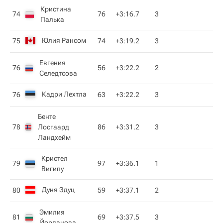
Кристина
74
76
+3:16.7
3
Палька
Юлия Рансом
75
74
+3:19.2
3
Евгения
76
56
+3:22.2
2
Селедтсова
Кадри Лехтла
76
63
+3:22.2
3
Бенте
78
Лосгаард
86
+3:31.2
3
Ландхейм
Кристел
79
97
+3:36.1
1
Вигипу
Дуня Здуц
80
59
+3:37.1
2
Эмилия
81
69
+3:37.5
3
Йорданова