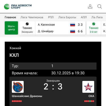
Главное
Лига Чемпионов
РПЛ
Лига Европы
АПЛ
Ла Лига
3
3
А. Калинская
Е
Матч-
Теннис
Теннис
центр
6
6
Д. Шнайдер
К
Завершен
2-й сет
Хоккей
КХЛ
Тур:
1
Время начала:
30.12.2025 в 19:30
Завершен
2
:
3
Шанхайские Драконы
СКА