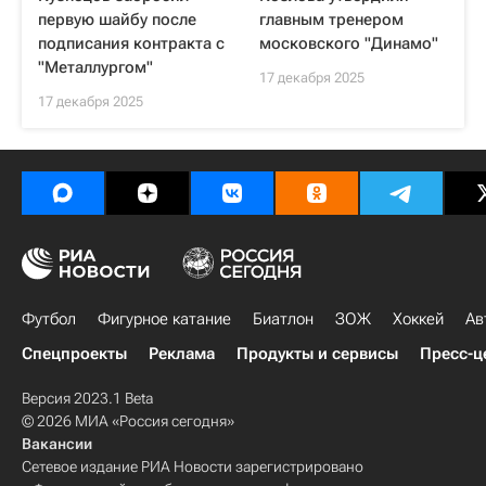
первую шайбу после
главным тренером
подписания контракта с
московского "Динамо"
"Металлургом"
17 декабря 2025
17 декабря 2025
Футбол
Фигурное катание
Биатлон
ЗОЖ
Хоккей
Ав
Спецпроекты
Реклама
Продукты и сервисы
Пресс-ц
Версия 2023.1 Beta
© 2026 МИА «Россия сегодня»
Вакансии
Сетевое издание РИА Новости зарегистрировано