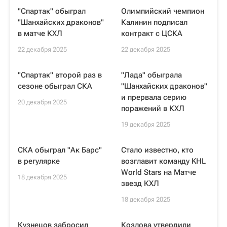
"Спартак" обыграл
Олимпийский чемпион
"Шанхайских драконов"
Калинин подписал
в матче КХЛ
контракт с ЦСКА
22 декабря 2025
22 декабря 2025
"Спартак" второй раз в
"Лада" обыграла
сезоне обыграл СКА
"Шанхайских драконов"
и прервала серию
20 декабря 2025
поражений в КХЛ
19 декабря 2025
СКА обыграл "Ак Барс"
Стало известно, кто
в регулярке
возглавит команду KHL
World Stars на Матче
18 декабря 2025
звезд КХЛ
18 декабря 2025
Кузнецов забросил
Козлова утвердили