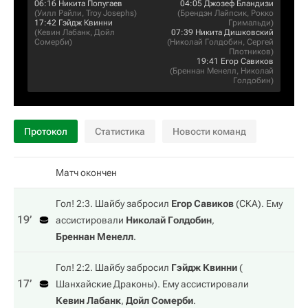
06:16
Никита Попугаев
04:05
Джозеф Бландизи
(
Уилл Райли
,
Troy Josephs
)
(
Брендэн Лайпсик
,
Рокко
17:42
Гэйдж Квинни
Гримальди
)
(
Кевин Лабанк
,
Дойл
07:39
Никита Дишковский
Сомерби
)
(
Николай Голдобин
,
Сергей
Плотников
)
19:41
Егор Савиков
(
Бреннан Менелл
,
Николай
Голдобин
)
Протокол
Статистика
Новости команд
Матч окончен
Гол! 2:3. Шайбу забросил
Егор Савиков
(
СКА
). Ему
19‎’‎
ассистировали
Николай Голдобин
,
Бреннан Менелл
.
Гол! 2:2. Шайбу забросил
Гэйдж Квинни
(
17‎’‎
Шанхайские Драконы
). Ему ассистировали
Кевин Лабанк
,
Дойл Сомерби
.