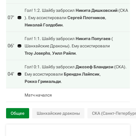
Гол! 1:2. Шайбу забросил
Никита Дишковский
(
СКА
07‎’‎
). Ему ассистировали
Сергей Плотников
,
Николай Голдобин
.
Гол! 1:1. Шайбу забросил
Никита Попугаев
(
06‎’‎
Шанхайские Драконы
). Ему ассистировали
Troy Josephs
,
Уилл Райли
.
Гол! 0:1. Шайбу забросил
Джозеф Бландизи
(
СКА
).
04‎’‎
Ему ассистировали
Брендэн Лайпсик
,
Рокко Гримальди
.
Матч начался
Общее
Шанхайские драконы
СКА (Санкт-Петербург