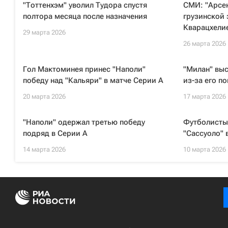
"Тоттенхэм" уволил Тудора спустя
СМИ: "Арсен
полтора месяца после назначения
грузинской
Кварацхели
29 марта 2026
26 марта 2026
Гол Мактоминея принес "Наполи"
"Милан" выс
победу над "Кальяри" в матче Серии А
из-за его п
20 марта 2026
17 марта 2026
"Наполи" одержал третью победу
Футболисты 
подряд в Серии А
"Сассуоло" 
14 марта 2026
10 марта 2026