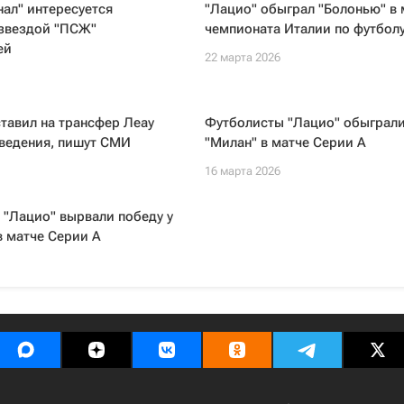
ал" интересуется
"Лацио" обыграл "Болонью" в 
 звездой "ПСЖ"
чемпионата Италии по футбол
ей
22 марта 2026
тавил на трансфер Леау
Футболисты "Лацио" обыграл
оведения, пишут СМИ
"Милан" в матче Серии А
16 марта 2026
"Лацио" вырвали победу у
в матче Серии А