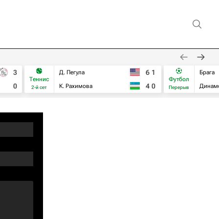
3
6
1
Д. Пегула
Брага
Теннис
Футбол
0
4
0
К. Рахимова
Динам
2-й сет
Перерыв