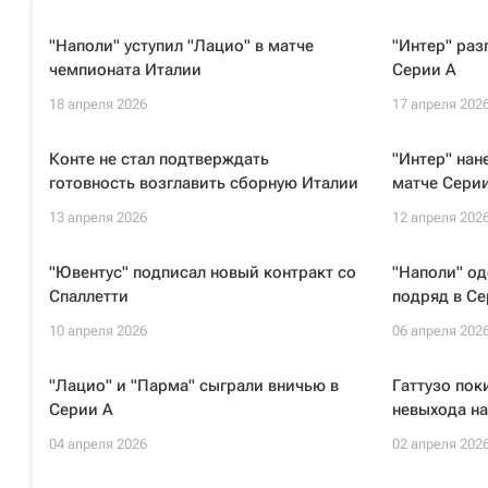
"Наполи" уступил "Лацио" в матче
"Интер" раз
чемпионата Италии
Серии А
18 апреля 2026
17 апреля 202
Конте не стал подтверждать
"Интер" нан
готовность возглавить сборную Италии
матче Серии
13 апреля 2026
12 апреля 202
"Ювентус" подписал новый контракт со
"Наполи" од
Спаллетти
подряд в Се
10 апреля 2026
06 апреля 202
"Лацио" и "Парма" сыграли вничью в
Гаттузо пок
Серии А
невыхода н
04 апреля 2026
02 апреля 202