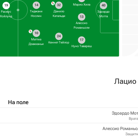
Марио Хила
14
32
19
40
Тиджани
Данило
Расмус
Эдоардо
Нослин
Катальди
Хойлунд
Мотта
13
Алессио
Романьоли
10
24
Маттиа
17
Кеннет Тейлор
Дзакканьи
Нуно Тавареш
Лацио
На поле
Эдоардо Мот
Врат
Алессио Романьо
Защит