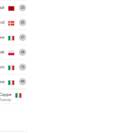
ай
23
ard
25
ни
27
rek
28
zzo
72
ne
99
Сарри
Тренер