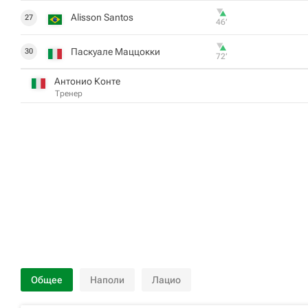
Alisson Santos
27
46‎’‎
Паскуале Маццокки
30
72‎’‎
Антонио Конте
Тренер
Общее
Наполи
Лацио