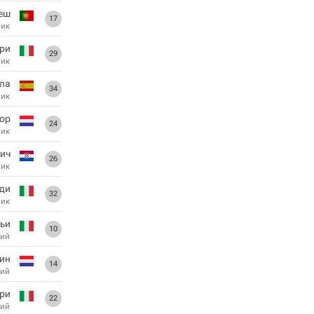
еш
17
ник
ри
29
ник
ла
34
ник
лор
24
ник
ич
26
ник
ди
32
ник
ьи
10
ий
ин
14
ий
ери
22
ий