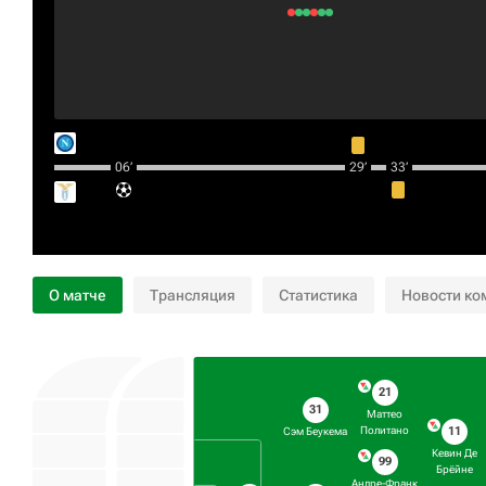
06‎’‎
29‎’‎
33‎’‎
О матче
Трансляция
Статистика
Новости ко
21
31
Маттео
11
Политано
Сэм Беукема
Кевин Де
99
Брёйне
Андре-Франк