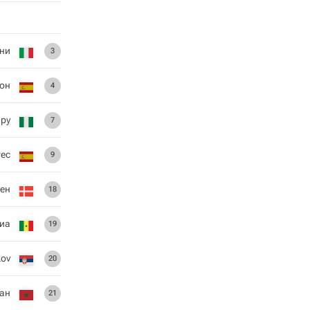
ини
3
он
4
ру
7
гес
9
сен
18
Диа
19
kov
20
иан
21