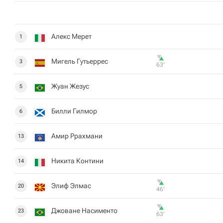
Алекс Мерет
1
Мигель Гутьеррес
3
63‎’‎
Жуан Жезус
5
Билли Гилмор
6
Амир Ррахмани
13
Никита Контини
14
Элиф Элмас
20
46‎’‎
Джоване Насименто
23
63‎’‎