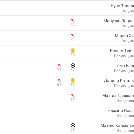
Нуно Тавар
Защит
Мануэль Лацца
82‎’‎
Защит
Марио Хи
61‎’‎
Защит
Кеннет Тей
60‎’‎
Полузащит
Тома Баш
71‎’‎
57‎’‎
Полузащит
Данило Каталь
61‎’‎
33‎’‎
Полузащит
Маттиа Дзаккан
61‎’‎
Нападающ
Тиджани Носл
Нападающ
Маттео Кансель
06‎’‎
Нападающ