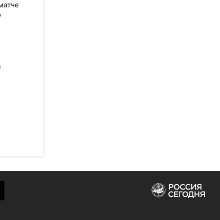
матче
у
и