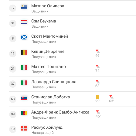
Матиас Оливера
17
Защитник
Сэм Беукема
31
Защитник
Скотт Мактоминей
8
Полузащитник
Кевин Де Брёйне
11
46‎’‎
Полузащитник
Маттео Политано
21
72‎’‎
Полузащитник
Леонардо Спинаццола
37
63‎’‎
Полузащитник
Станислав Лоботка
68
29‎’‎
63‎’‎
Полузащитник
Андре-Франк Замбо-Ангисса
99
46‎’‎
Полузащитник
Расмус Хойлунд
19
Нападающий