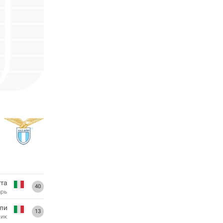
та
40
арь
ли
13
ник