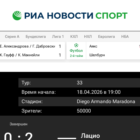
Серия А
Бундеслига
Лига 1
КХЛ
НХЛ
Евролига
НБА
1
Е. Александрова
Г. Дабровски
Аякс
Футбол
1
К. Гауфф
К. Макнейли
Шелбурн
2-й тайм
Тур:
33
Время начала:
18.04.2026 в 19:00
Стадион:
Diego Armando Maradona
Зрители:
50000
Завершен
0
:
2
Лацио