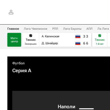
Главное
Лига Чемпионов
РПЛ
Лига Европы
АПЛ
Ла Лига
3
3
А. Калинская
Матч-
Теннис
Теннис
центр
6
6
Д. Шнайдер
Завершен
1-й сет
Футбол
Серия А
Наполи