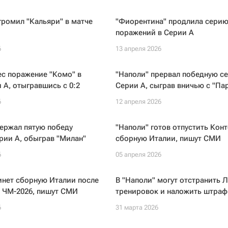
громил "Кальяри" в матче
"Фиорентина" продлила серию
поражений в Серии А
6
13 апреля 2026
ес поражение "Комо" в
"Наполи" прервал победную с
 А, отыгравшись с 0:2
Серии А, сыграв вничью с "Па
6
12 апреля 2026
ержал пятую победу
"Наполи" готов отпустить Конт
рии А, обыграв "Милан"
сборную Италии, пишут СМИ
6
05 апреля 2026
инет сборную Италии после
В "Наполи" могут отстранить Л
а ЧМ-2026, пишут СМИ
тренировок и наложить штраф
6
31 марта 2026