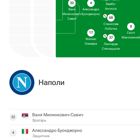
4
32
Замбо-
Ангисса
Алессандро
Ваня
Буонджорно
Милинкович-
68
Савич
Станислав
8
Лоботка
17
Скотт
37
Мактоминей
Матиас
Оливера
Леонардо
Спинаццола
Наполи
Ваня Милинкович-Савич
32
Вратарь
Алессандро Буонджорно
4
Защитник