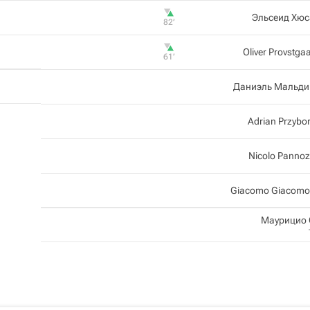
Эльсеид Хюс
82‎’‎
Oliver Provstga
61‎’‎
Даниэль Мальди
Adrian Przybo
Nicolo Panno
Giacomo Giacomo
Маурицио 