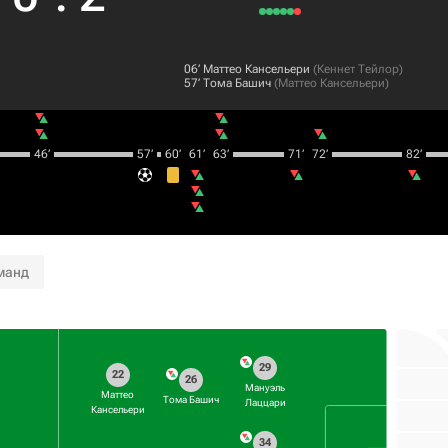
06‎’‎
Маттео Кансельери
(
Кеннет Тейлор
)
57‎’‎
Тома Башич
(
Маттео Кансельери
)
46‎’‎
57‎’‎
60‎’‎
61‎’‎
63‎’‎
71‎’‎
72‎’‎
82‎’‎
манд
29
22
26
Мануэль
Маттео
Тома Башич
Лаццари
Кансельери
34