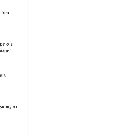
 без
ерию в
рмой"
е в
укаку от