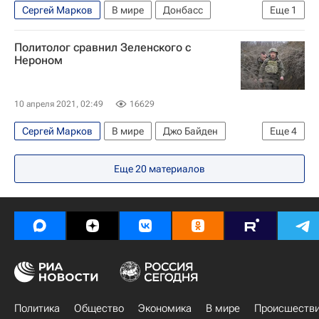
Сергей Марков
В мире
Донбасс
Еще
1
Россия
Политолог сравнил Зеленского с
Нероном
10 апреля 2021, 02:49
16629
Сергей Марков
В мире
Джо Байден
Еще
4
Владимир Зеленский
НАТО
Еще
20
материалов
Вооруженные силы Украины
Россия
Политика
Общество
Экономика
В мире
Происшеств