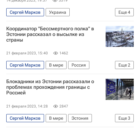
14 декабря 2023, 19:57
3519
Сергей Марков
Украина
Еще
4
Владимир Зеленский
Россия
Москва
Координатор "Бессмертного полка" в
Владимир Путин
Эстонии рассказал о высылке из
страны
21 февраля 2023, 15:40
1462
Сергей Марков
В мире
Россия
Еще
2
Эстония
Санкт-Петербург
Блокадники из Эстонии рассказали о
проблемах прохождения границы с
Россией
21 февраля 2023, 14:28
2847
Сергей Марков
В мире
Эстония
Еще
3
Санкт-Петербург
Ленинград
Владимир Путин