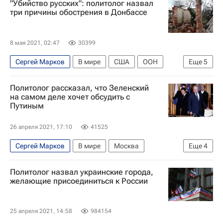
"Убийство русских": политолог назвал
Министерство финансов РФ (Минфин России)
три причины обострения в Донбассе
Югославия
Экономика
8 мая 2021, 02:47
30399
Сергей Марков
В мире
США
ООН
Еще
5
Минск
Донецкая Народная Республика
Политолог рассказал, что Зеленский
Луганская Народная Республика
на самом деле хочет обсудить с
Путиным
Энтони Блинкен
Леонид Пасечник
26 апреля 2021, 17:10
41525
Сергей Марков
В мире
Москва
Еще
4
Владимир Путин
Владимир Зеленский
Политолог назвал украинские города,
Верховная Рада Украины
Россия
желающие присоединиться к России
25 апреля 2021, 14:58
984154