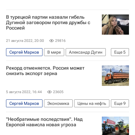
В турецкой партии назвали гибель
Дугиной заговором против дружбы с
Россией
21 августа 2022, 20:00
29816
Сергей Марков
В мире
Александр Дугин
Еще
5
Турция
Россия
Азербайджан
Рекорд отменяется. Россия может
Подрыв автомобиля Дарьи Дугиной
снизить экспорт зерна
Дарья Дугина
5 августа 2022, 16:44
23605
Сергей Марков
Экономика
Цены на нефть
Еще
9
Владимир Путин
Аркадий Злочевский
"Необратимые последствия". Над
Россия
США
Европа
Европой нависла новая угроза
Министерство сельского хозяйства РФ (Минсельхоз России)