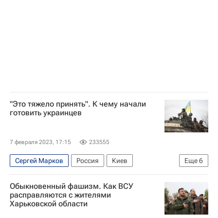
"Это тяжело принять". К чему начали
готовить украинцев
7 февраля 2023, 17:15
233555
Сергей Марков
Россия
Киев
Еще
6
Южная Корея
Алексей Арестович*
Обыкновенный фашизм. Как ВСУ
Совет национальной безопасности и обороны Украины
расправляются с жителями
Харьковской области
Госдума РФ
Евросоюз
Политика