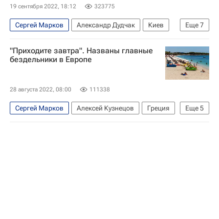
19 сентября 2022, 18:12
323775
Сергей Марков
Александр Дудчак
Киев
Еще
7
Украина
Россия
"Приходите завтра". Названы главные
Служба безопасности Украины
ДНР
бездельники в Европе
Харьковская область
Спецоперация
Политика
28 августа 2022, 08:00
111338
Сергей Марков
Алексей Кузнецов
Греция
Еще
5
Испания
Германия
Евросоюз
Российская академия наук
Афины