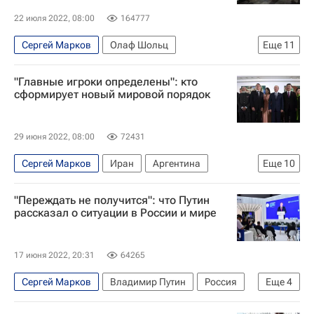
Федеральная служба по ветеринарному и фитосанитарному надзору (Россельхознадзор)
22 июля 2022, 08:00
164777
Российский зерновой союз
Пшеница
Сергей Марков
Олаф Шольц
Еще
11
Александр Дудчак
Германия
Нидерланды
"Главные игроки определены": кто
Европа
SAS
Lufthansa
Евросоюз
сформирует новый мировой порядок
Политика
Протесты
Экономика
Италия
29 июня 2022, 08:00
72431
Сергей Марков
Иран
Аргентина
Еще
10
Всемирный банк
Россия
Мария Захарова
"Переждать не получится": что Путин
Альберто Фернандес
БРИКС
рассказал о ситуации в России и мире
Владимир Путин
Турция
ОАЭ
ЮАР
Санкции
17 июня 2022, 20:31
64265
Сергей Марков
Владимир Путин
Россия
Еще
4
Украина