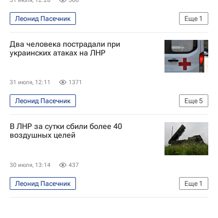
31 июля, 12:28
360
Леонид Пасечник
Еще
1
Луганская Народная Республика
Два человека пострадали при
украинских атаках на ЛНР
31 июля, 12:11
1371
Леонид Пасечник
Еще
5
Луганская Народная Республика
В ЛНР за сутки сбили более 40
Специальная военная операция на Украине
воздушных целей
Вооруженные силы Украины
Следственный комитет России (СК РФ)
30 июля, 13:14
437
Происшествия
Леонид Пасечник
Еще
1
Луганская Народная Республика