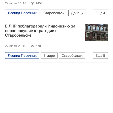
29 июля, 11:18
1458
Леонид Пасечник
Старобельск
Донецк
Еще
4
Луганская Народная Республика
В ЛНР поблагодарили Индонезию за
Вооруженные силы Украины
Происшествия
неравнодушие к трагедии в
Старобельске
Удар ВСУ по колледжу в Старобельске
27 июля, 21:10
670
Леонид Пасечник
В мире
Старобельск
Еще
5
Европа
Луганская Народная Республика
Анна Сорока
Вооруженные силы Украины
Удар ВСУ по колледжу в Старобельске