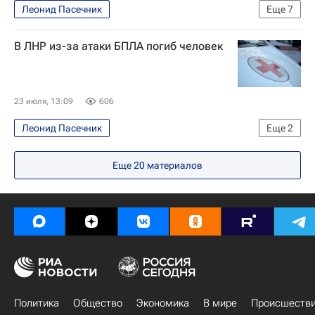
Леонид Пасечник
Еще
7
Вооруженные силы Украины
В ЛНР из-за атаки БПЛА погиб человек
Специальная военная операция на Украине
Луганск
Луганская Народная Республика
Следственный комитет России (СК РФ)
23 июля, 13:09
606
Происшествия
Украина
Леонид Пасечник
Еще
2
Луганская Народная Республика
Еще
20
материалов
Происшествия
Политика
Общество
Экономика
В мире
Происшеств