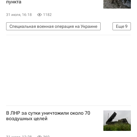
пункта
Луганская Народная Республика
Рубежное
Россия
31 июля, 16:18
1182
Специальная военная операция на Украине
Еще
9
Россия
США
Федеральная служба безопасности РФ (ФСБ России)
НАТО
Вооруженные силы Украины
Михаил Драпатый
Владимир Зеленский
Дональд Трамп
Украина
В ЛНР за сутки уничтожили около 70
воздушных целей