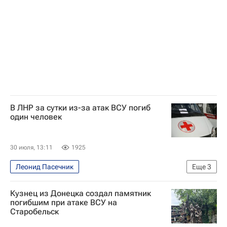
В ЛНР за сутки из-за атак ВСУ погиб
один человек
30 июля, 13:11
1925
Леонид Пасечник
Еще
3
Луганская Народная Республика
Луганск
Кузнец из Донецка создал памятник
Происшествия
погибшим при атаке ВСУ на
Старобельск