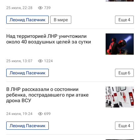
25 июля, 22:28
739
Леонид Пасечник
В мире
Еще
4
Запорожская область
Кировская область
Над территорией ЛНР уничтожили
Киров
Вооруженные силы Украины
около 40 воздушных целей за сутки
25 июля, 13:07
1224
Леонид Пасечник
Еще
6
Специальная военная операция на Украине
В ЛНР рассказали о состоянии
Луганская Народная Республика
ребенка, пострадавшего при атаке
дрона ВСУ
Безопасность
Происшествия
Луганск
Украина
24 июля, 19:24
699
Леонид Пасечник
Еще
4
Специальная военная операция на Украине