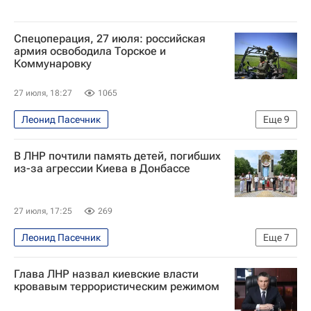
Спецоперация, 27 июля: российская
армия освободила Торское и
Коммунаровку
27 июля, 18:27
1065
Леонид Пасечник
Еще
9
Специальная военная операция на Украине
В ЛНР почтили память детей, погибших
Россия
Украина
из-за агрессии Киева в Донбассе
Донецкая Народная Республика
Владимир Путин
Мария Захарова
27 июля, 17:25
269
Вооруженные силы Украины
Госдума РФ
Леонид Пасечник
Еще
7
Украинский Демократический Альянс за Реформы (УДАР)
Специальная военная операция на Украине
Глава ЛНР назвал киевские власти
Луганская Народная Республика
Донбасс
кровавым террористическим режимом
Луганск
Общество
Россия
Украина