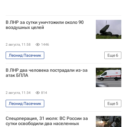
В ЛНР за сутки уничтожили около 90
воздушных целей
2 августа, 11:58
1446
Леонид Пасечник
Еще
6
Специальная военная операция на Украине
В ЛНР два человека пострадали из-за
Луганская Народная Республика
Луганск
атак БПЛА
Алчевск
Вооруженные силы Украины
Россия
2 августа, 11:34
814
Леонид Пасечник
Еще
5
Специальная военная операция на Украине
Спецоперация, 31 июля: ВС России за
Происшествия
сутки освободили два населенных