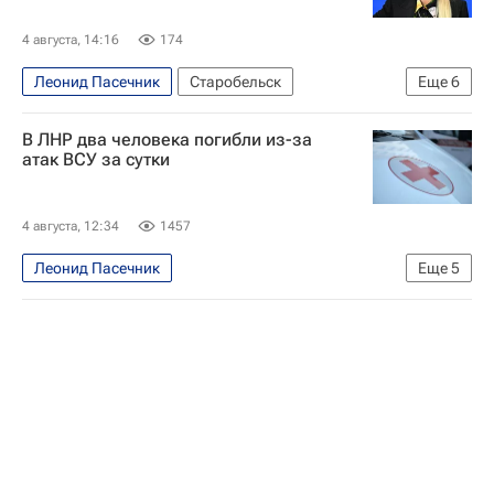
4 августа, 14:16
174
Леонид Пасечник
Старобельск
Еще
6
Луганская Народная Республика
Россия
В ЛНР два человека погибли из-за
Вооруженные силы Украины
Фолькер Тюрк
атак ВСУ за сутки
Яна Лантратова
ООН
4 августа, 12:34
1457
Леонид Пасечник
Еще
5
Специальная военная операция на Украине
Луганская Народная Республика
Вооруженные силы Украины
Происшествия
Лисичанск