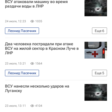
ВСУ атаковали машину во время
Луганская Народная Республика
Сватово
раздачи воды в ЛНР
Вооруженные силы Украины
24 июля, 12:23
1035
Леонид Пасечник
Еще
6
Специальная военная операция на Украине
Два человека пострадали при атаке
Лисичанск
Луганская Народная Республика
ВСУ на жилой сектор в Красном Луче в
ЛНР
Украина
Вооруженные силы Украины
Происшествия
23 июля, 13:21
1564
Леонид Пасечник
Еще
5
Луганская Народная Республика
ВСУ нанесли несколько ударов на
Специальная военная операция на Украине
Луганску
Происшествия
Красный Луч
Вооруженные силы Украины
23 июля, 13:11
4104