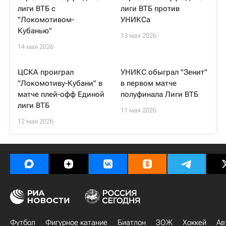
лиги ВТБ с
лиги ВТБ против
"Локомотивом-
УНИКСа
Кубанью"
13 мая 2026
14 мая 2026
ЦСКА проиграл
УНИКС обыграл "Зенит"
"Локомотиву-Кубани" в
в первом матче
матче плей-офф Единой
полуфинала Лиги ВТБ
лиги ВТБ
11 мая 2026
12 мая 2026
Футбол
Фигурное катание
Биатлон
ЗОЖ
Хоккей
Ав