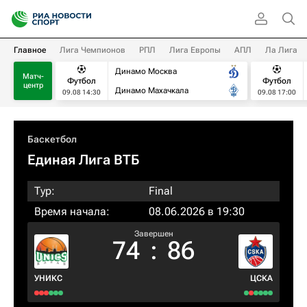
Главное
Лига Чемпионов
РПЛ
Лига Европы
АПЛ
Ла Лига
Динамо Москва
Матч-
Футбол
Футбол
центр
Динамо Махачкала
09.08 14:30
09.08 17:00
Баскетбол
Единая Лига ВТБ
Тур:
Final
Время начала:
08.06.2026 в 19:30
Завершен
74
:
86
УНИКС
ЦСКА