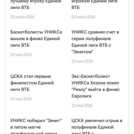
лучшему игроку Единой
игроком Единой лиги
лиги ВТБ
ВТБ
02 июня 2026
02 июня 2026
Баскетболисты УНИКСа
УНИКС сравнял счет в
вышли в финал Единой
серии полуфинала
лиги ВТБ
Единой лиги ВТБ с
"Зенитом"
29 мая 2026
25 мая 2026
ЦСКА стал первым
Экс-баскетболист
финалистом Единой
УНИКСа Хезоня помог
лиги ВТБ
"Реалу" выйти в финал
Евролиги
23 мая 2026
22 мая 2026
УНИКС победил "Зенит"
ЦСКА увеличил отрыв в
в пятом матче
полуфинале Единой
полуфинальной серии
лиги ВТБ с