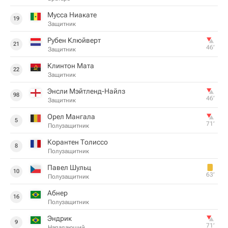
Мусса Ниакате
19
Защитник
Рубен Клюйверт
21
46‎’‎
Защитник
Клинтон Мата
22
Защитник
Энсли Мэйтленд-Найлз
98
46‎’‎
Защитник
Орел Мангала
5
71‎’‎
Полузащитник
Корантен Толиссо
8
Полузащитник
Павел Шульц
10
63‎’‎
Полузащитник
Абнер
16
Полузащитник
Эндрик
9
71‎’‎
Нападающий