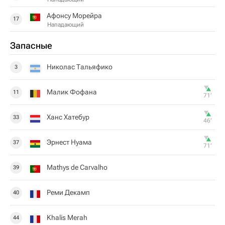
Афонсу Морейра
17
Нападающий
Запасные
Николас Тальяфико
3
Малик Фофана
11
71‎’‎
Ханс Хатебур
33
46‎’‎
Эрнест Нуама
37
71‎’‎
Mathys de Carvalho
39
Реми Декамп
40
Khalis Merah
44