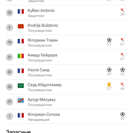
Защитник
Kyllian Antonio
32
39‎’‎
Защитник
Andrija Bulatovic
5
Полузащитник
Флориан Товен
10
53‎’‎
61‎’‎
Полузащитник
Амаду Хайдара
21
61‎’‎
Полузащитник
Уэсли Саид
22
20‎’‎
32‎’‎
Полузащитник
Сауд Абдулхамид
23
27‎’‎
46‎’‎
Полузащитник
Артур Масуаку
27
Полузащитник
Флориан Сотока
7
45‎’‎
Нападающий
Запасные