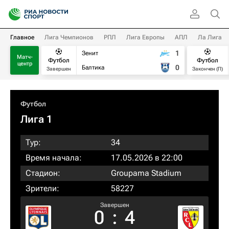
Главное
Лига Чемпионов
РПЛ
Лига Европы
АПЛ
Ла Лига
1
Зенит
Матч-
Футбол
Футбол
центр
0
Балтика
Завершен
Закончен (П)
Футбол
Лига 1
Тур:
34
Время начала:
17.05.2026 в 22:00
Стадион:
Groupama Stadium
Зрители:
58227
Завершен
0
:
4