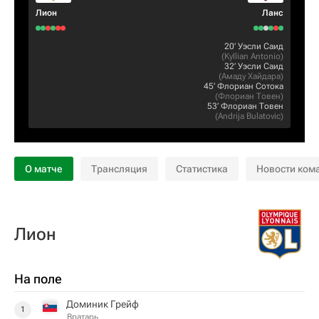
Лион
Ланс
20‎’‎
Уэсли Саид
(
Kyllian Antonio
)
32‎’‎
Уэсли Саид
(
Амаду Хайдара
)
45‎’‎
Флориан Сотока
(
Флориан Товен
)
53‎’‎
Флориан Товен
(
Andrija Bulatovic
)
О матче
Трансляция
Статистика
Новости ком
Лион
На поле
Доминик Грейф
1
Вратарь