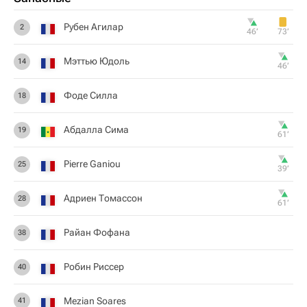
Рубен Агилар
2
46‎’‎
73‎’‎
Мэттью Юдоль
14
46‎’‎
Фоде Силла
18
Абдалла Сима
19
61‎’‎
Pierre Ganiou
25
39‎’‎
Адриен Томассон
28
61‎’‎
Райан Фофана
38
Робин Риссер
40
Mezian Soares
41