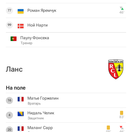
Роман Яремчук
77
46‎’‎
Ной Нарти
99
Паулу Фонсека
Тренер
Ланс
На поле
Матье Горжелин
16
Вратарь
Нидаль Челик
4
83‎’‎
Защитник
Маланг Сарр
20
05‎’‎
46‎’‎