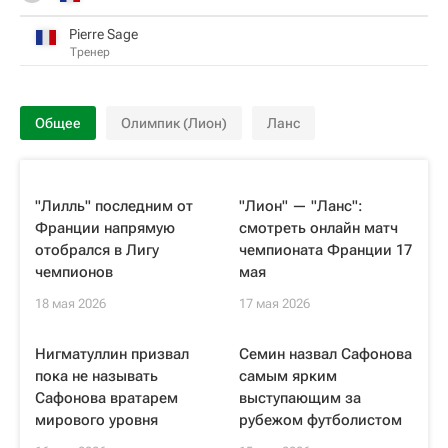
Pierre Sage
Тренер
Общее
Олимпик (Лион)
Ланс
"Лилль" последним от
"Лион" — "Ланс":
Франции напрямую
смотреть онлайн матч
отобрался в Лигу
чемпионата Франции 17
чемпионов
мая
18 мая 2026
17 мая 2026
Нигматуллин призвал
Семин назвал Сафонова
пока не называть
самым ярким
Сафонова вратарем
выступающим за
мирового уровня
рубежом футболистом