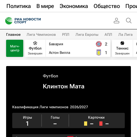
Политика
В мире
Экономика
Общество
Про
Главное
Лига Чемпионов
РПЛ
Лига Европы
АПЛ
Ла Лига
2
Бавария
Матч-
Футбол
Теннис
центр
1
Астон Вилла
Завершен
Завершен
Футбол
Клинтон Мата
Квалификация Лиги чемпионов
2026/2027
Игры
Голы
Карточки
1
–
–
–