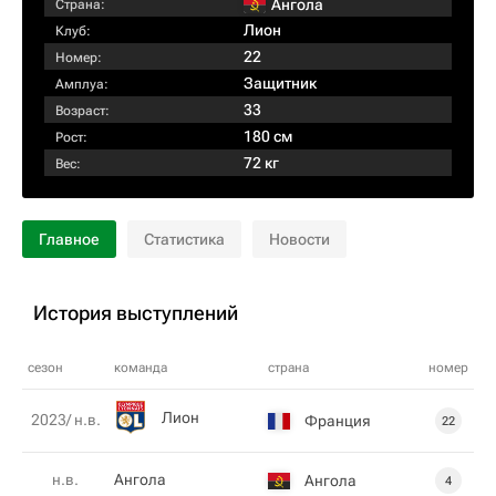
Ангола
Страна:
Лион
Клуб:
22
Номер:
Защитник
Амплуа:
33
Возраст:
180 см
Рост:
72 кг
Вес:
Главное
Статистика
Новости
История выступлений
сезон
команда
страна
номер
Лион
2023/ н.в.
Франция
22
н.в.
Ангола
Ангола
4