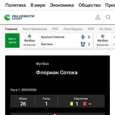
Политика
В мире
Экономика
Общество
Про
Главное
Лига Чемпионов
РПЛ
Лига Европы
АПЛ
Ла Лига
0
Крылья Советов
Матч-
Футбол
Футбол
центр
2
Балтика
Завершен
Завершен
Футбол
Флориан Сотока
Лига 1
2025/2026
Игры
Голы
Карточки
26
1
1
–