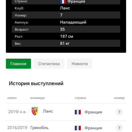
Франция
Страна:
Ланс
Клуб:
7
Номер:
Нападающий
Амплуа:
35
Возраст:
187 см
Рост:
81 кг
Вес:
Главное
Статистика
Новости
История выступлений
сезон
команда
страна
номер
Ланс
2019/ н.в.
Франция
7
2016/2019
Гренобль
Франция
7