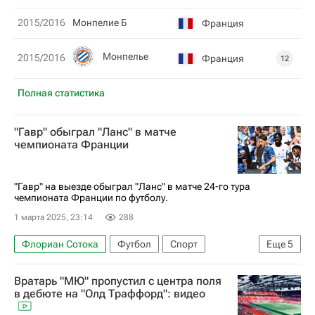
2015/2016
Монпелие Б
Франция
Монпелье
2015/2016
Франция
12
Полная статистика
"Гавр" обыграл "Ланс" в матче
чемпионата Франции
"Гавр" на выезде обыграл "Ланс" в матче 24-го тура
чемпионата Франции по футболу.
1 марта 2025, 23:14
288
Флориан Сотока
Футбол
Спорт
Еще
5
Андре Айю
Ахмед Хассан
Гавр
Ланс
Вратарь "МЮ" пропустил с центра поля
Чемпионат Франции по футболу (Лига 1)
в дебюте на "Олд Траффорд": видео