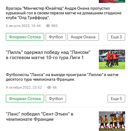
Вратарь "Манчестер Юнайтед" Андре Онана пропустил
курьезный гол в своем первом матче на домашнем стадионе
клуба "Олд Траффорд".
5 августа 2023, 16:44
865
Флориан Сотока
Футбол
Андре Онана
Еще
3
Манчестер Юнайтед
Ланс
Спорт — видео
"Лилль" одержал победу над "Лансом"
в гостевом матче 10-го тура Лиги 1
Футболисты "Ланса" на выезде проиграли "Лиллю" в матче
десятого тура чемпионата Франции.
9 октября 2022, 23:52
68
Флориан Сотока
Футбол
Еще
5
Чемпионат Франции по футболу (Лига 1)
"Ланс" победил "Сент-Этьен" в
Лилль
Ланс
Джонатан Дэвид
чемпионате Франции
Страсбур