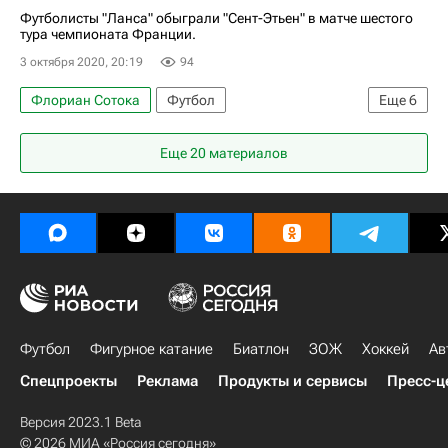
Футболисты "Ланса" обыграли "Сент-Этьен" в матче шестого
тура чемпионата Франции.
3 октября 2020, 20:19
94
Флориан Сотока
Футбол
Еще
6
Чемпионат Франции по футболу (Лига 1)
Еще 20 материалов
Сент-Этьен
Ланс
Тимоте Колодзейчак
Вахби Хазри
Гаэль Какюта
Футбол
Фигурное катание
Биатлон
ЗОЖ
Хоккей
Ав
Спецпроекты
Реклама
Продукты и сервисы
Пресс-ц
Версия 2023.1 Beta
© 2026 МИА «Россия сегодня»