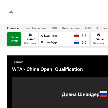
Главное
Лига Чемпионов
РПЛ
Лига Европы
АПЛ
Ла Лига
3
3
А. Калинская
Матч-
Теннис
Теннис
центр
6
6
Д. Шнайдер
Завершен
Завершен
Теннис
WTA
- China Open, Qualification
Диана Шнайдер