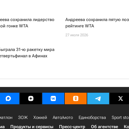
еева сохранила лидерство
Андреева сохранила пятую по
кой гонке WTA
рейтинге WTA
27 июля 2026
ыграла 31-ю ракетку мира
етвертьфинал в Афинах
иатлон
ЗОЖ
Хоккей
Авто/мото
Единоборства
Sport sto
ма
Продукты и сервисы
Пресс-центр
Об агентстве
Ко