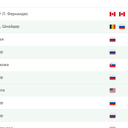
Л. Фернандес
. Шнайдер
ая
ер
кова
ер
ула
ер
ер