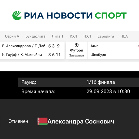
Серия А
Бундеслига
Лига 1
КХЛ
НХЛ
Евролига
НБА
6
3
9
Е. Александрова
Г. Дабровски
Аякс
Футбол
3
6
11
К. Гауфф
К. Макнейли
Шелбурн
Завершен
Раунд:
1/16 финала
Время начала:
29.09.2023 в 10:30
Александра Соснович
Отменен