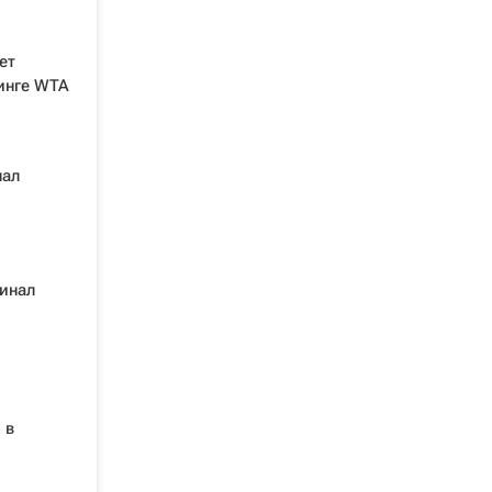
ет
тинге WTA
нал
инал
 в