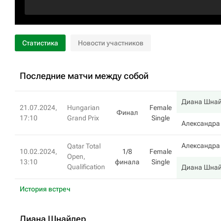
Статистика
Новости участников
Последние матчи между собой
Диана Шна
21.07.2024,
Hungarian
Female
Финал
17:10
Grand Prix
Single
Александра
Александра
Qatar Total
10.02.2024,
1/8
Female
Open,
13:10
финала
Single
Qualification
Диана Шна
История встреч
Диана Шнайдер