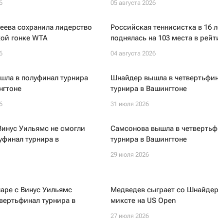
6
05 августа 2026
еева сохранила лидерство
Российская теннисистка в 16 л
кой гонке WTA
поднялась на 103 места в рей
6
04 августа 2026
шла в полуфинал турнира
Шнайдер вышла в четвертьфи
нгтоне
турнира в Вашингтоне
6
31 июля 2026
инус Уильямс не смогли
Самсонова вышла в четвертьф
уфинал турнира в
турнира в Вашингтоне
29 июля 2026
аре с Винус Уильямс
Медведев сыграет со Шнайдер
вертьфинал турнира в
миксте на US Open
27 июля 2026