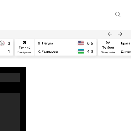
3
6
6
Д. Пегула
Брага
Теннис
Футбол
1
4
0
К. Рахимова
Дина
Завершен
Завершен