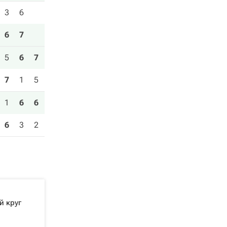
3
6
6
7
5
6
7
7
1
5
1
6
6
6
3
2
й круг