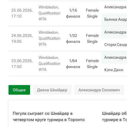
Александра
Wimbledon,
25.06.2026,
1/16
Female
Qualification
17:10
финала
Single
WTA
Бьянка Андр
Александра
Wimbledon,
24.06.2026,
1/32
Female
Qualification
19:05
финала
Single
WTA
Сторм Санд
Александра
Wimbledon,
23.06.2026,
1/64
Female
Qualification
17:50
финала
Single
WTA
Кэти Данн
Общее
Диана Шнайдер
Александра Соснович
Пегула сыграет со Шнайдер в
Шнайдер об
четвертом круге турнира в Торонто
турнире в Т