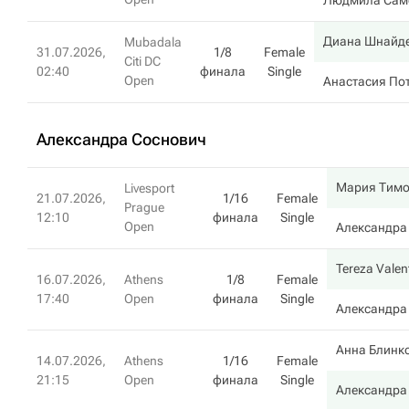
Людмила Сам
Диана Шнайд
Mubadala
31.07.2026,
1/8
Female
Citi DC
02:40
финала
Single
Open
Анастасия По
Александра Соснович
Мария Тим
Livesport
21.07.2026,
1/16
Female
Prague
12:10
финала
Single
Open
Александра
Tereza Valen
16.07.2026,
Athens
1/8
Female
17:40
Open
финала
Single
Александра
Анна Блинк
14.07.2026,
Athens
1/16
Female
21:15
Open
финала
Single
Александра