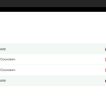
йдер
 Соснович
 Соснович
йдер