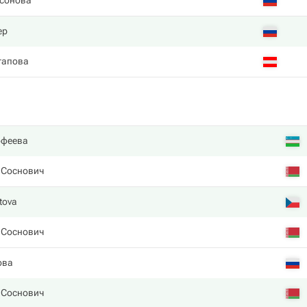
сонова
ер
тапова
офеева
 Соснович
tova
 Соснович
ова
 Соснович