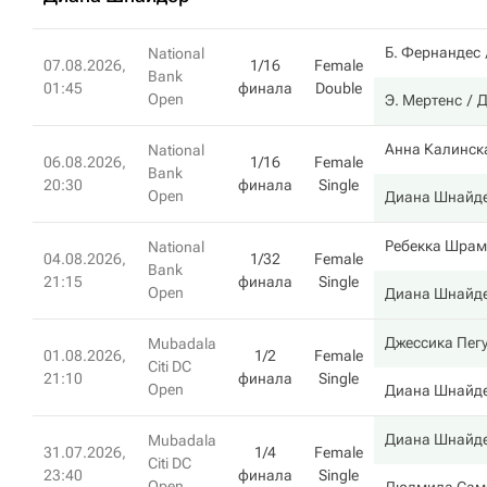
Б. Фернандес
National
07.08.2026,
1/16
Female
Bank
01:45
финала
Double
Open
Э. Мертенс
Д
Анна Калинск
National
06.08.2026,
1/16
Female
Bank
20:30
финала
Single
Open
Диана Шнайд
Ребекка Шрам
National
04.08.2026,
1/32
Female
Bank
21:15
финала
Single
Open
Диана Шнайд
Джессика Пег
Mubadala
01.08.2026,
1/2
Female
Citi DC
21:10
финала
Single
Open
Диана Шнайд
Диана Шнайд
Mubadala
31.07.2026,
1/4
Female
Citi DC
23:40
финала
Single
Open