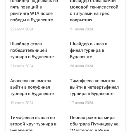
Шнайдер поднялась на
Шнайдер стала самой
пять позиций в
молодой теннисисткой
рейтинге WTA после
с титулами на трех
победы в Будапеште
покрытиях
22 июля 2024
21 июля 2024
Шнайдер стала
Шнайдер вышла в
победительницей
финал турнира в
турнира в Будапеште
Будапеште
21 июля 2024
20 июля 2024
Аванесян не смогла
Тимофеева не смогла
выйти в полуфинал
выйти в четвертьфинал
турнира в Будапеште
турнира в Будапеште
19 июля 2024
17 июля 2024
Тимофеева вышла во
Первая ракетка мира
второй круг турнира в
обыграла Путинцеву на
Будапеште
"Мастерсе" в Риме