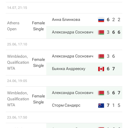
14.07, 21:15
6
2
2
Анна Блинкова
Athens
Female
Open
Single
3
6
6
Александра Соснович
25.06, 17:10
3
6
Александра Соснович
Wimbledon,
Female
Qualification
Single
WTA
6
7
Бьянка Андрееску
24.06, 19:05
5
6
7
Александра Соснович
Wimbledon,
Female
Qualification
Single
WTA
7
1
5
Сторм Сандерс
23.06, 17:50