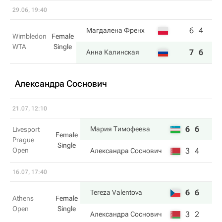
29.06, 19:40
6
4
Магдалена Френх
Wimbledon
Female
WTA
Single
7
6
Анна Калинская
Александра Соснович
21.07, 12:10
6
6
Мария Тимофеева
Livesport
Female
Prague
Single
Open
3
4
Александра Соснович
16.07, 17:40
6
6
Tereza Valentova
Athens
Female
Open
Single
3
2
Александра Соснович