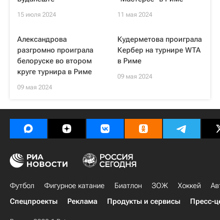
15 июля 2024
11 мая 2024
Александрова
Кудерметова проиграла
разгромно проиграла
Кербер на турнире WTA
белоруске во втором
в Риме
круге турнира в Риме
09 мая 2024
09 мая 2024
Футбол
Фигурное катание
Биатлон
ЗОЖ
Хоккей
Ав
Спецпроекты
Реклама
Продукты и сервисы
Пресс-ц