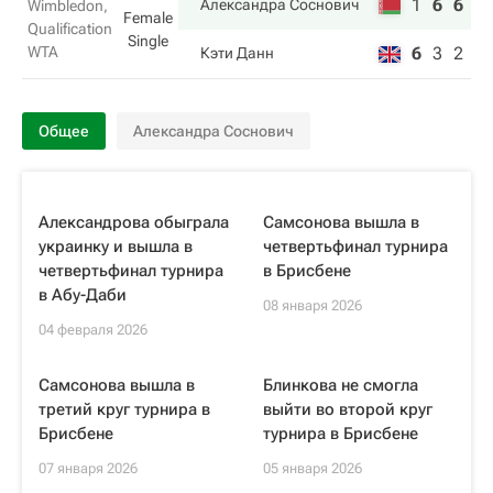
1
6
6
Александра Соснович
Wimbledon,
Female
Qualification
Single
WTA
6
3
2
Кэти Данн
Общее
Александра Соснович
Александрова обыграла
Самсонова вышла в
украинку и вышла в
четвертьфинал турнира
четвертьфинал турнира
в Брисбене
в Абу-Даби
08 января 2026
04 февраля 2026
Самсонова вышла в
Блинкова не смогла
третий круг турнира в
выйти во второй круг
Брисбене
турнира в Брисбене
07 января 2026
05 января 2026