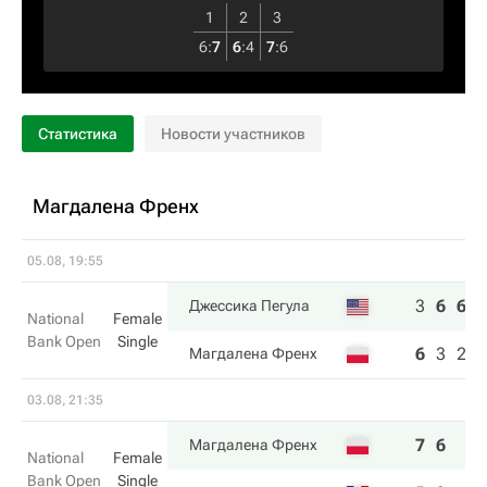
1
2
3
6
:
7
6
:
4
7
:
6
Статистика
Новости участников
Магдалена Френх
05.08, 19:55
3
6
6
Джессика Пегула
National
Female
Bank Open
Single
6
3
2
Магдалена Френх
03.08, 21:35
7
6
Магдалена Френх
National
Female
Bank Open
Single