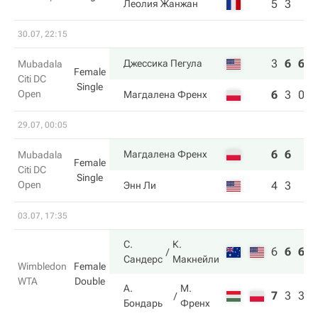
5
3
Леолия Жанжан
30.07, 22:15
3
6
6
Джессика Пегула
Mubadala
Female
Citi DC
Single
Open
6
3
0
Магдалена Френх
29.07, 00:05
6
6
Магдалена Френх
Mubadala
Female
Citi DC
Single
Open
4
3
Энн Ли
03.07, 17:35
С.
К.
6
6
6
Сандерс
Макнейли
Wimbledon
Female
WTA
Double
А.
М.
7
3
3
Бондарь
Френх