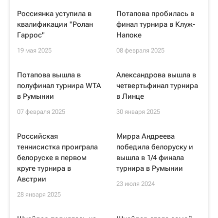
Россиянка уступила в
Потапова пробилась в
квалификации "Ролан
финал турнира в Клуж-
Гаррос"
Напоке
19 мая 2025
08 февраля 2025
Потапова вышла в
Александрова вышла в
полуфинал турнира WTA
четвертьфинал турнира
в Румынии
в Линце
07 февраля 2025
30 января 2025
Российская
Мирра Андреева
теннисистка проиграла
победила белоруску и
белоруске в первом
вышла в 1/4 финала
круге турнира в
турнира в Румынии
Австрии
23 июля 2024
28 января 2025