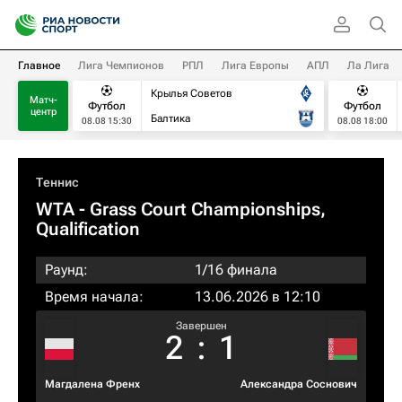
Главное
Лига Чемпионов
РПЛ
Лига Европы
АПЛ
Ла Лига
Крылья Советов
Матч-
Футбол
Футбол
центр
Балтика
08.08 15:30
08.08 18:00
Теннис
WTA
- Grass Court Championships,
Qualification
Раунд:
1/16 финала
Время начала:
13.06.2026 в 12:10
Завершен
2
:
1
Магдалена Френх
Александра Соснович