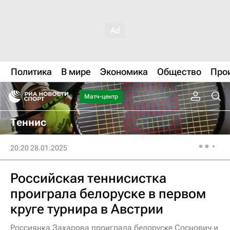
Политика
В мире
Экономика
Общество
Про
Матч-центр
Теннис
20:20 28.01.2025
Российская теннисистка
проиграла белоруске в первом
круге турнира в Австрии
Россиянка Захарова проиграла белоруске Соснович и