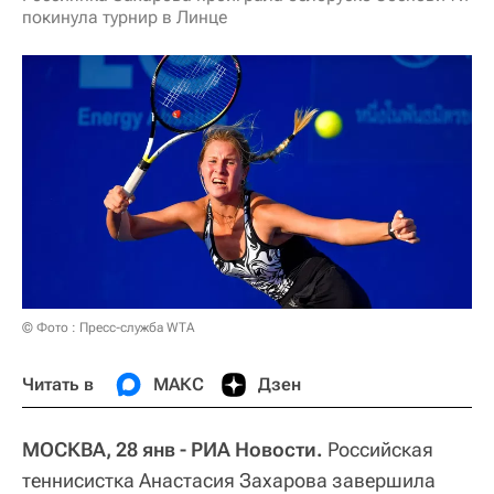
покинула турнир в Линце
© Фото : Пресс-служба WTA
Читать в
МАКС
Дзен
МОСКВА, 28 янв - РИА Новости.
Российская
теннисистка Анастасия Захарова завершила