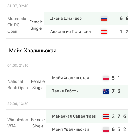
31.07, 02:40
6
6
Диана Шнайдер
Mubadala
Female
Citi DC
Single
Open
1
2
Анастасия Потапова
Майя Хвалиньская
04.08, 21:40
5
1
Майя Хвалиньская
National
Female
Bank Open
Single
7
6
Талия Гибсон
29.06, 13:20
2
7
6
Мананчая Савангкаев
Wimbledon
Female
WTA
Single
6
5
2
Майя Хвалиньская