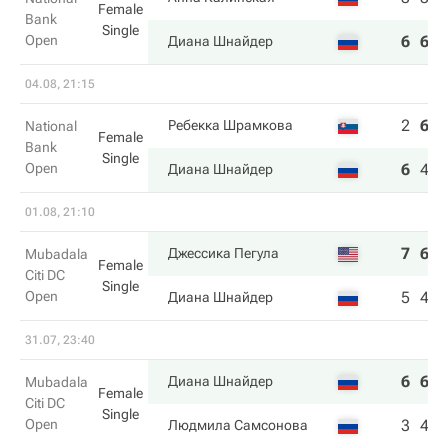
Female
Bank
Single
Open
6
6
Диана Шнайдер
04.08, 21:15
2
6
1
Ребекка Шрамкова
National
Female
Bank
Single
Open
6
4
6
Диана Шнайдер
01.08, 21:10
7
6
Джессика Пегула
Mubadala
Female
Citi DC
Single
Open
5
4
Диана Шнайдер
31.07, 23:40
6
6
Диана Шнайдер
Mubadala
Female
Citi DC
Single
Open
3
4
Людмила Самсонова