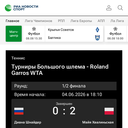
Главное
Лига Чемпионов
РПЛ
Лига Европы
АПЛ
Ла Лига
Крылья Советов
Матч-
Футбол
Футбол
центр
Балтика
08.08 15:30
08.08 18:00
Теннис
Турниры Большого шлема
- Roland
Garros WTA
Раунд:
1/2 финала
Время начала:
04.06.2026 в 18:10
Завершен
0
:
2
Диана Шнайдер
Майя Хвалиньская