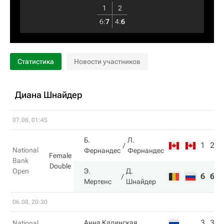
1
2
6
:
7
4
:
6
Статистика
Новости участников
Диана Шнайдер
07.08, 01:45
Б.
Л.
1
2
National
Фернандес
Фернандес
Female
Bank
Double
Open
Э.
Д.
6
6
Мертенс
Шнайдер
06.08, 20:30
3
3
Анна Калинская
National