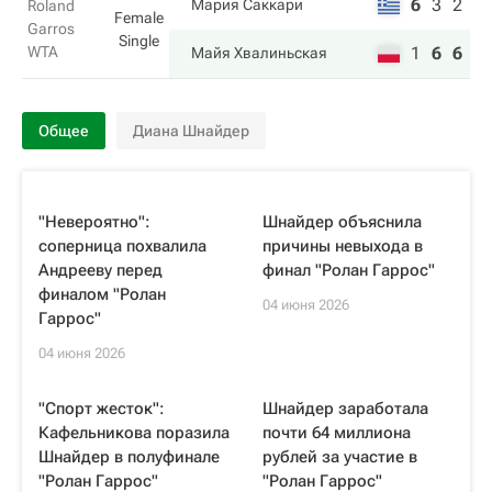
6
3
2
Мария Саккари
Roland
Female
Garros
Single
WTA
1
6
6
Майя Хвалиньская
Общее
Диана Шнайдер
"Невероятно":
Шнайдер объяснила
соперница похвалила
причины невыхода в
Андрееву перед
финал "Ролан Гаррос"
финалом "Ролан
04 июня 2026
Гаррос"
04 июня 2026
"Спорт жесток":
Шнайдер заработала
Кафельникова поразила
почти 64 миллиона
Шнайдер в полуфинале
рублей за участие в
"Ролан Гаррос"
"Ролан Гаррос"