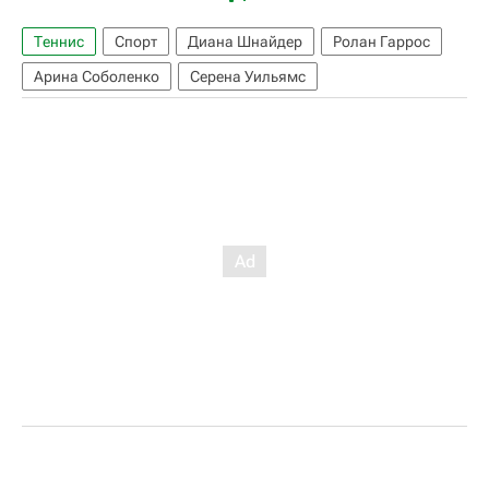
Теннис
Спорт
Диана Шнайдер
Ролан Гаррос
Арина Соболенко
Серена Уильямс